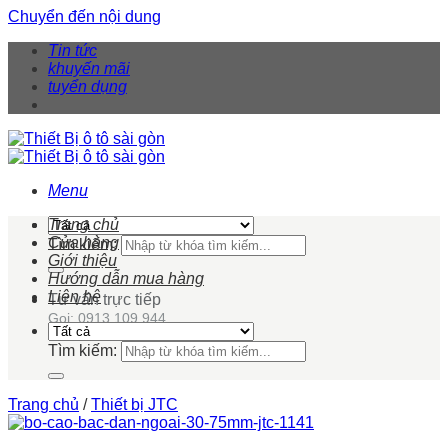
Chuyển đến nội dung
Tin tức
khuyến mãi
tuyển dụng
Menu
Trang chủ
Cửa hàng
Tìm kiếm:
Giới thiệu
Hướng dẫn mua hàng
Liên hệ
Tư vấn trực tiếp
Gọi: 0913 109 944
Tìm kiếm:
Trang chủ
/
Thiết bị JTC