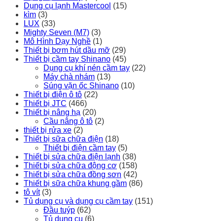
Dụng cụ lạnh Mastercool
(15)
kìm
(3)
LUX
(33)
Mighty Seven (M7)
(3)
Mô Hình Dạy Nghề
(1)
Thiết bị bơm hút dầu mỡ
(29)
Thiết bị cầm tay Shinano
(45)
Dụng cụ khí nén cầm tay
(22)
Máy chà nhám
(13)
Súng vặn ốc Shinano
(10)
Thiết bị điện ô tô
(22)
Thiết bị JTC
(466)
Thiết bị nâng hạ
(20)
Cầu nâng ô tô
(2)
thiết bị rửa xe
(2)
Thiết bị sữa chữa điện
(18)
Thiết bị điện cầm tay
(5)
Thiết bị sửa chữa điện lạnh
(38)
Thiết bị sửa chữa động cơ
(158)
Thiết bị sửa chữa đồng sơn
(42)
Thiết bị sữa chữa khung gầm
(86)
tô vít
(3)
Tủ dụng cụ và dụng cụ cầm tay
(151)
Đầu tuýp
(62)
Tủ dụng cụ
(6)