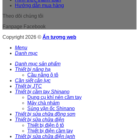
Hướng dẫn mua hàng
Theo dõi chúng tôi
Fanpage Facebook
Copyright 2026 ©
Ấn tượng web
Menu
Danh mục
Danh mục sản phẩm
Thiết bị nâng hạ
Cầu nâng ô tô
Cần siết cân lực
Thiết bị JTC
Thiết bị cầm tay Shinano
Dụng cụ khí nén cầm tay
Máy chà nhám
Súng vặn ốc Shinano
Thiết bị sửa chữa đồng sơn
Thiết bị sữa chữa điện
Thiết bị điện ô tô
Thiết bị điện cầm tay
Thiết bị sửa chữa điện lạnh