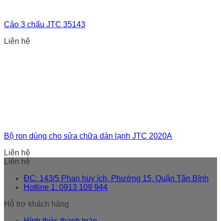
Cảo 3 chấu JTC 35143
Liên hệ
Bộ ron dùng cho sửa chữa dàn lạnh JTC 2020A
Liên hệ
Liên hệ
ĐC: 143/5 Phan huy ích, Phường 15, Quận Tân Bình
Hotline 1: 0913 109 944
Hỗ trợ khách hàng
Hình thức thanh toán