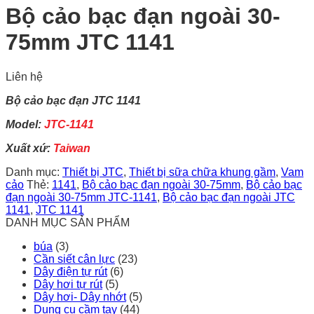
Bộ cảo bạc đạn ngoài 30-
75mm JTC 1141
Liên hệ
Bộ cảo bạc đạn JTC 1141
Model:
JTC-1141
Xuất xứ:
Taiwan
Danh mục:
Thiết bị JTC
,
Thiết bị sữa chữa khung gầm
,
Vam
cảo
Thẻ:
1141
,
Bộ cảo bạc đạn ngoài 30-75mm
,
Bộ cảo bạc
đạn ngoài 30-75mm JTC-1141
,
Bộ cảo bạc đạn ngoài JTC
1141
,
JTC 1141
DANH MỤC SẢN PHẨM
búa
(3)
Cần siết cân lực
(23)
Dây điện tự rút
(6)
Dây hơi tự rút
(5)
Dây hơi- Dây nhớt
(5)
Dụng cụ cầm tay
(44)