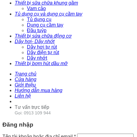
Thiết bị sữa chữa khung gầm
Vam cảo
Tủ dụng cụ và dụng cụ cầm tay
Tủ dụng cụ
Dụng cụ cầm tay
Đầu tuýp
Thiết bị sửa chữa động cơ
Dây hơi- Dây nhớt
Dây hơi tự rút
Dây điện tự rút
Dây nhớt
Thiết bị bơm hút dầu mỡ
Trang chủ
Cửa hàng
Giới thiệu
Hướng dẫn mua hàng
Liên hệ
Tư vấn trực tiếp
Gọi: 0913 109 944
Đăng nhập
Tên tài khoản hoặc địa chỉ email
*