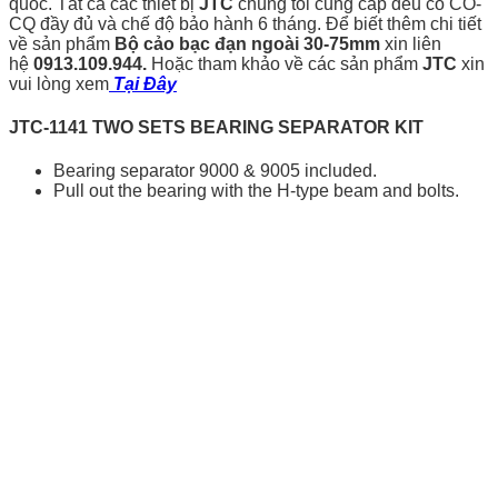
quốc. Tất cả các thiết bị
JTC
chúng tôi cung cấp đều có CO-
CQ đầy đủ và chế độ bảo hành 6 tháng. Để biết thêm chi tiết
về sản phẩm
Bộ cảo bạc đạn ngoài 30-75mm
xin liên
hệ
0913.109.944.
Hoặc tham khảo về các sản phẩm
JTC
xin
vui lòng xem
Tại Đây
JTC-1141 TWO SETS BEARING SEPARATOR KIT
Bearing separator 9000 & 9005 included.
Pull out the bearing with the H-type beam and bolts.