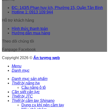
ĐC: 143/5 Phan huy ích, Phường 15, Quận Tân Bình
Hotline 1: 0913 109 944
Hỗ trợ khách hàng
Hình thức thanh toán
Hướng dẫn mua hàng
Theo dõi chúng tôi
Fanpage Facebook
Copyright 2026 ©
Ấn tượng web
Menu
Danh mục
Danh mục sản phẩm
Thiết bị nâng hạ
Cầu nâng ô tô
Cần siết cân lực
Thiết bị JTC
Thiết bị cầm tay Shinano
Dụng cụ khí nén cầm tay