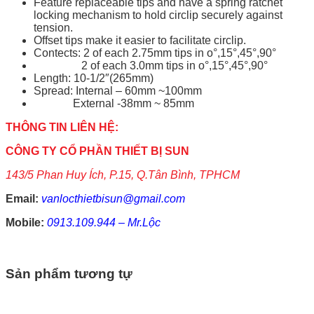
Feature replaceable tips and have a spring ratchet
locking mechanism to hold circlip securely against
tension.
Offset tips make it easier to facilitate circlip.
Contects: 2 of each 2.75mm tips in o°,15°,45°,90°
2 of each 3.0mm tips in o°,15°,45°,90°
Length: 10-1/2″(265mm)
Spread: Internal – 60mm ~100mm
External -38mm ~ 85mm
THÔNG TIN LIÊN HỆ:
CÔNG TY CỔ PHẦN THIẾT BỊ SUN
143/5 Phan Huy Ích, P.15, Q.Tân Bình, TPHCM
Email:
vanlocthietbisun@gmail.com
Mobile:
0913.109.944 – Mr.Lộc
Sản phẩm tương tự