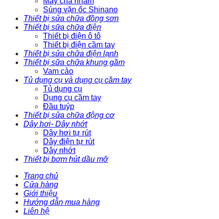
Máy chà nhám
Súng vặn ốc Shinano
Thiết bị sửa chữa đồng sơn
Thiết bị sữa chữa điện
Thiết bị điện ô tô
Thiết bị điện cầm tay
Thiết bị sửa chữa điện lạnh
Thiết bị sữa chữa khung gầm
Vam cảo
Tủ dụng cụ và dụng cụ cầm tay
Tủ dụng cụ
Dụng cụ cầm tay
Đầu tuýp
Thiết bị sửa chữa động cơ
Dây hơi- Dây nhớt
Dây hơi tự rút
Dây điện tự rút
Dây nhớt
Thiết bị bơm hút dầu mỡ
Trang chủ
Cửa hàng
Giới thiệu
Hướng dẫn mua hàng
Liên hệ