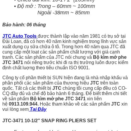
• Độ mở : Trong – 60mm ~ 100mm
Ngoài -38mm ~ 85mm
Bảo hành: 06 tháng
JTC Auto Tools
được thành lập vào năm 1981 có trụ sở tại
Đài Loan, đã có hơn 40 năm kinh nghiệm trong lĩnh vực sản
xuất dụng cụ sữa chữa ô tô. Trong hơn 40 năm qua JTC đã
cung cấp một loạt các sản phẩm chất lượng với giá cạnh
tranh. Các sản phẩm của JTC nói chung và
Bộ kìm mở phe
JTC 3471
nói riêng trước khi đi ra thị trường luôn được kiểm
định chất luợng theo tiêu chuẩn ISO 9001.
Công ty cổ phần thiết bị SUN hiện đang là nhà nhập khẩu và
phân phối các sản phẩm của thương hiệu
JTC
trên toàn
quốc. Tất cả các thiết bị
JTC
chúng tôi cung cấp đều có CO-
CQ đầy đủ và chế độ bảo hành 6 tháng. Để biết thêm chi tiết
về sản phẩm
Bộ kìm mở phe JTC 3471
xin liên
hệ
0913.109.944.
Hoặc tham khảo về các sản phẩm
JTC
xin
vui lòng xem
Tại Đây
JTC-3471 10-1/2″ SNAP RING PLIERS SET