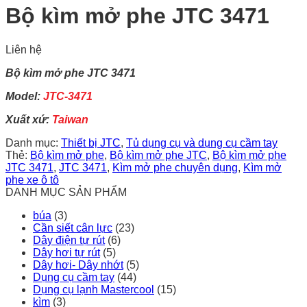
Bộ kìm mở phe JTC 3471
Liên hệ
Bộ kìm mở phe JTC 3471
Model:
JTC-3471
Xuất xứ:
Taiwan
Danh mục:
Thiết bị JTC
,
Tủ dụng cụ và dụng cụ cầm tay
Thẻ:
Bộ kìm mở phe
,
Bộ kìm mở phe JTC
,
Bộ kìm mở phe
JTC 3471
,
JTC 3471
,
Kìm mở phe chuyên dụng
,
Kìm mở
phe xe ô tô
DANH MỤC SẢN PHẨM
búa
(3)
Cần siết cân lực
(23)
Dây điện tự rút
(6)
Dây hơi tự rút
(5)
Dây hơi- Dây nhớt
(5)
Dụng cụ cầm tay
(44)
Dụng cụ lạnh Mastercool
(15)
kìm
(3)