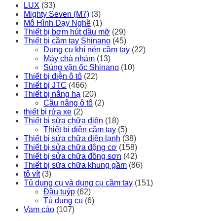
LUX
(33)
Mighty Seven (M7)
(3)
Mô Hình Dạy Nghề
(1)
Thiết bị bơm hút dầu mỡ
(29)
Thiết bị cầm tay Shinano
(45)
Dụng cụ khí nén cầm tay
(22)
Máy chà nhám
(13)
Súng vặn ốc Shinano
(10)
Thiết bị điện ô tô
(22)
Thiết bị JTC
(466)
Thiết bị nâng hạ
(20)
Cầu nâng ô tô
(2)
thiết bị rửa xe
(2)
Thiết bị sữa chữa điện
(18)
Thiết bị điện cầm tay
(5)
Thiết bị sửa chữa điện lạnh
(38)
Thiết bị sửa chữa động cơ
(158)
Thiết bị sửa chữa đồng sơn
(42)
Thiết bị sữa chữa khung gầm
(86)
tô vít
(3)
Tủ dụng cụ và dụng cụ cầm tay
(151)
Đầu tuýp
(62)
Tủ dụng cụ
(6)
Vam cảo
(107)