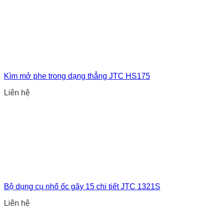
Kìm mở phe trong dạng thẳng JTC HS175
Liên hệ
Bộ dụng cụ nhổ ốc gãy 15 chi tiết JTC 1321S
Liên hệ