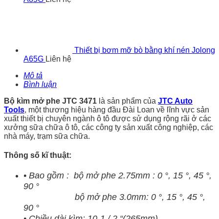
Thiết bị bơm mỡ bò bằng khí nén Jolong
A65G
Liên hệ
Mô tả
Bình luận
Bộ kìm mở phe JTC 3471
là sản phẩm của
JTC Auto
Tools
, một thương hiệu hàng đầu Đài Loan về lĩnh vực sản
xuất thiết bị chuyên ngành ô tô được sử dụng rộng rãi ở các
xưởng sữa chữa ô tô, các công ty sản xuất công nghiệp, các
nhà máy, trạm sữa chữa.
Thông số kĩ thuật:
• Bao gồm : bộ mở phe 2.75mm : 0 °, 15 °, 45 °,
90 °
bộ mở phe 3.0mm: 0 °, 15 °, 45 °,
90 °
• Chiều dài kìm: 10-1 / 2 “(265mm)