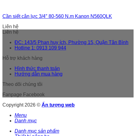
Cần siết cân lực 3/4″ 80-560 N.m Kanon N560QLK
Liên hệ
Liên hệ
ĐC: 143/5 Phan huy ích, Phường 15, Quận Tân Bình
Hotline 1: 0913 109 944
Hỗ trợ khách hàng
Hình thức thanh toán
Hướng dẫn mua hàng
Theo dõi chúng tôi
Fanpage Facebook
Copyright 2026 ©
Ấn tượng web
Menu
Danh mục
Danh mục sản phẩm