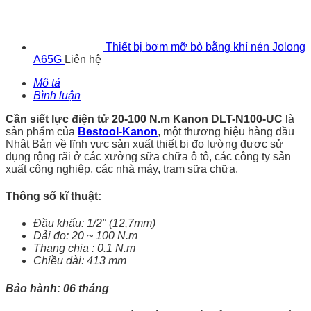
Thiết bị bơm mỡ bò bằng khí nén Jolong
A65G
Liên hệ
Mô tả
Bình luận
Cần siết lực điện tử 20-100 N.m Kanon DLT-N100-UC
là
sản phẩm của
Bestool-Kanon
, một thương hiệu hàng đầu
Nhật Bản về lĩnh vực sản xuất thiết bị đo lường được sử
dụng rộng rãi ở các xưởng sữa chữa ô tô, các công ty sản
xuất công nghiệp, các nhà máy, trạm sữa chữa.
Thông số kĩ thuật:
Đầu khẩu: 1/2″ (12,7mm)
Dải đo: 20 ~ 100 N.m
Thang chia : 0.1 N.m
Chiều dài: 413 mm
Bảo hành: 06 tháng