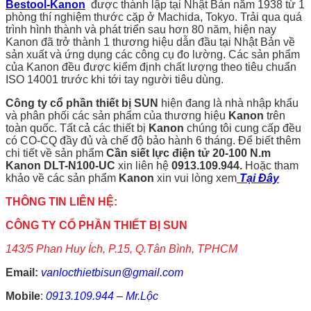
Bestool-Kanon
được thành lập tại Nhật Bản năm 1938 từ 1
phòng thí nghiệm thước cặp ở Machida, Tokyo. Trải qua quá
trình hình thành và phát triển sau hơn 80 năm, hiện nay
Kanon đã trở thành 1 thương hiệu dẫn đầu tại Nhật Bản về
sản xuất và ứng dụng các công cụ đo lường. Các sản phẩm
của Kanon đều được kiểm định chất lượng theo tiêu chuẩn
ISO 14001 trước khi tới tay người tiêu dùng.
Công ty cổ phần thiết bị SUN
hiện đang là nhà nhập khẩu
và phân phối các sản phẩm của thương hiệu
Kanon
trên
toàn quốc. Tất cả các thiết bị
Kanon
chúng tôi cung cấp đều
có CO-CQ đầy đủ và chế độ bảo hành 6 tháng. Để biết thêm
chi tiết về sản phẩm
Cần siết lực điện tử 20-100 N.m
Kanon DLT-N100-UC
xin liên hệ
0913.109.944.
Hoặc tham
khảo về các sản phẩm
Kanon
xin vui lòng xem
Tại Đây
THÔNG TIN LIÊN HỆ:
CÔNG TY CỔ PHẦN THIẾT BỊ SUN
143/5 Phan Huy Ích, P.15, Q.Tân Bình, TPHCM
Email:
vanlocthietbisun@gmail.com
Mobile
:
0913.109.944 – Mr.Lộc