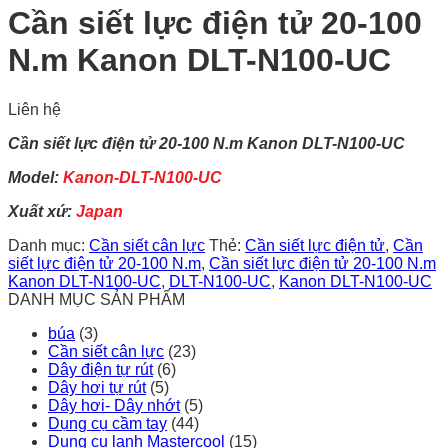
Cần siết lực điện tử 20-100
N.m Kanon DLT-N100-UC
Liên hệ
Cần siết lực điện tử 20-100 N.m Kanon DLT-N100-UC
Model:
Kanon-DLT-N100-UC
Xuất xứ:
Japan
Danh mục:
Cần siết cân lực
Thẻ:
Cần siết lực điện tử
,
Cần
siết lực điện tử 20-100 N.m
,
Cần siết lực điện tử 20-100 N.m
Kanon DLT-N100-UC
,
DLT-N100-UC
,
Kanon DLT-N100-UC
DANH MỤC SẢN PHẨM
búa
(3)
Cần siết cân lực
(23)
Dây điện tự rút
(6)
Dây hơi tự rút
(5)
Dây hơi- Dây nhớt
(5)
Dụng cụ cầm tay
(44)
Dụng cụ lạnh Mastercool
(15)