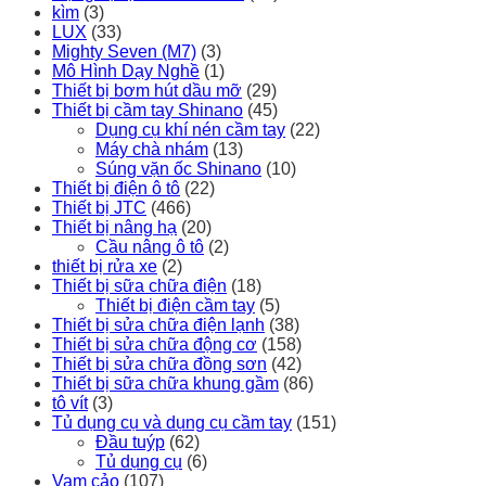
kìm
(3)
LUX
(33)
Mighty Seven (M7)
(3)
Mô Hình Dạy Nghề
(1)
Thiết bị bơm hút dầu mỡ
(29)
Thiết bị cầm tay Shinano
(45)
Dụng cụ khí nén cầm tay
(22)
Máy chà nhám
(13)
Súng vặn ốc Shinano
(10)
Thiết bị điện ô tô
(22)
Thiết bị JTC
(466)
Thiết bị nâng hạ
(20)
Cầu nâng ô tô
(2)
thiết bị rửa xe
(2)
Thiết bị sữa chữa điện
(18)
Thiết bị điện cầm tay
(5)
Thiết bị sửa chữa điện lạnh
(38)
Thiết bị sửa chữa động cơ
(158)
Thiết bị sửa chữa đồng sơn
(42)
Thiết bị sữa chữa khung gầm
(86)
tô vít
(3)
Tủ dụng cụ và dụng cụ cầm tay
(151)
Đầu tuýp
(62)
Tủ dụng cụ
(6)
Vam cảo
(107)