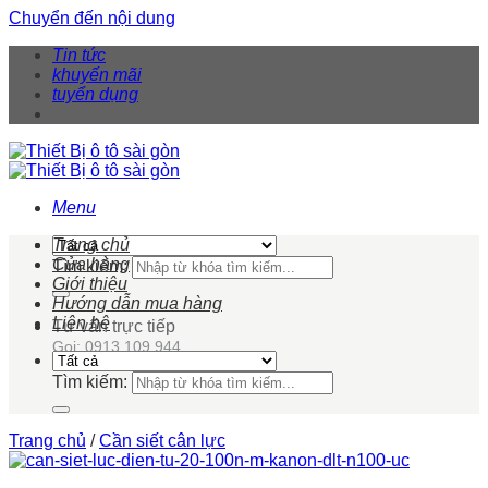
Chuyển đến nội dung
Tin tức
khuyến mãi
tuyển dụng
Menu
Trang chủ
Cửa hàng
Tìm kiếm:
Giới thiệu
Hướng dẫn mua hàng
Liên hệ
Tư vấn trực tiếp
Gọi: 0913 109 944
Tìm kiếm:
Trang chủ
/
Cần siết cân lực