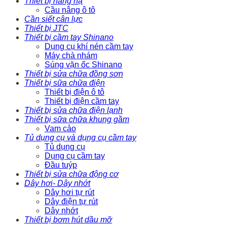
Thiết bị nâng hạ
Cầu nâng ô tô
Cần siết cân lực
Thiết bị JTC
Thiết bị cầm tay Shinano
Dụng cụ khí nén cầm tay
Máy chà nhám
Súng vặn ốc Shinano
Thiết bị sửa chữa đồng sơn
Thiết bị sữa chữa điện
Thiết bị điện ô tô
Thiết bị điện cầm tay
Thiết bị sửa chữa điện lạnh
Thiết bị sữa chữa khung gầm
Vam cảo
Tủ dụng cụ và dụng cụ cầm tay
Tủ dụng cụ
Dụng cụ cầm tay
Đầu tuýp
Thiết bị sửa chữa động cơ
Dây hơi- Dây nhớt
Dây hơi tự rút
Dây điện tự rút
Dây nhớt
Thiết bị bơm hút dầu mỡ