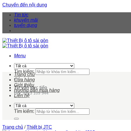
Chuyển đến nội dung
Tin tức
khuyến mãi
tuyển dụng
Menu
Tìm kiếm:
Trang chủ
Cửa hàng
Giới thiệu
Tư vấn trực tiếp
Hướng dẫn mua hàng
Gọi: 0913 109 944
Liên hệ
Tìm kiếm:
Trang chủ
/
Thiết bị JTC