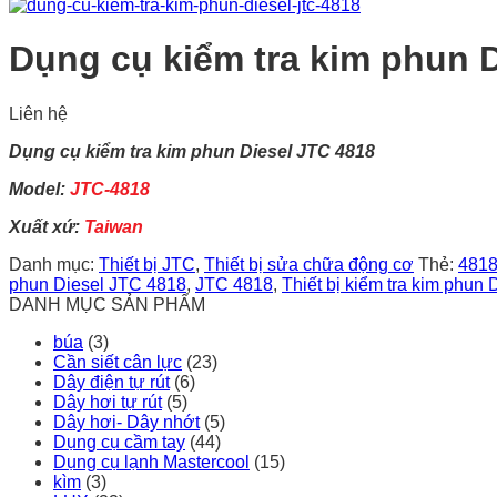
Dụng cụ kiểm tra kim phun 
Liên hệ
Dụng cụ kiểm tra kim phun Diesel JTC 4818
Model:
JTC-4818
Xuất xứ:
Taiwan
Danh mục:
Thiết bị JTC
,
Thiết bị sửa chữa động cơ
Thẻ:
481
phun Diesel JTC 4818
,
JTC 4818
,
Thiết bị kiểm tra kim phun 
DANH MỤC SẢN PHẨM
búa
(3)
Cần siết cân lực
(23)
Dây điện tự rút
(6)
Dây hơi tự rút
(5)
Dây hơi- Dây nhớt
(5)
Dụng cụ cầm tay
(44)
Dụng cụ lạnh Mastercool
(15)
kìm
(3)