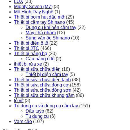
LUX
(33)
Mighty Seven (M7)
(3)
Mô Hình Dạy Nghề
(1)
Thiết bị bơm hút dầu mỡ
(29)
Thiết bị cầm tay Shinano
(45)
Dụng cụ khí nén cầm tay
(22)
Máy chà nhám
(13)
Súng vặn ốc Shinano
(10)
Thiết bị điện ô tô
(22)
Thiết bị JTC
(466)
Thiết bị nâng hạ
(20)
Cầu nâng ô tô
(2)
thiết bị rửa xe
(2)
Thiết bị sữa chữa điện
(18)
Thiết bị điện cầm tay
(5)
Thiết bị sửa chữa điện lạnh
(38)
Thiết bị sửa chữa động cơ
(158)
Thiết bị sửa chữa đồng sơn
(42)
Thiết bị sữa chữa khung gầm
(86)
tô vít
(3)
Tủ dụng cụ và dụng cụ cầm tay
(151)
Đầu tuýp
(62)
Tủ dụng cụ
(6)
Vam cảo
(107)