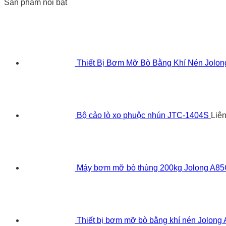
Sản phẩm nổi bật
Thiết Bị Bơm Mỡ Bò Bằng Khí Nén Jolo
Bộ cảo lò xo phuộc nhún JTC-1404S
Liê
Máy bơm mỡ bò thùng 200kg Jolong A8
Thiết bị bơm mỡ bò bằng khí nén Jolong