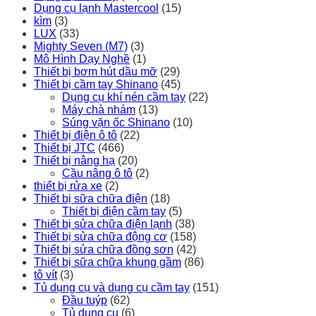
Dụng cụ lạnh Mastercool
(15)
kìm
(3)
LUX
(33)
Mighty Seven (M7)
(3)
Mô Hình Dạy Nghề
(1)
Thiết bị bơm hút dầu mỡ
(29)
Thiết bị cầm tay Shinano
(45)
Dụng cụ khí nén cầm tay
(22)
Máy chà nhám
(13)
Súng vặn ốc Shinano
(10)
Thiết bị điện ô tô
(22)
Thiết bị JTC
(466)
Thiết bị nâng hạ
(20)
Cầu nâng ô tô
(2)
thiết bị rửa xe
(2)
Thiết bị sữa chữa điện
(18)
Thiết bị điện cầm tay
(5)
Thiết bị sửa chữa điện lạnh
(38)
Thiết bị sửa chữa động cơ
(158)
Thiết bị sửa chữa đồng sơn
(42)
Thiết bị sữa chữa khung gầm
(86)
tô vít
(3)
Tủ dụng cụ và dụng cụ cầm tay
(151)
Đầu tuýp
(62)
Tủ dụng cụ
(6)