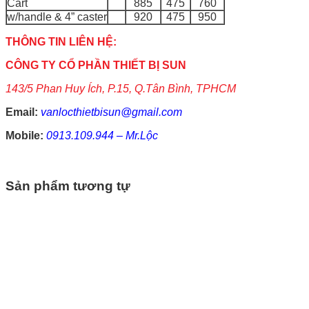
Cart
885
475
760
w/handle & 4” caster
920
475
950
THÔNG TIN LIÊN HỆ:
CÔNG TY CỔ PHẦN THIẾT BỊ SUN
143/5 Phan Huy Ích, P.15, Q.Tân Bình, TPHCM
Email:
vanlocthietbisun@gmail.com
Mobile:
0913.109.944 – Mr.Lộc
Sản phẩm tương tự