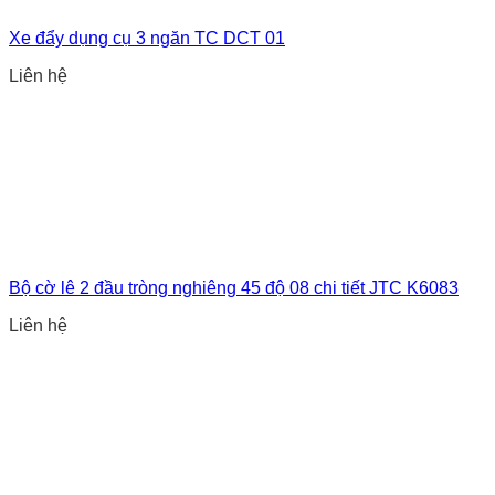
Xe đẩy dụng cụ 3 ngăn TC DCT 01
Liên hệ
Bộ cờ lê 2 đầu tròng nghiêng 45 độ 08 chi tiết JTC K6083
Liên hệ