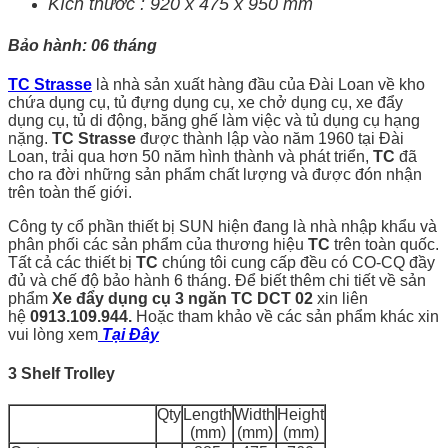
Kích thước : 920 x 475 x 950 mm
Bảo hành: 06 tháng
TC Strasse
là nhà sản xuất hàng đầu của Đài Loan về kho
chứa dụng cụ, tủ đựng dụng cụ, xe chở dụng cụ, xe đẩy
dụng cụ, tủ di động, băng ghế làm việc và tủ dụng cụ hạng
nặng.
TC Strasse
được thành lập vào năm 1960 tại Đài
Loan, trải qua hơn 50 năm hình thành và phát triển,
TC
đã
cho ra đời những sản phẩm chất lượng và được đón nhận
trên toàn thế giới.
Công ty cổ phần thiết bị SUN hiện đang là nhà nhập khẩu và
phân phối các sản phẩm của thương hiệu
TC
trên toàn quốc.
Tất cả các thiết bị
TC
chúng tôi cung cấp đều có CO-CQ đầy
đủ và chế độ bảo hành 6 tháng. Để biết thêm chi tiết về sản
phẩm
Xe đẩy dụng cụ 3 ngăn TC DCT 02
xin liên
hệ
0913.109.944.
Hoặc tham khảo về các sản phẩm khác xin
vui lòng xem
Tại Đây
3 Shelf Trolley
Qty
Length
Width
Height
(mm)
(mm)
(mm)