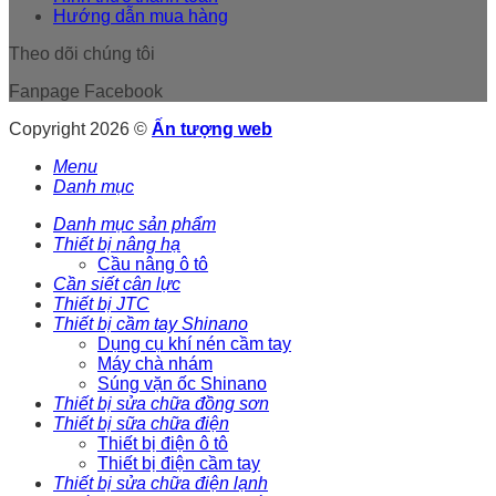
Hướng dẫn mua hàng
Theo dõi chúng tôi
Fanpage Facebook
Copyright 2026 ©
Ấn tượng web
Menu
Danh mục
Danh mục sản phẩm
Thiết bị nâng hạ
Cầu nâng ô tô
Cần siết cân lực
Thiết bị JTC
Thiết bị cầm tay Shinano
Dụng cụ khí nén cầm tay
Máy chà nhám
Súng vặn ốc Shinano
Thiết bị sửa chữa đồng sơn
Thiết bị sữa chữa điện
Thiết bị điện ô tô
Thiết bị điện cầm tay
Thiết bị sửa chữa điện lạnh