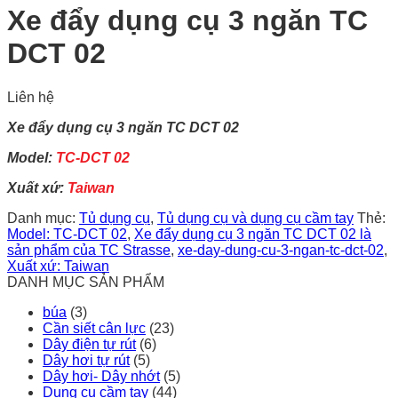
Xe đẩy dụng cụ 3 ngăn TC
DCT 02
Liên hệ
Xe đẩy dụng cụ 3 ngăn TC DCT 02
Model:
TC-DCT 02
Xuất xứ:
Taiwan
Danh mục:
Tủ dụng cụ
,
Tủ dụng cụ và dụng cụ cầm tay
Thẻ:
Model: TC-DCT 02
,
Xe đẩy dụng cụ 3 ngăn TC DCT 02 là
sản phẩm của TC Strasse
,
xe-day-dung-cu-3-ngan-tc-dct-02
,
Xuất xứ: Taiwan
DANH MỤC SẢN PHẨM
búa
(3)
Cần siết cân lực
(23)
Dây điện tự rút
(6)
Dây hơi tự rút
(5)
Dây hơi- Dây nhớt
(5)
Dụng cụ cầm tay
(44)