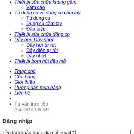
Thiết bị sữa chữa khung gầm
Vam cảo
Tủ dụng cụ và dụng cụ cầm tay
Tủ dụng cụ
Dụng cụ cầm tay
Đầu tuýp
Thiết bị sửa chữa động cơ
Dây hơi- Dây nhớt
Dây hơi tự rút
Dây điện tự rút
Dây nhớt
Thiết bị bơm hút dầu mỡ
Trang chủ
Cửa hàng
Giới thiệu
Hướng dẫn mua hàng
Liên hệ
Tư vấn trực tiếp
Gọi: 0913 109 944
Đăng nhập
Tên tài khoản hoặc địa chỉ email
*