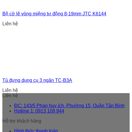
Bộ cờ lê vòng miệng tự động 8-19mm JTC K6144
Liên hệ
Tủ đựng dụng cụ 3 ngăn TC-B3A
Liên hệ
Liên hệ
ĐC: 143/5 Phan huy ích, Phường 15, Quận Tân Bình
Hotline 1: 0913 109 944
Hỗ trợ khách hàng
Hình thức thanh toán