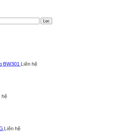
Lọc
ng BW301
Liên hệ
n hệ
5G
Liên hệ