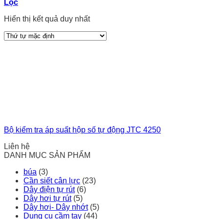
Lọc
Hiển thị kết quả duy nhất
Bộ kiểm tra áp suất hộp số tự động JTC 4250
Liên hệ
DANH MỤC SẢN PHẨM
búa
(3)
Cần siết cân lực
(23)
Dây điện tự rút
(6)
Dây hơi tự rút
(5)
Dây hơi- Dây nhớt
(5)
Dụng cụ cầm tay
(44)