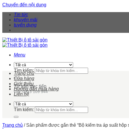
Chuyển đến nội dung
Tin tức
khuyến mãi
tuyển dụng
Menu
Tìm kiếm:
Trang chủ
Cửa hàng
Giới thiệu
Tư vấn trực tiếp
Hướng dẫn mua hàng
Gọi: 0913 109 944
Liên hệ
Tìm kiếm:
Trang chủ
/
Sản phẩm được gắn thẻ “Bộ kiểm tra áp suất hộp 