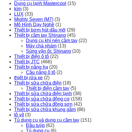
Dụng cụ lạnh Mastercool
(15)
kìm
(3)
LUX
(33)
Mighty Seven (M7)
(3)
Mô Hình Dạy Nghề
(1)
Thiết bị bơm hút dầu mỡ
(29)
Thiết bị cầm tay Shinano
(45)
Dụng cụ khí nén cầm tay
(22)
Máy chà nhám
(13)
Súng vặn ốc Shinano
(10)
Thiết bị điện ô tô
(22)
Thiết bị JTC
(466)
Thiết bị nâng hạ
(20)
Cầu nâng ô tô
(2)
thiết bị rửa xe
(2)
Thiết bị sữa chữa điện
(18)
Thiết bị điện cầm tay
(5)
Thiết bị sửa chữa điện lạnh
(38)
Thiết bị sửa chữa động cơ
(158)
Thiết bị sửa chữa đồng sơn
(42)
Thiết bị sữa chữa khung gầm
(86)
tô vít
(3)
Tủ dụng cụ và dụng cụ cầm tay
(151)
Đầu tuýp
(62)
Tủ dụng cụ
(6)