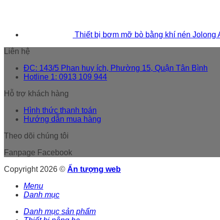
Thiết bị bơm mỡ bò bằng khí nén Jolong
Liên hệ
ĐC: 143/5 Phan huy ích, Phường 15, Quận Tân Bình
Hotline 1: 0913 109 944
Hỗ trợ khách hàng
Hình thức thanh toán
Hướng dẫn mua hàng
Theo dõi chúng tôi
Fanpage Facebook
Copyright 2026 ©
Ấn tượng web
Menu
Danh mục
Danh mục sản phẩm