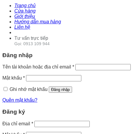
Trang chủ
Cửa hàng
Giới thiệu
Hướng dẫn mua hàng
Liên hệ
Tư vấn trực tiếp
Gọi: 0913 109 944
Đăng nhập
Tên tài khoản hoặc địa chỉ email
*
Mật khẩu
*
Ghi nhớ mật khẩu
Đăng nhập
Quên mật khẩu?
Đăng ký
Địa chỉ email
*