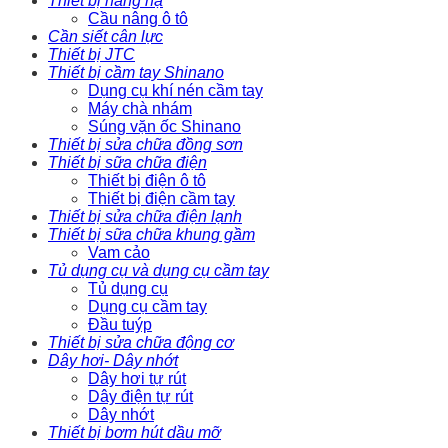
Thiết bị nâng hạ
Cầu nâng ô tô
Cần siết cân lực
Thiết bị JTC
Thiết bị cầm tay Shinano
Dụng cụ khí nén cầm tay
Máy chà nhám
Súng vặn ốc Shinano
Thiết bị sửa chữa đồng sơn
Thiết bị sữa chữa điện
Thiết bị điện ô tô
Thiết bị điện cầm tay
Thiết bị sửa chữa điện lạnh
Thiết bị sữa chữa khung gầm
Vam cảo
Tủ dụng cụ và dụng cụ cầm tay
Tủ dụng cụ
Dụng cụ cầm tay
Đầu tuýp
Thiết bị sửa chữa động cơ
Dây hơi- Dây nhớt
Dây hơi tự rút
Dây điện tự rút
Dây nhớt
Thiết bị bơm hút dầu mỡ