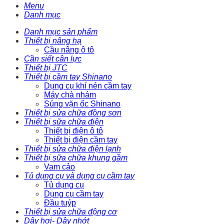
Menu
Danh mục
Danh mục sản phẩm
Thiết bị nâng hạ
Cầu nâng ô tô
Cần siết cân lực
Thiết bị JTC
Thiết bị cầm tay Shinano
Dụng cụ khí nén cầm tay
Máy chà nhám
Súng vặn ốc Shinano
Thiết bị sửa chữa đồng sơn
Thiết bị sữa chữa điện
Thiết bị điện ô tô
Thiết bị điện cầm tay
Thiết bị sửa chữa điện lạnh
Thiết bị sữa chữa khung gầm
Vam cảo
Tủ dụng cụ và dụng cụ cầm tay
Tủ dụng cụ
Dụng cụ cầm tay
Đầu tuýp
Thiết bị sửa chữa động cơ
Dây hơi- Dây nhớt