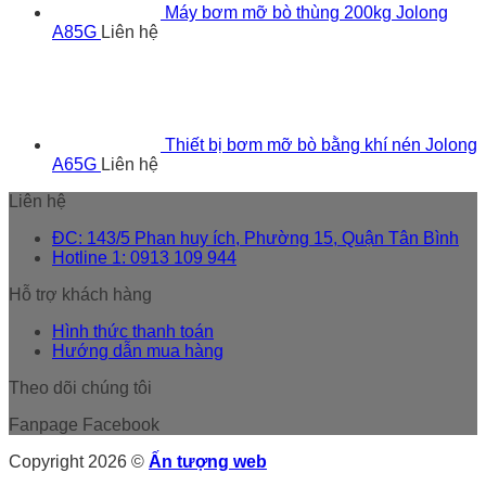
Máy bơm mỡ bò thùng 200kg Jolong
A85G
Liên hệ
Thiết bị bơm mỡ bò bằng khí nén Jolong
A65G
Liên hệ
Liên hệ
ĐC: 143/5 Phan huy ích, Phường 15, Quận Tân Bình
Hotline 1: 0913 109 944
Hỗ trợ khách hàng
Hình thức thanh toán
Hướng dẫn mua hàng
Theo dõi chúng tôi
Fanpage Facebook
Copyright 2026 ©
Ấn tượng web