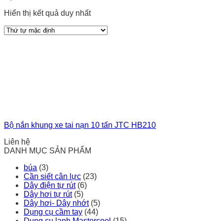
Hiển thị kết quả duy nhất
Bộ nắn khung xe tai nạn 10 tấn JTC HB210
Liên hệ
DANH MỤC SẢN PHẨM
búa
(3)
Cần siết cân lực
(23)
Dây điện tự rút
(6)
Dây hơi tự rút
(5)
Dây hơi- Dây nhớt
(5)
Dụng cụ cầm tay
(44)
Dụng cụ lạnh Mastercool
(15)