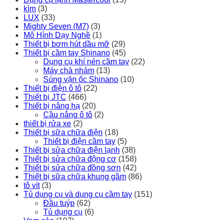
kìm
(3)
LUX
(33)
Mighty Seven (M7)
(3)
Mô Hình Dạy Nghề
(1)
Thiết bị bơm hút dầu mỡ
(29)
Thiết bị cầm tay Shinano
(45)
Dụng cụ khí nén cầm tay
(22)
Máy chà nhám
(13)
Súng vặn ốc Shinano
(10)
Thiết bị điện ô tô
(22)
Thiết bị JTC
(466)
Thiết bị nâng hạ
(20)
Cầu nâng ô tô
(2)
thiết bị rửa xe
(2)
Thiết bị sữa chữa điện
(18)
Thiết bị điện cầm tay
(5)
Thiết bị sửa chữa điện lạnh
(38)
Thiết bị sửa chữa động cơ
(158)
Thiết bị sửa chữa đồng sơn
(42)
Thiết bị sữa chữa khung gầm
(86)
tô vít
(3)
Tủ dụng cụ và dụng cụ cầm tay
(151)
Đầu tuýp
(62)
Tủ dụng cụ
(6)