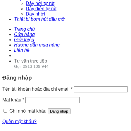
Dây hơi tự rút
Dây điện tự rút
Dây nhớt
Thiết bị bơm hút dầu mỡ
Trang chủ
Cửa hàng
Giới thiệu
Hướng dẫn mua hàng
Liên hệ
Tư vấn trực tiếp
Gọi: 0913 109 944
Đăng nhập
Tên tài khoản hoặc địa chỉ email
*
Mật khẩu
*
Ghi nhớ mật khẩu
Đăng nhập
Quên mật khẩu?