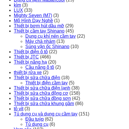
kìm
(3)
LUX
(33)
Mighty Seven (M7)
(3)
Mô Hình Dạy Nghề
(1)
Thiết bị bơm hút dầu mỡ
(29)
Thiết bị cầm tay Shinano
(45)
Dụng cụ khí nén cầm tay
(22)
Máy chà nhám
(13)
Súng vặn ốc Shinano
(10)
Thiết bị điện ô tô
(22)
Thiết bị JTC
(466)
Thiết bị nâng hạ
(20)
Cầu nâng ô tô
(2)
thiết bị rửa xe
(2)
Thiết bị sữa chữa điện
(18)
Thiết bị điện cầm tay
(5)
Thiết bị sửa chữa điện lạnh
(38)
Thiết bị sửa chữa động cơ
(158)
Thiết bị sửa chữa đồng sơn
(42)
Thiết bị sữa chữa khung gầm
(86)
tô vít
(3)
Tủ dụng cụ và dụng cụ cầm tay
(151)
Đầu tuýp
(62)
Tủ dụng cụ
(6)