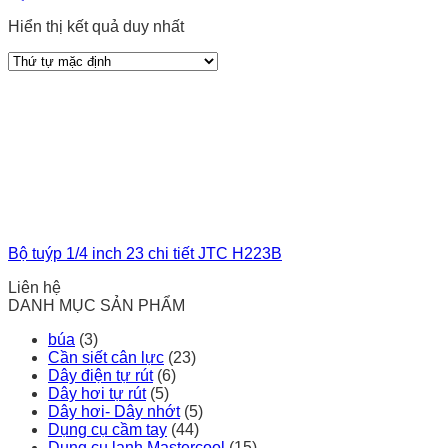
Hiển thị kết quả duy nhất
Bộ tuýp 1/4 inch 23 chi tiết JTC H223B
Liên hệ
DANH MỤC SẢN PHẨM
búa
(3)
Cần siết cân lực
(23)
Dây điện tự rút
(6)
Dây hơi tự rút
(5)
Dây hơi- Dây nhớt
(5)
Dụng cụ cầm tay
(44)
Dụng cụ lạnh Mastercool
(15)