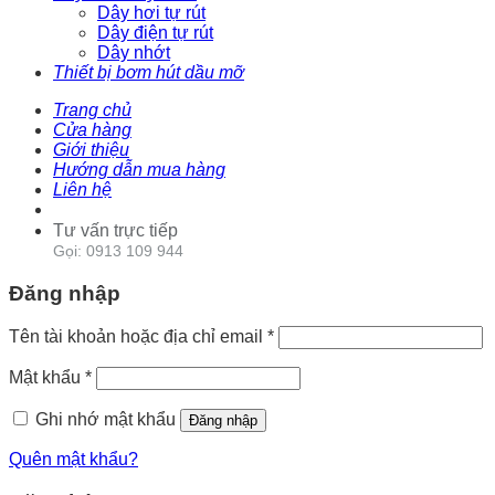
Dây hơi tự rút
Dây điện tự rút
Dây nhớt
Thiết bị bơm hút dầu mỡ
Trang chủ
Cửa hàng
Giới thiệu
Hướng dẫn mua hàng
Liên hệ
Tư vấn trực tiếp
Gọi: 0913 109 944
Đăng nhập
Tên tài khoản hoặc địa chỉ email
*
Mật khẩu
*
Ghi nhớ mật khẩu
Đăng nhập
Quên mật khẩu?