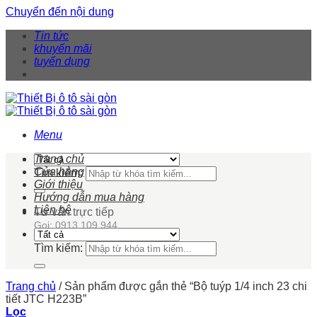
Chuyển đến nội dung
Tin tức
khuyến mãi
tuyển dụng
Menu
Trang chủ
Cửa hàng
Tìm kiếm:
Giới thiệu
Hướng dẫn mua hàng
Liên hệ
Tư vấn trực tiếp
Gọi: 0913 109 944
Tìm kiếm:
Trang chủ
/
Sản phẩm được gắn thẻ “Bộ tuýp 1/4 inch 23 chi
tiết JTC H223B”
Lọc