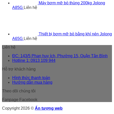
Máy bơm mỡ bò thùng 200kg Jolong
A85G
Liên hệ
Thiết bị bơm mỡ bò bằng khí nén Jolong
A65G
Liên hệ
Liên hệ
ĐC: 143/5 Phan huy ích, Phường 15, Quận Tân Bình
Hotline 1: 0913 109 944
Hỗ trợ khách hàng
Hình thức thanh toán
Hướng dẫn mua hàng
Theo dõi chúng tôi
Fanpage Facebook
Copyright 2026 ©
Ấn tượng web