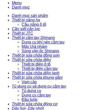
Menu
Danh mục
Danh mục sản phẩm
Thiết bị nâng hạ
Cầu nâng ô tô
Cần siết cân lực
Thiết bị JTC
Thiết bị cầm tay Shinano
Dụng cụ khí nén cầm tay
Máy chà nhám
Súng vặn ốc Shinano
Thiết bị sửa chữa đồng sơn
Thiết bị sữa chữa điện
Thiết bị điện ô tô
Thiết bị điện cầm tay
Thiết bị sửa chữa điện lạnh
Thiết bị sữa chữa khung gầm
Vam cảo
Tủ dụng cụ và dụng cụ cầm tay
Tủ dụng cụ
Dụng cụ cầm tay
Đầu tuýp
Thiết bị sửa chữa động cơ
Dây hơi- Dây nhớt