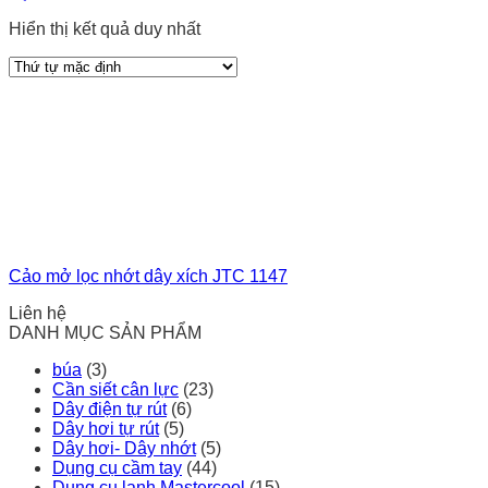
Hiển thị kết quả duy nhất
Cảo mở lọc nhớt dây xích JTC 1147
Liên hệ
DANH MỤC SẢN PHẨM
búa
(3)
Cần siết cân lực
(23)
Dây điện tự rút
(6)
Dây hơi tự rút
(5)
Dây hơi- Dây nhớt
(5)
Dụng cụ cầm tay
(44)
Dụng cụ lạnh Mastercool
(15)