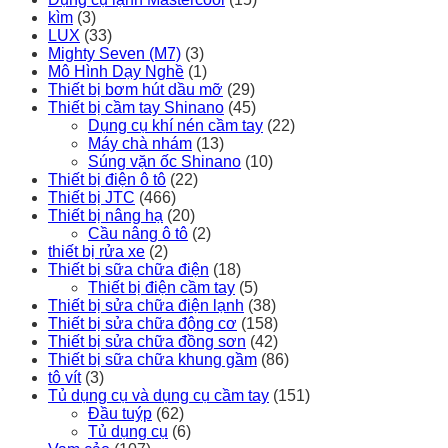
kìm
(3)
LUX
(33)
Mighty Seven (M7)
(3)
Mô Hình Dạy Nghề
(1)
Thiết bị bơm hút dầu mỡ
(29)
Thiết bị cầm tay Shinano
(45)
Dụng cụ khí nén cầm tay
(22)
Máy chà nhám
(13)
Súng vặn ốc Shinano
(10)
Thiết bị điện ô tô
(22)
Thiết bị JTC
(466)
Thiết bị nâng hạ
(20)
Cầu nâng ô tô
(2)
thiết bị rửa xe
(2)
Thiết bị sữa chữa điện
(18)
Thiết bị điện cầm tay
(5)
Thiết bị sửa chữa điện lạnh
(38)
Thiết bị sửa chữa động cơ
(158)
Thiết bị sửa chữa đồng sơn
(42)
Thiết bị sữa chữa khung gầm
(86)
tô vít
(3)
Tủ dụng cụ và dụng cụ cầm tay
(151)
Đầu tuýp
(62)
Tủ dụng cụ
(6)