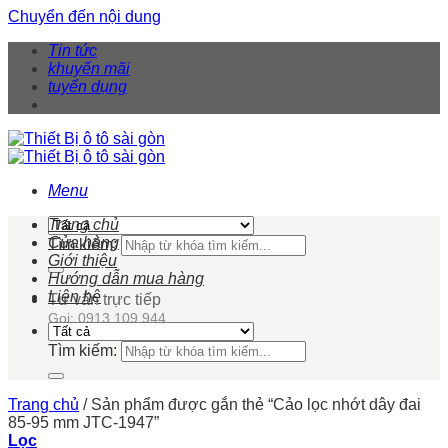
Chuyển đến nội dung
Tin tức
khuyến mãi
tuyển dụng
Menu
Trang chủ
Cửa hàng
Tìm kiếm:
Giới thiệu
Hướng dẫn mua hàng
Liên hệ
Tư vấn trực tiếp
Gọi: 0913 109 944
Tìm kiếm:
Trang chủ
/
Sản phẩm được gắn thẻ “Cảo lọc nhớt dây đai
85-95 mm JTC-1947”
Lọc