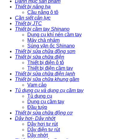
Danh mục sản phẩm
Thiết bị nâng hạ
Cầu nâng ô tô
Cần siết cân lực
Thiết bị JTC
Thiết bị cầm tay Shinano
Dụng cụ khí nén cầm tay
Máy chà nhám
Súng vặn ốc Shinano
Thiết bị sửa chữa đồng sơn
Thiết bị sữa chữa điện
Thiết bị điện ô tô
Thiết bị điện cầm tay
Thiết bị sửa chữa điện lạnh
Thiết bị sữa chữa khung gầm
Vam cảo
Tủ dụng cụ và dụng cụ cầm tay
Tủ dụng cụ
Dụng cụ cầm tay
Đầu tuýp
Thiết bị sửa chữa động cơ
Dây hơi- Dây nhớt
Dây hơi tự rút
Dây điện tự rút
Dây nhớt