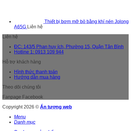
Thiết bị bơm mỡ bò bằng khí nén Jolong
A65G
Liên hệ
Liên hệ
ĐC: 143/5 Phan huy ích, Phường 15, Quận Tân Bình
Hotline 1: 0913 109 944
Hỗ trợ khách hàng
Hình thức thanh toán
Hướng dẫn mua hàng
Theo dõi chúng tôi
Fanpage Facebook
Copyright 2026 ©
Ấn tượng web
Menu
Danh mục