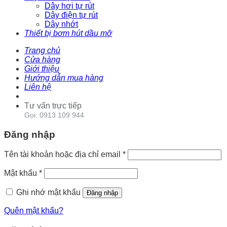
Dây hơi tự rút
Dây điện tự rút
Dây nhớt
Thiết bị bơm hút dầu mỡ
Trang chủ
Cửa hàng
Giới thiệu
Hướng dẫn mua hàng
Liên hệ
Tư vấn trực tiếp
Gọi: 0913 109 944
Đăng nhập
Tên tài khoản hoặc địa chỉ email
*
Mật khẩu
*
Ghi nhớ mật khẩu
Đăng nhập
Quên mật khẩu?