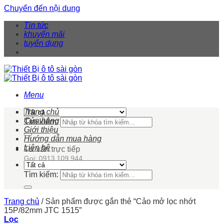
Chuyển đến nội dung
Tin tức
khuyến mãi
tuyển dụng
Menu
Trang chủ
Cửa hàng
Tìm kiếm:
Giới thiệu
Hướng dẫn mua hàng
Liên hệ
Tư vấn trực tiếp
Gọi: 0913 109 944
Tìm kiếm:
Trang chủ
/
Sản phẩm được gắn thẻ “Cảo mở lọc nhớt
15P/82mm JTC 1515”
Lọc