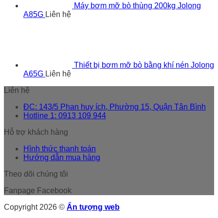
Máy bơm mỡ bò thùng 200kg Jolong
A85G
Liên hệ
Thiết bị bơm mỡ bò bằng khí nén Jolong
A65G
Liên hệ
Liên hệ
ĐC: 143/5 Phan huy ích, Phường 15, Quận Tân Bình
Hotline 1: 0913 109 944
Hỗ trợ khách hàng
Hình thức thanh toán
Hướng dẫn mua hàng
Theo dõi chúng tôi
Fanpage Facebook
Copyright 2026 ©
Ấn tượng web