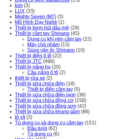
kìm
(3)
LUX
(33)
Mighty Seven (M7)
(3)
Mô Hình Dạy Nghề
(1)
Thiết bị bơm hút dầu mỡ
(29)
Thiết bị cầm tay Shinano
(45)
Dụng cụ khí nén cầm tay
(22)
Máy chà nhám
(13)
Súng vặn ốc Shinano
(10)
Thiết bị điện ô tô
(22)
Thiết bị JTC
(466)
Thiết bị nâng hạ
(20)
Cầu nâng ô tô
(2)
thiết bị rửa xe
(2)
Thiết bị sữa chữa điện
(18)
Thiết bị điện cầm tay
(5)
Thiết bị sửa chữa điện lạnh
(38)
Thiết bị sửa chữa động cơ
(158)
Thiết bị sửa chữa đồng sơn
(42)
Thiết bị sữa chữa khung gầm
(86)
tô vít
(3)
Tủ dụng cụ và dụng cụ cầm tay
(151)
Đầu tuýp
(62)
Tủ dụng cụ
(6)