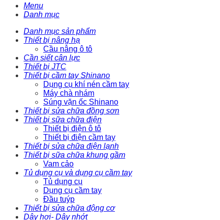
Menu
Danh mục
Danh mục sản phẩm
Thiết bị nâng hạ
Cầu nâng ô tô
Cần siết cân lực
Thiết bị JTC
Thiết bị cầm tay Shinano
Dụng cụ khí nén cầm tay
Máy chà nhám
Súng vặn ốc Shinano
Thiết bị sửa chữa đồng sơn
Thiết bị sữa chữa điện
Thiết bị điện ô tô
Thiết bị điện cầm tay
Thiết bị sửa chữa điện lạnh
Thiết bị sữa chữa khung gầm
Vam cảo
Tủ dụng cụ và dụng cụ cầm tay
Tủ dụng cụ
Dụng cụ cầm tay
Đầu tuýp
Thiết bị sửa chữa động cơ
Dây hơi- Dây nhớt