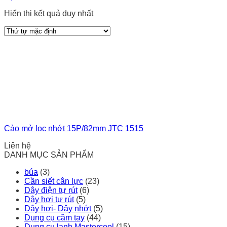
Hiển thị kết quả duy nhất
Cảo mở lọc nhớt 15P/82mm JTC 1515
Liên hệ
DANH MỤC SẢN PHẨM
búa
(3)
Cần siết cân lực
(23)
Dây điện tự rút
(6)
Dây hơi tự rút
(5)
Dây hơi- Dây nhớt
(5)
Dụng cụ cầm tay
(44)
Dụng cụ lạnh Mastercool
(15)