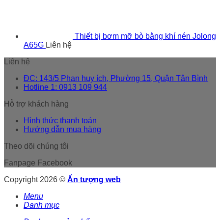
Thiết bị bơm mỡ bò bằng khí nén Jolong
A65G
Liên hệ
Liên hệ
ĐC: 143/5 Phan huy ích, Phường 15, Quận Tân Bình
Hotline 1: 0913 109 944
Hỗ trợ khách hàng
Hình thức thanh toán
Hướng dẫn mua hàng
Theo dõi chúng tôi
Fanpage Facebook
Copyright 2026 ©
Ấn tượng web
Menu
Danh mục