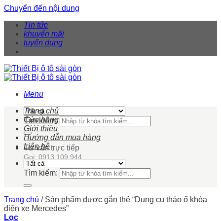
Chuyển đến nội dung
Tin tức
khuyến mãi
tuyển dụng
Menu
Trang chủ
Cửa hàng
Tìm kiếm:
Giới thiệu
Hướng dẫn mua hàng
Liên hệ
Tư vấn trực tiếp
Gọi: 0913 109 944
Tìm kiếm:
Trang chủ
/
Sản phẩm được gắn thẻ “Dụng cụ tháo ổ khóa
điện xe Mercedes”
Lọc