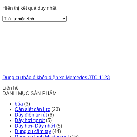
Hiển thị kết quả duy nhất
Dụng cụ tháo ổ khóa điện xe Mercedes JTC-1123
Liên hệ
DANH MỤC SẢN PHẨM
búa
(3)
Cần siết cân lực
(23)
Dây điện tự rút
(6)
Dây hơi tự rút
(5)
Dây hơi- Dây nhớt
(5)
Dụng cụ cầm tay
(44)
Dụng cụ lạnh Mastercool
(15)