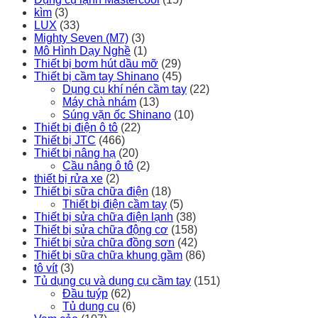
kìm
(3)
LUX
(33)
Mighty Seven (M7)
(3)
Mô Hình Dạy Nghề
(1)
Thiết bị bơm hút dầu mỡ
(29)
Thiết bị cầm tay Shinano
(45)
Dụng cụ khí nén cầm tay
(22)
Máy chà nhám
(13)
Súng vặn ốc Shinano
(10)
Thiết bị điện ô tô
(22)
Thiết bị JTC
(466)
Thiết bị nâng hạ
(20)
Cầu nâng ô tô
(2)
thiết bị rửa xe
(2)
Thiết bị sữa chữa điện
(18)
Thiết bị điện cầm tay
(5)
Thiết bị sửa chữa điện lạnh
(38)
Thiết bị sửa chữa động cơ
(158)
Thiết bị sửa chữa đồng sơn
(42)
Thiết bị sữa chữa khung gầm
(86)
tô vít
(3)
Tủ dụng cụ và dụng cụ cầm tay
(151)
Đầu tuýp
(62)
Tủ dụng cụ
(6)