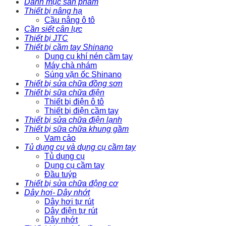
Danh mục sản phẩm
Thiết bị nâng hạ
Cầu nâng ô tô
Cần siết cân lực
Thiết bị JTC
Thiết bị cầm tay Shinano
Dụng cụ khí nén cầm tay
Máy chà nhám
Súng vặn ốc Shinano
Thiết bị sửa chữa đồng sơn
Thiết bị sữa chữa điện
Thiết bị điện ô tô
Thiết bị điện cầm tay
Thiết bị sửa chữa điện lạnh
Thiết bị sữa chữa khung gầm
Vam cảo
Tủ dụng cụ và dụng cụ cầm tay
Tủ dụng cụ
Dụng cụ cầm tay
Đầu tuýp
Thiết bị sửa chữa động cơ
Dây hơi- Dây nhớt
Dây hơi tự rút
Dây điện tự rút
Dây nhớt