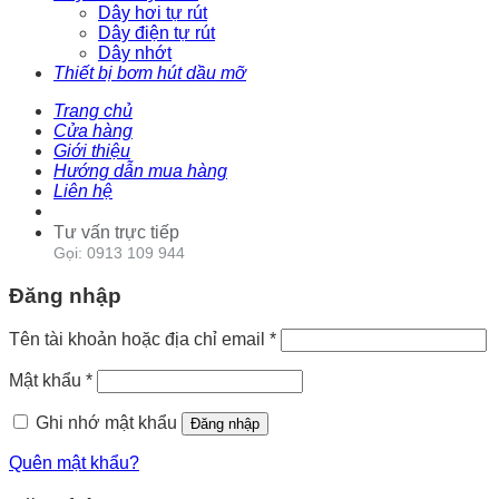
Dây hơi tự rút
Dây điện tự rút
Dây nhớt
Thiết bị bơm hút dầu mỡ
Trang chủ
Cửa hàng
Giới thiệu
Hướng dẫn mua hàng
Liên hệ
Tư vấn trực tiếp
Gọi: 0913 109 944
Đăng nhập
Tên tài khoản hoặc địa chỉ email
*
Mật khẩu
*
Ghi nhớ mật khẩu
Đăng nhập
Quên mật khẩu?