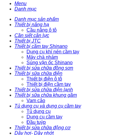
Menu
Danh mục
Danh mục sản phẩm
Thiết bị nâng hạ
Cầu nâng ô tô
Cần siết cân lực
Thiết bị JTC
Thiết bị cầm tay Shinano
Dụng cụ khí nén cầm tay
Máy chà nhám
Súng vặn ốc Shinano
Thiết bị sửa chữa đồng sơn
Thiết bị sữa chữa điện
Thiết bị điện ô tô
Thiết bị điện cầm tay
Thiết bị sửa chữa điện lạnh
Thiết bị sữa chữa khung gầm
Vam cảo
Tủ dụng cụ và dụng cụ cầm tay
Tủ dụng cụ
Dụng cụ cầm tay
Đầu tuýp
Thiết bị sửa chữa động cơ
Dây hơi- Dây nhớt