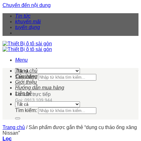
Chuyển đến nội dung
Tin tức
khuyến mãi
tuyển dụng
Menu
Trang chủ
Cửa hàng
Tìm kiếm:
Giới thiệu
Hướng dẫn mua hàng
Liên hệ
Tư vấn trực tiếp
Gọi: 0913 109 944
Tìm kiếm:
Trang chủ
/
Sản phẩm được gắn thẻ “dụng cụ tháo ống xăng
Nissan”
Lọc