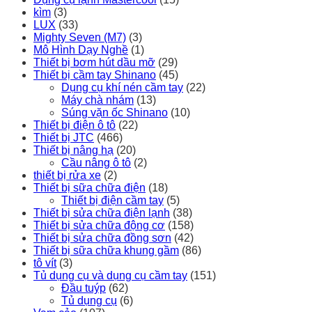
kìm
(3)
LUX
(33)
Mighty Seven (M7)
(3)
Mô Hình Dạy Nghề
(1)
Thiết bị bơm hút dầu mỡ
(29)
Thiết bị cầm tay Shinano
(45)
Dụng cụ khí nén cầm tay
(22)
Máy chà nhám
(13)
Súng vặn ốc Shinano
(10)
Thiết bị điện ô tô
(22)
Thiết bị JTC
(466)
Thiết bị nâng hạ
(20)
Cầu nâng ô tô
(2)
thiết bị rửa xe
(2)
Thiết bị sữa chữa điện
(18)
Thiết bị điện cầm tay
(5)
Thiết bị sửa chữa điện lạnh
(38)
Thiết bị sửa chữa động cơ
(158)
Thiết bị sửa chữa đồng sơn
(42)
Thiết bị sữa chữa khung gầm
(86)
tô vít
(3)
Tủ dụng cụ và dụng cụ cầm tay
(151)
Đầu tuýp
(62)
Tủ dụng cụ
(6)