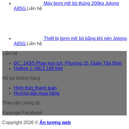
Máy bơm mỡ bò thùng 200kg Jolong
A85G
Liên hệ
Thiết bị bơm mỡ bò bằng khí nén Jolong
A65G
Liên hệ
Liên hệ
ĐC: 143/5 Phan huy ích, Phường 15, Quận Tân Bình
Hotline 1: 0913 109 944
Hỗ trợ khách hàng
Hình thức thanh toán
Hướng dẫn mua hàng
Theo dõi chúng tôi
Fanpage Facebook
Copyright 2026 ©
Ấn tượng web