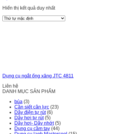
Hiển thị kết quả duy nhất
Dụng cụ ngắt ống xăng JTC 4811
Liên hệ
DANH MỤC SẢN PHẨM
búa
(3)
Cần siết cân lực
(23)
Dây điện tự rút
(6)
Dây hơi tự rút
(5)
Dây hơi- Dây nhớt
(5)
Dụng cụ cầm tay
(44)
Dụng cụ lạnh Mastercool
(15)