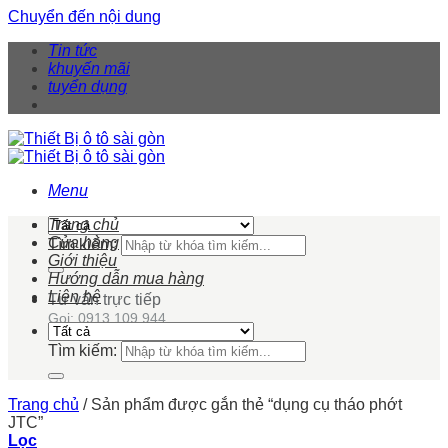
Chuyển đến nội dung
Tin tức
khuyến mãi
tuyển dụng
Menu
Trang chủ
Cửa hàng
Tìm kiếm:
Giới thiệu
Hướng dẫn mua hàng
Liên hệ
Tư vấn trực tiếp
Gọi: 0913 109 944
Tìm kiếm:
Trang chủ
/
Sản phẩm được gắn thẻ “dụng cụ tháo phớt
JTC”
Lọc