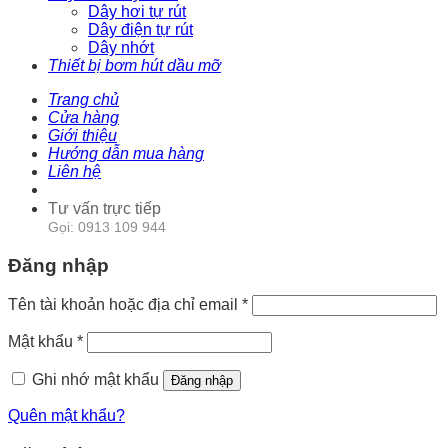
Dây hơi tự rút
Dây điện tự rút
Dây nhớt
Thiết bị bơm hút dầu mỡ
Trang chủ
Cửa hàng
Giới thiệu
Hướng dẫn mua hàng
Liên hệ
Tư vấn trực tiếp
Gọi: 0913 109 944
Đăng nhập
Tên tài khoản hoặc địa chỉ email
*
Mật khẩu
*
Ghi nhớ mật khẩu
Đăng nhập
Quên mật khẩu?