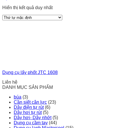
Hiển thị kết quả duy nhất
Dụng cụ lấy phốt JTC 1608
Liên hệ
DANH MỤC SẢN PHẨM
búa
(3)
Cần siết cân lực
(23)
Dây điện tự rút
(6)
Dây hơi tự rút
(5)
Dây hơi- Dây nhớt
(5)
Dụng cụ cầm tay
(44)
Dụng cụ lạnh Mastercool
(15)