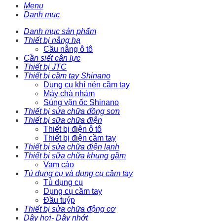
Menu
Danh mục
Danh mục sản phẩm
Thiết bị nâng hạ
Cầu nâng ô tô
Cần siết cân lực
Thiết bị JTC
Thiết bị cầm tay Shinano
Dụng cụ khí nén cầm tay
Máy chà nhám
Súng vặn ốc Shinano
Thiết bị sửa chữa đồng sơn
Thiết bị sữa chữa điện
Thiết bị điện ô tô
Thiết bị điện cầm tay
Thiết bị sửa chữa điện lạnh
Thiết bị sữa chữa khung gầm
Vam cảo
Tủ dụng cụ và dụng cụ cầm tay
Tủ dụng cụ
Dụng cụ cầm tay
Đầu tuýp
Thiết bị sửa chữa động cơ
Dây hơi- Dây nhớt