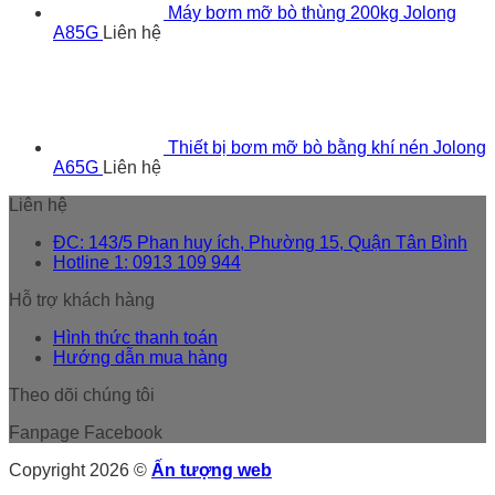
Máy bơm mỡ bò thùng 200kg Jolong
A85G
Liên hệ
Thiết bị bơm mỡ bò bằng khí nén Jolong
A65G
Liên hệ
Liên hệ
ĐC: 143/5 Phan huy ích, Phường 15, Quận Tân Bình
Hotline 1: 0913 109 944
Hỗ trợ khách hàng
Hình thức thanh toán
Hướng dẫn mua hàng
Theo dõi chúng tôi
Fanpage Facebook
Copyright 2026 ©
Ấn tượng web