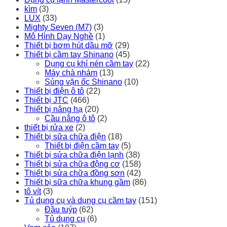
kìm
(3)
LUX
(33)
Mighty Seven (M7)
(3)
Mô Hình Dạy Nghề
(1)
Thiết bị bơm hút dầu mỡ
(29)
Thiết bị cầm tay Shinano
(45)
Dụng cụ khí nén cầm tay
(22)
Máy chà nhám
(13)
Súng vặn ốc Shinano
(10)
Thiết bị điện ô tô
(22)
Thiết bị JTC
(466)
Thiết bị nâng hạ
(20)
Cầu nâng ô tô
(2)
thiết bị rửa xe
(2)
Thiết bị sữa chữa điện
(18)
Thiết bị điện cầm tay
(5)
Thiết bị sửa chữa điện lạnh
(38)
Thiết bị sửa chữa động cơ
(158)
Thiết bị sửa chữa đồng sơn
(42)
Thiết bị sữa chữa khung gầm
(86)
tô vít
(3)
Tủ dụng cụ và dụng cụ cầm tay
(151)
Đầu tuýp
(62)
Tủ dụng cụ
(6)