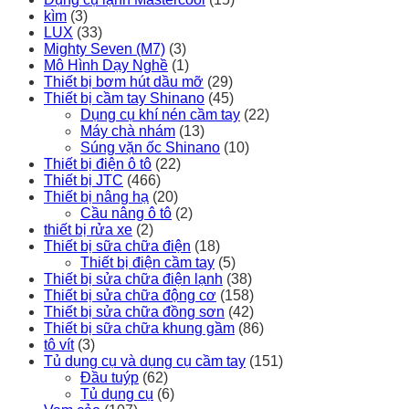
kìm
(3)
LUX
(33)
Mighty Seven (M7)
(3)
Mô Hình Dạy Nghề
(1)
Thiết bị bơm hút dầu mỡ
(29)
Thiết bị cầm tay Shinano
(45)
Dụng cụ khí nén cầm tay
(22)
Máy chà nhám
(13)
Súng vặn ốc Shinano
(10)
Thiết bị điện ô tô
(22)
Thiết bị JTC
(466)
Thiết bị nâng hạ
(20)
Cầu nâng ô tô
(2)
thiết bị rửa xe
(2)
Thiết bị sữa chữa điện
(18)
Thiết bị điện cầm tay
(5)
Thiết bị sửa chữa điện lạnh
(38)
Thiết bị sửa chữa động cơ
(158)
Thiết bị sửa chữa đồng sơn
(42)
Thiết bị sữa chữa khung gầm
(86)
tô vít
(3)
Tủ dụng cụ và dụng cụ cầm tay
(151)
Đầu tuýp
(62)
Tủ dụng cụ
(6)