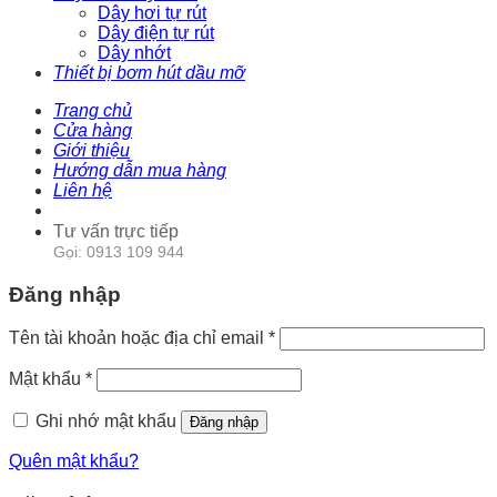
Dây hơi tự rút
Dây điện tự rút
Dây nhớt
Thiết bị bơm hút dầu mỡ
Trang chủ
Cửa hàng
Giới thiệu
Hướng dẫn mua hàng
Liên hệ
Tư vấn trực tiếp
Gọi: 0913 109 944
Đăng nhập
Tên tài khoản hoặc địa chỉ email
*
Mật khẩu
*
Ghi nhớ mật khẩu
Đăng nhập
Quên mật khẩu?