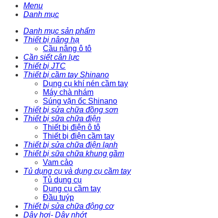
Menu
Danh mục
Danh mục sản phẩm
Thiết bị nâng hạ
Cầu nâng ô tô
Cần siết cân lực
Thiết bị JTC
Thiết bị cầm tay Shinano
Dụng cụ khí nén cầm tay
Máy chà nhám
Súng vặn ốc Shinano
Thiết bị sửa chữa đồng sơn
Thiết bị sữa chữa điện
Thiết bị điện ô tô
Thiết bị điện cầm tay
Thiết bị sửa chữa điện lạnh
Thiết bị sữa chữa khung gầm
Vam cảo
Tủ dụng cụ và dụng cụ cầm tay
Tủ dụng cụ
Dụng cụ cầm tay
Đầu tuýp
Thiết bị sửa chữa động cơ
Dây hơi- Dây nhớt