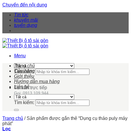
Chuyển đến nội dung
Tin tức
khuyến mãi
tuyển dụng
Menu
Trang chủ
Cửa hàng
Tìm kiếm:
Giới thiệu
Hướng dẫn mua hàng
Liên hệ
Tư vấn trực tiếp
Gọi: 0913 109 944
Tìm kiếm:
Trang chủ
/
Sản phẩm được gắn thẻ “Dụng cụ tháo puly máy
phát”
Lọc