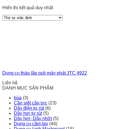
Hiển thị kết quả duy nhất
Dụng cụ tháo lắp puli máy phát JTC 4922
Liên hệ
DANH MỤC SẢN PHẨM
búa
(3)
Cần siết cân lực
(23)
Dây điện tự rút
(6)
Dây hơi tự rút
(5)
Dây hơi- Dây nhớt
(5)
Dụng cụ cầm tay
(44)
Dụng cụ lạnh Mastercool
(15)