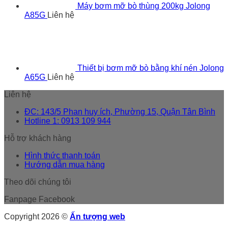
Máy bơm mỡ bò thùng 200kg Jolong
A85G
Liên hệ
Thiết bị bơm mỡ bò bằng khí nén Jolong
A65G
Liên hệ
Liên hệ
ĐC: 143/5 Phan huy ích, Phường 15, Quận Tân Bình
Hotline 1: 0913 109 944
Hỗ trợ khách hàng
Hình thức thanh toán
Hướng dẫn mua hàng
Theo dõi chúng tôi
Fanpage Facebook
Copyright 2026 ©
Ấn tượng web