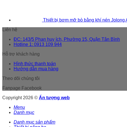
Thiết bị bơm mỡ bò bằng khí nén Jolong
Liên hệ
ĐC: 143/5 Phan huy ích, Phường 15, Quận Tân Bình
Hotline 1: 0913 109 944
Hỗ trợ khách hàng
Hình thức thanh toán
Hướng dẫn mua hàng
Theo dõi chúng tôi
Fanpage Facebook
Copyright 2026 ©
Ấn tượng web
Menu
Danh mục
Danh mục sản phẩm