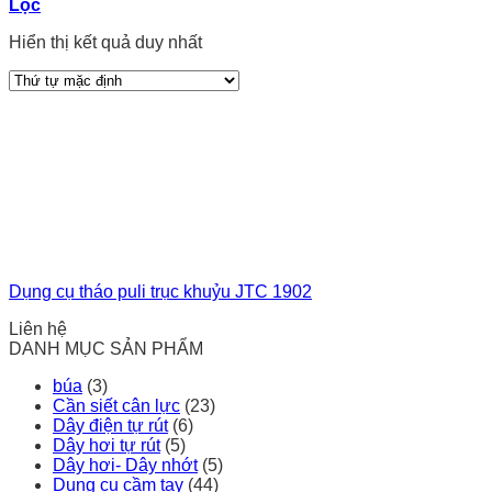
Lọc
Hiển thị kết quả duy nhất
Dụng cụ tháo puli trục khuỷu JTC 1902
Liên hệ
DANH MỤC SẢN PHẨM
búa
(3)
Cần siết cân lực
(23)
Dây điện tự rút
(6)
Dây hơi tự rút
(5)
Dây hơi- Dây nhớt
(5)
Dụng cụ cầm tay
(44)