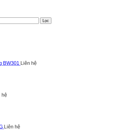
Lọc
ng BW301
Liên hệ
n hệ
5G
Liên hệ