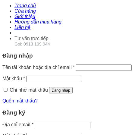
Trang chủ
Cửa hàng
Giới thiệu
Hướng dẫn mua hàng
Liên hệ
Tư vấn trực tiếp
Gọi: 0913 109 944
Đăng nhập
Tên tài khoản hoặc địa chỉ email
*
Mật khẩu
*
Ghi nhớ mật khẩu
Đăng nhập
Quên mật khẩu?
Đăng ký
Địa chỉ email
*