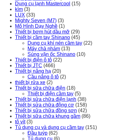
Dụng cụ lạnh Mastercool
(15)
kìm
(3)
LUX
(33)
Mighty Seven (M7)
(3)
Mô Hình Dạy Nghề
(1)
Thiết bị bơm hút dầu mỡ
(29)
Thiết bị cầm tay Shinano
(45)
Dụng cụ khí nén cầm tay
(22)
Máy chà nhám
(13)
Súng vặn ốc Shinano
(10)
Thiết bị điện ô tô
(22)
Thiết bị JTC
(466)
Thiết bị nâng hạ
(20)
Cầu nâng ô tô
(2)
thiết bị rửa xe
(2)
Thiết bị sữa chữa điện
(18)
Thiết bị điện cầm tay
(5)
Thiết bị sửa chữa điện lạnh
(38)
Thiết bị sửa chữa động cơ
(158)
Thiết bị sửa chữa đồng sơn
(42)
Thiết bị sữa chữa khung gầm
(86)
tô vít
(3)
Tủ dụng cụ và dụng cụ cầm tay
(151)
Đầu tuýp
(62)
Tủ dụng cụ
(6)