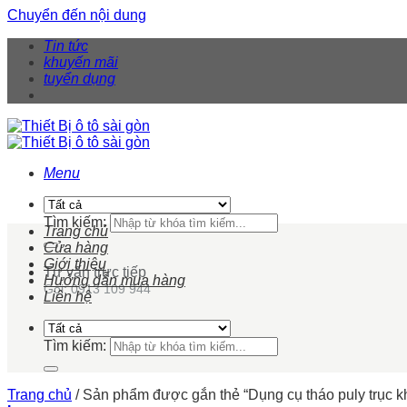
Chuyển đến nội dung
Tin tức
khuyến mãi
tuyển dụng
Menu
Tìm kiếm:
Trang chủ
Cửa hàng
Giới thiệu
Tư vấn trực tiếp
Hướng dẫn mua hàng
Gọi: 0913 109 944
Liên hệ
Tìm kiếm:
Trang chủ
/
Sản phẩm được gắn thẻ “Dụng cụ tháo puly trục 