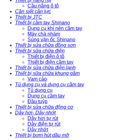
Thiết bị nâng hạ
Cầu nâng ô tô
Cần siết cân lực
Thiết bị JTC
Thiết bị cầm tay Shinano
Dụng cụ khí nén cầm tay
Máy chà nhám
Súng vặn ốc Shinano
Thiết bị sửa chữa đồng sơn
Thiết bị sữa chữa điện
Thiết bị điện ô tô
Thiết bị điện cầm tay
Thiết bị sửa chữa điện lạnh
Thiết bị sữa chữa khung gầm
Vam cảo
Tủ dụng cụ và dụng cụ cầm tay
Tủ dụng cụ
Dụng cụ cầm tay
Đầu tuýp
Thiết bị sửa chữa động cơ
Dây hơi- Dây nhớt
Dây hơi tự rút
Dây điện tự rút
Dây nhớt
Thiết bị bơm hút dầu mỡ