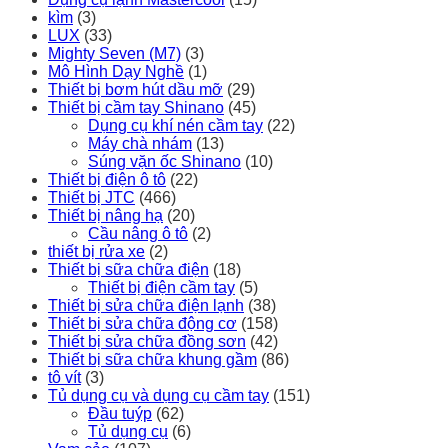
kìm
(3)
LUX
(33)
Mighty Seven (M7)
(3)
Mô Hình Dạy Nghề
(1)
Thiết bị bơm hút dầu mỡ
(29)
Thiết bị cầm tay Shinano
(45)
Dụng cụ khí nén cầm tay
(22)
Máy chà nhám
(13)
Súng vặn ốc Shinano
(10)
Thiết bị điện ô tô
(22)
Thiết bị JTC
(466)
Thiết bị nâng hạ
(20)
Cầu nâng ô tô
(2)
thiết bị rửa xe
(2)
Thiết bị sữa chữa điện
(18)
Thiết bị điện cầm tay
(5)
Thiết bị sửa chữa điện lạnh
(38)
Thiết bị sửa chữa động cơ
(158)
Thiết bị sửa chữa đồng sơn
(42)
Thiết bị sữa chữa khung gầm
(86)
tô vít
(3)
Tủ dụng cụ và dụng cụ cầm tay
(151)
Đầu tuýp
(62)
Tủ dụng cụ
(6)