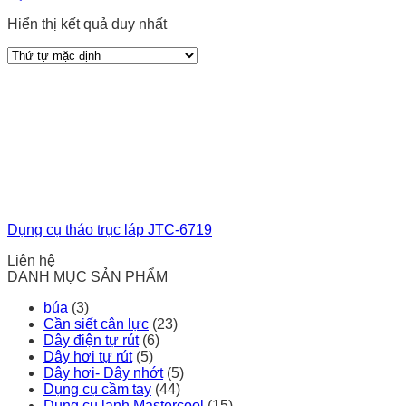
Hiển thị kết quả duy nhất
Dụng cụ tháo trục láp JTC-6719
Liên hệ
DANH MỤC SẢN PHẨM
búa
(3)
Cần siết cân lực
(23)
Dây điện tự rút
(6)
Dây hơi tự rút
(5)
Dây hơi- Dây nhớt
(5)
Dụng cụ cầm tay
(44)
Dụng cụ lạnh Mastercool
(15)