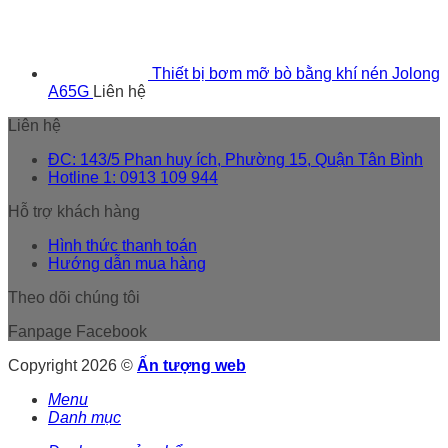
Thiết bị bơm mỡ bò bằng khí nén Jolong
A65G
Liên hệ
Liên hệ
ĐC: 143/5 Phan huy ích, Phường 15, Quận Tân Bình
Hotline 1: 0913 109 944
Hỗ trợ khách hàng
Hình thức thanh toán
Hướng dẫn mua hàng
Theo dõi chúng tôi
Fanpage Facebook
Copyright 2026 ©
Ấn tượng web
Menu
Danh mục