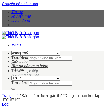
Chuyển đến nội dung
Tin tức
khuyến mãi
tuyển dụng
Menu
Trang chủ
Cửa hàng
Tìm kiếm:
Giới thiệu
Hướng dẫn mua hàng
Liên hệ
Tư vấn trực tiếp
Gọi: 0913 109 944
Tìm kiếm:
Trang chủ
/
Sản phẩm được gắn thẻ “Dụng cụ tháo trục láp
JTC 6719”
Lọc