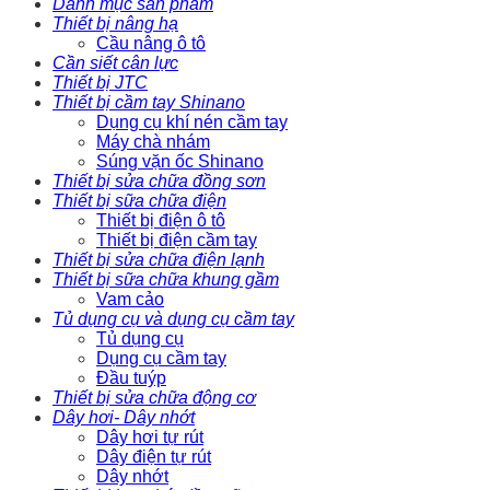
Danh mục sản phẩm
Thiết bị nâng hạ
Cầu nâng ô tô
Cần siết cân lực
Thiết bị JTC
Thiết bị cầm tay Shinano
Dụng cụ khí nén cầm tay
Máy chà nhám
Súng vặn ốc Shinano
Thiết bị sửa chữa đồng sơn
Thiết bị sữa chữa điện
Thiết bị điện ô tô
Thiết bị điện cầm tay
Thiết bị sửa chữa điện lạnh
Thiết bị sữa chữa khung gầm
Vam cảo
Tủ dụng cụ và dụng cụ cầm tay
Tủ dụng cụ
Dụng cụ cầm tay
Đầu tuýp
Thiết bị sửa chữa động cơ
Dây hơi- Dây nhớt
Dây hơi tự rút
Dây điện tự rút
Dây nhớt