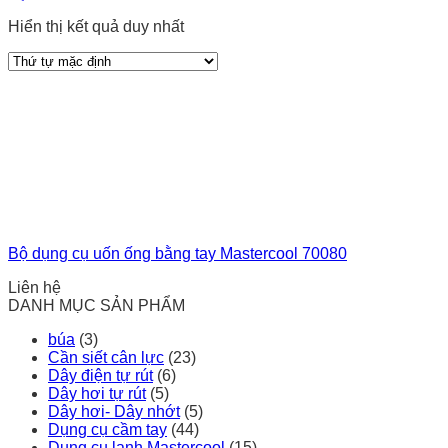
Hiển thị kết quả duy nhất
Bộ dụng cụ uốn ống bằng tay Mastercool 70080
Liên hệ
DANH MỤC SẢN PHẨM
búa
(3)
Cần siết cân lực
(23)
Dây điện tự rút
(6)
Dây hơi tự rút
(5)
Dây hơi- Dây nhớt
(5)
Dụng cụ cầm tay
(44)
Dụng cụ lạnh Mastercool
(15)