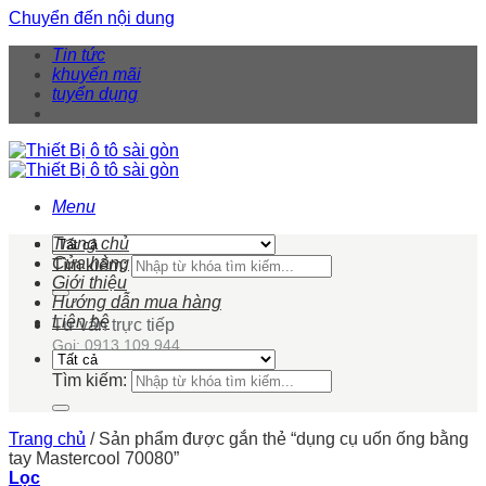
Chuyển đến nội dung
Tin tức
khuyến mãi
tuyển dụng
Menu
Trang chủ
Cửa hàng
Tìm kiếm:
Giới thiệu
Hướng dẫn mua hàng
Liên hệ
Tư vấn trực tiếp
Gọi: 0913 109 944
Tìm kiếm:
Trang chủ
/
Sản phẩm được gắn thẻ “dụng cụ uốn ống bằng
tay Mastercool 70080”
Lọc