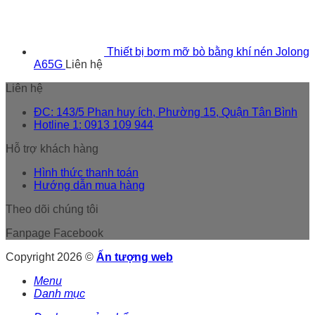
Thiết bị bơm mỡ bò bằng khí nén Jolong
A65G
Liên hệ
Liên hệ
ĐC: 143/5 Phan huy ích, Phường 15, Quận Tân Bình
Hotline 1: 0913 109 944
Hỗ trợ khách hàng
Hình thức thanh toán
Hướng dẫn mua hàng
Theo dõi chúng tôi
Fanpage Facebook
Copyright 2026 ©
Ấn tượng web
Menu
Danh mục