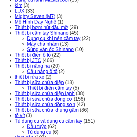
kìm
(3)
LUX
(33)
Mighty Seven (M7)
(3)
Mô Hình Dạy Nghề
(1)
Thiết bị bơm hút dầu mỡ
(29)
Thiết bị cầm tay Shinano
(45)
Dụng cụ khí nén cầm tay
(22)
Máy chà nhám
(13)
Súng vặn ốc Shinano
(10)
Thiết bị điện ô tô
(22)
Thiết bị JTC
(466)
Thiết bị nâng hạ
(20)
Cầu nâng ô tô
(2)
thiết bị rửa xe
(2)
Thiết bị sữa chữa điện
(18)
Thiết bị điện cầm tay
(5)
Thiết bị sửa chữa điện lạnh
(38)
Thiết bị sửa chữa động cơ
(158)
Thiết bị sửa chữa đồng sơn
(42)
Thiết bị sữa chữa khung gầm
(86)
tô vít
(3)
Tủ dụng cụ và dụng cụ cầm tay
(151)
Đầu tuýp
(62)
Tủ dụng cụ
(6)