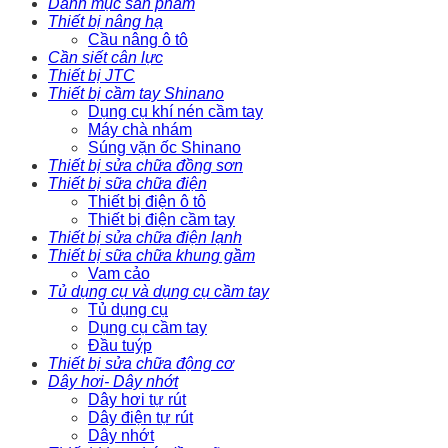
Danh mục sản phẩm
Thiết bị nâng hạ
Cầu nâng ô tô
Cần siết cân lực
Thiết bị JTC
Thiết bị cầm tay Shinano
Dụng cụ khí nén cầm tay
Máy chà nhám
Súng vặn ốc Shinano
Thiết bị sửa chữa đồng sơn
Thiết bị sữa chữa điện
Thiết bị điện ô tô
Thiết bị điện cầm tay
Thiết bị sửa chữa điện lạnh
Thiết bị sữa chữa khung gầm
Vam cảo
Tủ dụng cụ và dụng cụ cầm tay
Tủ dụng cụ
Dụng cụ cầm tay
Đầu tuýp
Thiết bị sửa chữa động cơ
Dây hơi- Dây nhớt
Dây hơi tự rút
Dây điện tự rút
Dây nhớt