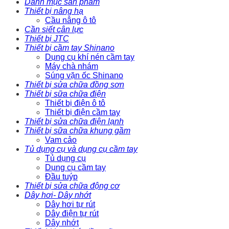
Danh mục sản phẩm
Thiết bị nâng hạ
Cầu nâng ô tô
Cần siết cân lực
Thiết bị JTC
Thiết bị cầm tay Shinano
Dụng cụ khí nén cầm tay
Máy chà nhám
Súng vặn ốc Shinano
Thiết bị sửa chữa đồng sơn
Thiết bị sữa chữa điện
Thiết bị điện ô tô
Thiết bị điện cầm tay
Thiết bị sửa chữa điện lạnh
Thiết bị sữa chữa khung gầm
Vam cảo
Tủ dụng cụ và dụng cụ cầm tay
Tủ dụng cụ
Dụng cụ cầm tay
Đầu tuýp
Thiết bị sửa chữa động cơ
Dây hơi- Dây nhớt
Dây hơi tự rút
Dây điện tự rút
Dây nhớt