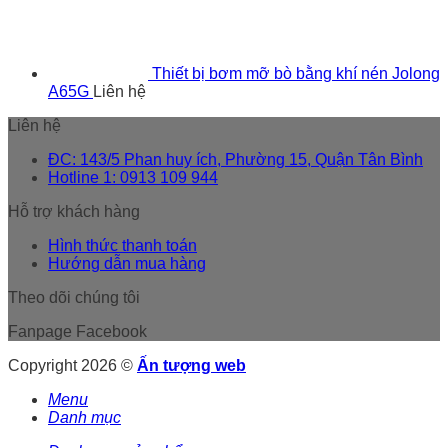
Thiết bị bơm mỡ bò bằng khí nén Jolong
A65G
Liên hệ
Liên hệ
ĐC: 143/5 Phan huy ích, Phường 15, Quận Tân Bình
Hotline 1: 0913 109 944
Hỗ trợ khách hàng
Hình thức thanh toán
Hướng dẫn mua hàng
Theo dõi chúng tôi
Fanpage Facebook
Copyright 2026 ©
Ấn tượng web
Menu
Danh mục