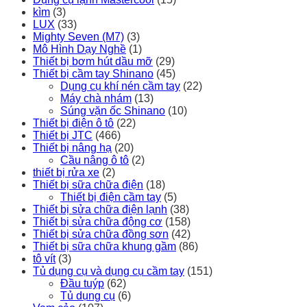
kìm
(3)
LUX
(33)
Mighty Seven (M7)
(3)
Mô Hình Dạy Nghề
(1)
Thiết bị bơm hút dầu mỡ
(29)
Thiết bị cầm tay Shinano
(45)
Dụng cụ khí nén cầm tay
(22)
Máy chà nhám
(13)
Súng vặn ốc Shinano
(10)
Thiết bị điện ô tô
(22)
Thiết bị JTC
(466)
Thiết bị nâng hạ
(20)
Cầu nâng ô tô
(2)
thiết bị rửa xe
(2)
Thiết bị sữa chữa điện
(18)
Thiết bị điện cầm tay
(5)
Thiết bị sửa chữa điện lạnh
(38)
Thiết bị sửa chữa động cơ
(158)
Thiết bị sửa chữa đồng sơn
(42)
Thiết bị sữa chữa khung gầm
(86)
tô vít
(3)
Tủ dụng cụ và dụng cụ cầm tay
(151)
Đầu tuýp
(62)
Tủ dụng cụ
(6)