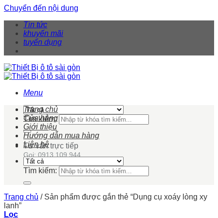
Chuyển đến nội dung
Tin tức
khuyến mãi
tuyển dụng
Menu
Trang chủ
Cửa hàng
Tìm kiếm:
Giới thiệu
Hướng dẫn mua hàng
Liên hệ
Tư vấn trực tiếp
Gọi: 0913 109 944
Tìm kiếm:
Trang chủ
/
Sản phẩm được gắn thẻ “Dụng cụ xoáy lòng xy
lanh”
Lọc