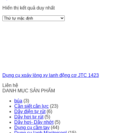
Hiển thị kết quả duy nhất
Dụng cụ xoáy lòng xy lanh động cơ JTC 1423
Liên hệ
DANH MỤC SẢN PHẨM
búa
(3)
Cần siết cân lực
(23)
Dây điện tự rút
(6)
Dây hơi tự rút
(5)
Dây hơi- Dây nhớt
(5)
Dụng cụ cầm tay
(44)
Dụng cụ lạnh Mastercool
(15)