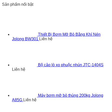
Sản phẩm nổi bật
Thiết Bị Bơm Mỡ Bò Bằng Khí Nén
Jolong BW301
Liên hệ
Bộ cảo lò xo phuộc nhún JTC-1404S
Liên hệ
Máy bơm mỡ bò thùng 200kg Jolong
A85G
Liên hệ