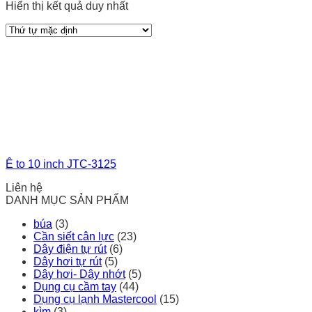
Hiển thị kết quả duy nhất
Ê to 10 inch JTC-3125
Liên hệ
DANH MỤC SẢN PHẨM
búa
(3)
Cần siết cân lực
(23)
Dây điện tự rút
(6)
Dây hơi tự rút
(5)
Dây hơi- Dây nhớt
(5)
Dụng cụ cầm tay
(44)
Dụng cụ lạnh Mastercool
(15)
kìm
(3)