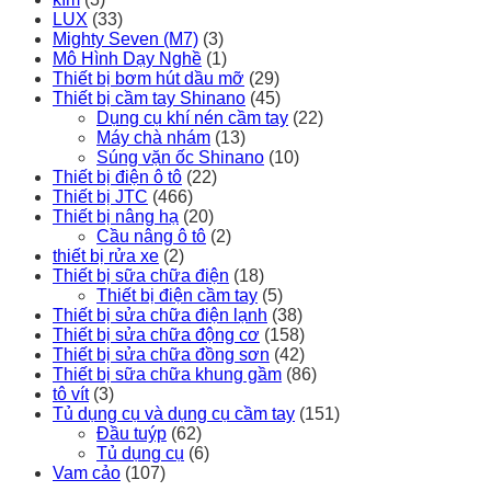
LUX
(33)
Mighty Seven (M7)
(3)
Mô Hình Dạy Nghề
(1)
Thiết bị bơm hút dầu mỡ
(29)
Thiết bị cầm tay Shinano
(45)
Dụng cụ khí nén cầm tay
(22)
Máy chà nhám
(13)
Súng vặn ốc Shinano
(10)
Thiết bị điện ô tô
(22)
Thiết bị JTC
(466)
Thiết bị nâng hạ
(20)
Cầu nâng ô tô
(2)
thiết bị rửa xe
(2)
Thiết bị sữa chữa điện
(18)
Thiết bị điện cầm tay
(5)
Thiết bị sửa chữa điện lạnh
(38)
Thiết bị sửa chữa động cơ
(158)
Thiết bị sửa chữa đồng sơn
(42)
Thiết bị sữa chữa khung gầm
(86)
tô vít
(3)
Tủ dụng cụ và dụng cụ cầm tay
(151)
Đầu tuýp
(62)
Tủ dụng cụ
(6)
Vam cảo
(107)