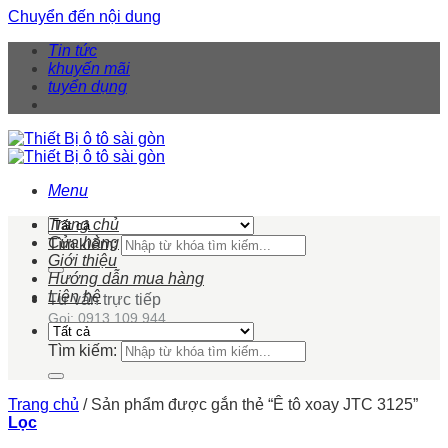
Chuyển đến nội dung
Tin tức
khuyến mãi
tuyển dụng
Menu
Trang chủ
Cửa hàng
Tìm kiếm:
Giới thiệu
Hướng dẫn mua hàng
Liên hệ
Tư vấn trực tiếp
Gọi: 0913 109 944
Tìm kiếm:
Trang chủ
/
Sản phẩm được gắn thẻ “Ê tô xoay JTC 3125”
Lọc