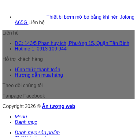
Thiết bị bơm mỡ bò bằng khí nén Jolong
A65G
Liên hệ
Liên hệ
ĐC: 143/5 Phan huy ích, Phường 15, Quận Tân Bình
Hotline 1: 0913 109 944
Hỗ trợ khách hàng
Hình thức thanh toán
Hướng dẫn mua hàng
Theo dõi chúng tôi
Fanpage Facebook
Copyright 2026 ©
Ấn tượng web
Menu
Danh mục
Danh mục sản phẩm