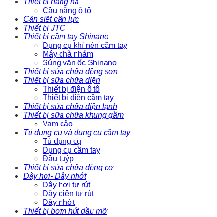
Thiết bị nâng hạ
Cầu nâng ô tô
Cần siết cân lực
Thiết bị JTC
Thiết bị cầm tay Shinano
Dụng cụ khí nén cầm tay
Máy chà nhám
Súng vặn ốc Shinano
Thiết bị sửa chữa đồng sơn
Thiết bị sữa chữa điện
Thiết bị điện ô tô
Thiết bị điện cầm tay
Thiết bị sửa chữa điện lạnh
Thiết bị sữa chữa khung gầm
Vam cảo
Tủ dụng cụ và dụng cụ cầm tay
Tủ dụng cụ
Dụng cụ cầm tay
Đầu tuýp
Thiết bị sửa chữa động cơ
Dây hơi- Dây nhớt
Dây hơi tự rút
Dây điện tự rút
Dây nhớt
Thiết bị bơm hút dầu mỡ