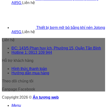
A85G
Liên hệ
Thiết bị bơm mỡ bò bằng khí nén Jolong
A65G
Liên hệ
Liên hệ
ĐC: 143/5 Phan huy ích, Phường 15, Quận Tân Bình
Hotline 1: 0913 109 944
Hỗ trợ khách hàng
Hình thức thanh toán
Hướng dẫn mua hàng
Theo dõi chúng tôi
Fanpage Facebook
Copyright 2026 ©
Ấn tượng web
Menu