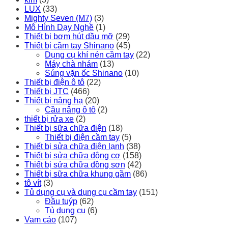
LUX
(33)
Mighty Seven (M7)
(3)
Mô Hình Dạy Nghề
(1)
Thiết bị bơm hút dầu mỡ
(29)
Thiết bị cầm tay Shinano
(45)
Dụng cụ khí nén cầm tay
(22)
Máy chà nhám
(13)
Súng vặn ốc Shinano
(10)
Thiết bị điện ô tô
(22)
Thiết bị JTC
(466)
Thiết bị nâng hạ
(20)
Cầu nâng ô tô
(2)
thiết bị rửa xe
(2)
Thiết bị sữa chữa điện
(18)
Thiết bị điện cầm tay
(5)
Thiết bị sửa chữa điện lạnh
(38)
Thiết bị sửa chữa động cơ
(158)
Thiết bị sửa chữa đồng sơn
(42)
Thiết bị sữa chữa khung gầm
(86)
tô vít
(3)
Tủ dụng cụ và dụng cụ cầm tay
(151)
Đầu tuýp
(62)
Tủ dụng cụ
(6)
Vam cảo
(107)