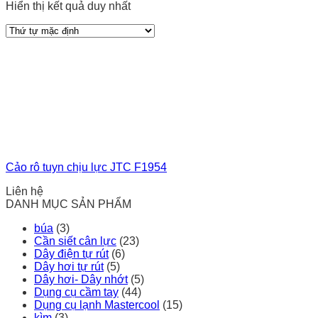
Hiển thị kết quả duy nhất
Cảo rô tuyn chịu lực JTC F1954
Liên hệ
DANH MỤC SẢN PHẨM
búa
(3)
Cần siết cân lực
(23)
Dây điện tự rút
(6)
Dây hơi tự rút
(5)
Dây hơi- Dây nhớt
(5)
Dụng cụ cầm tay
(44)
Dụng cụ lạnh Mastercool
(15)
kìm
(3)