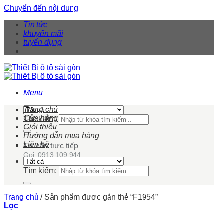
Chuyển đến nội dung
Tin tức
khuyến mãi
tuyển dụng
Menu
Trang chủ
Cửa hàng
Tìm kiếm:
Giới thiệu
Hướng dẫn mua hàng
Liên hệ
Tư vấn trực tiếp
Gọi: 0913 109 944
Tìm kiếm:
Trang chủ
/
Sản phẩm được gắn thẻ “F1954”
Lọc