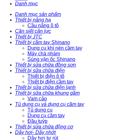
Danh mục
Danh mục sản phẩm
Thiết bị nâng hạ
Cầu nâng ô tô
Cần siết cân lực
Thiết bị JTC
Thiết bị cầm tay Shinano
Dụng cụ khí nén cầm tay
Máy chà nhám
Súng vặn ốc Shinano
Thiết bị sửa chữa đồng sơn
Thiết bị sữa chữa điện
Thiết bị điện ô tô
Thiết bị điện cầm tay
Thiết bị sửa chữa điện lạnh
Thiết bị sữa chữa khung gầm
Vam cảo
Tủ dụng cụ và dụng cụ cầm tay
Tủ dụng cụ
Dụng cụ cầm tay
Đầu tuýp
Thiết bị sửa chữa động cơ
Dây hơi- Dây nhớt
Dây hơi tự rút