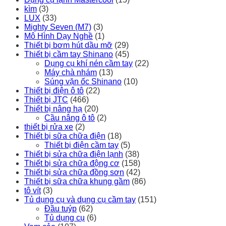
kìm
(3)
LUX
(33)
Mighty Seven (M7)
(3)
Mô Hình Dạy Nghề
(1)
Thiết bị bơm hút dầu mỡ
(29)
Thiết bị cầm tay Shinano
(45)
Dụng cụ khí nén cầm tay
(22)
Máy chà nhám
(13)
Súng vặn ốc Shinano
(10)
Thiết bị điện ô tô
(22)
Thiết bị JTC
(466)
Thiết bị nâng hạ
(20)
Cầu nâng ô tô
(2)
thiết bị rửa xe
(2)
Thiết bị sữa chữa điện
(18)
Thiết bị điện cầm tay
(5)
Thiết bị sửa chữa điện lạnh
(38)
Thiết bị sửa chữa động cơ
(158)
Thiết bị sửa chữa đồng sơn
(42)
Thiết bị sữa chữa khung gầm
(86)
tô vít
(3)
Tủ dụng cụ và dụng cụ cầm tay
(151)
Đầu tuýp
(62)
Tủ dụng cụ
(6)