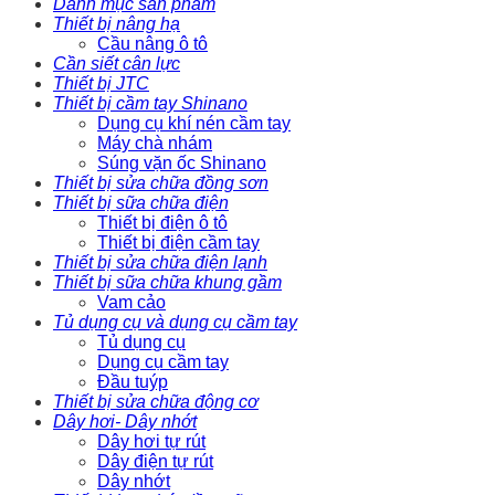
Danh mục sản phẩm
Thiết bị nâng hạ
Cầu nâng ô tô
Cần siết cân lực
Thiết bị JTC
Thiết bị cầm tay Shinano
Dụng cụ khí nén cầm tay
Máy chà nhám
Súng vặn ốc Shinano
Thiết bị sửa chữa đồng sơn
Thiết bị sữa chữa điện
Thiết bị điện ô tô
Thiết bị điện cầm tay
Thiết bị sửa chữa điện lạnh
Thiết bị sữa chữa khung gầm
Vam cảo
Tủ dụng cụ và dụng cụ cầm tay
Tủ dụng cụ
Dụng cụ cầm tay
Đầu tuýp
Thiết bị sửa chữa động cơ
Dây hơi- Dây nhớt
Dây hơi tự rút
Dây điện tự rút
Dây nhớt