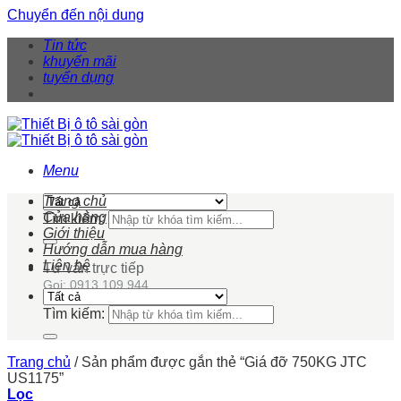
Chuyển đến nội dung
Tin tức
khuyến mãi
tuyển dụng
Menu
Trang chủ
Cửa hàng
Tìm kiếm:
Giới thiệu
Hướng dẫn mua hàng
Liên hệ
Tư vấn trực tiếp
Gọi: 0913 109 944
Tìm kiếm:
Trang chủ
/
Sản phẩm được gắn thẻ “Giá đỡ 750KG JTC
US1175”
Lọc