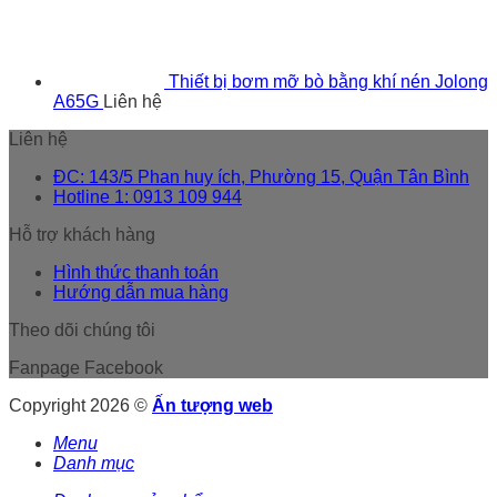
Thiết bị bơm mỡ bò bằng khí nén Jolong
A65G
Liên hệ
Liên hệ
ĐC: 143/5 Phan huy ích, Phường 15, Quận Tân Bình
Hotline 1: 0913 109 944
Hỗ trợ khách hàng
Hình thức thanh toán
Hướng dẫn mua hàng
Theo dõi chúng tôi
Fanpage Facebook
Copyright 2026 ©
Ấn tượng web
Menu
Danh mục