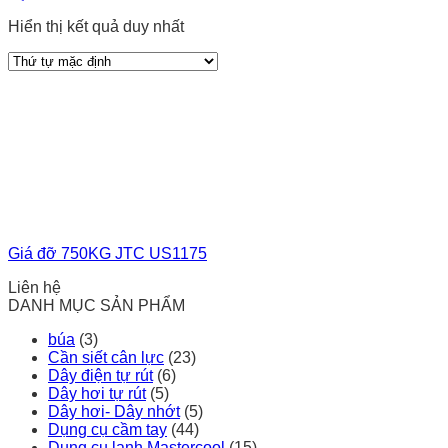
Hiển thị kết quả duy nhất
Giá đỡ 750KG JTC US1175
Liên hệ
DANH MỤC SẢN PHẨM
búa
(3)
Cần siết cân lực
(23)
Dây điện tự rút
(6)
Dây hơi tự rút
(5)
Dây hơi- Dây nhớt
(5)
Dụng cụ cầm tay
(44)
Dụng cụ lạnh Mastercool
(15)