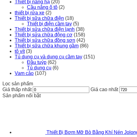
Thiết bị nâng hạ
(20)
Cầu nâng ô tô
(2)
thiết bị rửa xe
(2)
Thiết bị sữa chữa điện
(18)
Thiết bị điện cầm tay
(5)
Thiết bị sửa chữa điện lạnh
(38)
Thiết bị sửa chữa động cơ
(158)
Thiết bị sửa chữa đồng sơn
(42)
Thiết bị sữa chữa khung gầm
(86)
tô vít
(3)
Tủ dụng cụ và dụng cụ cầm tay
(151)
Đầu tuýp
(62)
Tủ dụng cụ
(6)
Vam cảo
(107)
Lọc sản phẩm
Giá thấp nhất
Giá cao nhất
Sản phẩm nổi bật
Thiết Bị Bơm Mỡ Bò Bằng Khí Nén Jolo