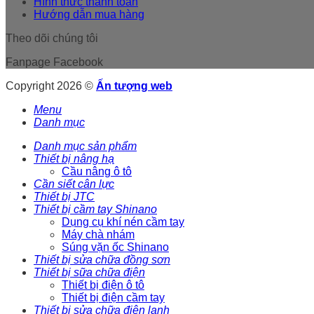
Hình thức thanh toán
Hướng dẫn mua hàng
Theo dõi chúng tôi
Fanpage Facebook
Copyright 2026 ©
Ấn tượng web
Menu
Danh mục
Danh mục sản phẩm
Thiết bị nâng hạ
Cầu nâng ô tô
Cần siết cân lực
Thiết bị JTC
Thiết bị cầm tay Shinano
Dụng cụ khí nén cầm tay
Máy chà nhám
Súng vặn ốc Shinano
Thiết bị sửa chữa đồng sơn
Thiết bị sữa chữa điện
Thiết bị điện ô tô
Thiết bị điện cầm tay
Thiết bị sửa chữa điện lạnh