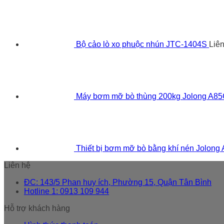
Bộ cảo lò xo phuộc nhún JTC-1404S
Liê
Máy bơm mỡ bò thùng 200kg Jolong A8
Thiết bị bơm mỡ bò bằng khí nén Jolong
Liên hệ
ĐC: 143/5 Phan huy ích, Phường 15, Quận Tân Bình
Hotline 1: 0913 109 944
Hỗ trợ khách hàng