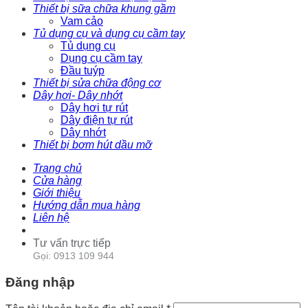
Thiết bị sữa chữa khung gầm
Vam cảo
Tủ dụng cụ và dụng cụ cầm tay
Tủ dụng cụ
Dụng cụ cầm tay
Đầu tuýp
Thiết bị sửa chữa động cơ
Dây hơi- Dây nhớt
Dây hơi tự rút
Dây điện tự rút
Dây nhớt
Thiết bị bơm hút dầu mỡ
Trang chủ
Cửa hàng
Giới thiệu
Hướng dẫn mua hàng
Liên hệ
Tư vấn trực tiếp
Gọi: 0913 109 944
Đăng nhập