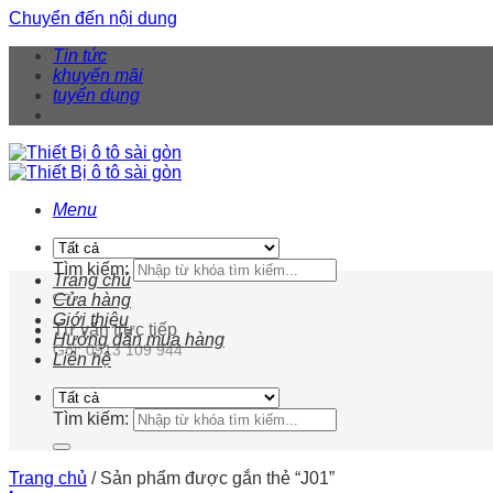
Chuyển đến nội dung
Tin tức
khuyến mãi
tuyển dụng
Menu
Tìm kiếm:
Trang chủ
Cửa hàng
Giới thiệu
Tư vấn trực tiếp
Hướng dẫn mua hàng
Gọi: 0913 109 944
Liên hệ
Tìm kiếm:
Trang chủ
/
Sản phẩm được gắn thẻ “J01”