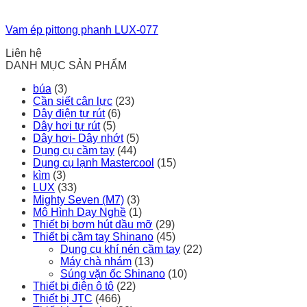
Vam ép pittong phanh LUX-077
Liên hệ
DANH MỤC SẢN PHẨM
búa
(3)
Cần siết cân lực
(23)
Dây điện tự rút
(6)
Dây hơi tự rút
(5)
Dây hơi- Dây nhớt
(5)
Dụng cụ cầm tay
(44)
Dụng cụ lạnh Mastercool
(15)
kìm
(3)
LUX
(33)
Mighty Seven (M7)
(3)
Mô Hình Dạy Nghề
(1)
Thiết bị bơm hút dầu mỡ
(29)
Thiết bị cầm tay Shinano
(45)
Dụng cụ khí nén cầm tay
(22)
Máy chà nhám
(13)
Súng vặn ốc Shinano
(10)
Thiết bị điện ô tô
(22)
Thiết bị JTC
(466)