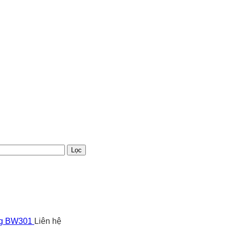
Lọc
ng BW301
Liên hệ