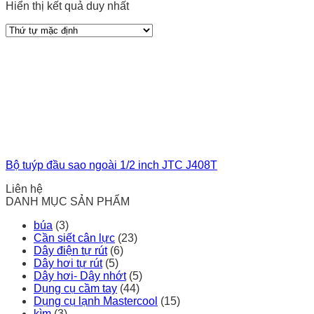
Hiển thị kết quả duy nhất
Bộ tuýp đầu sao ngoài 1/2 inch JTC J408T
Liên hệ
DANH MỤC SẢN PHẨM
búa
(3)
Cần siết cân lực
(23)
Dây điện tự rút
(6)
Dây hơi tự rút
(5)
Dây hơi- Dây nhớt
(5)
Dụng cụ cầm tay
(44)
Dụng cụ lạnh Mastercool
(15)
kìm
(3)