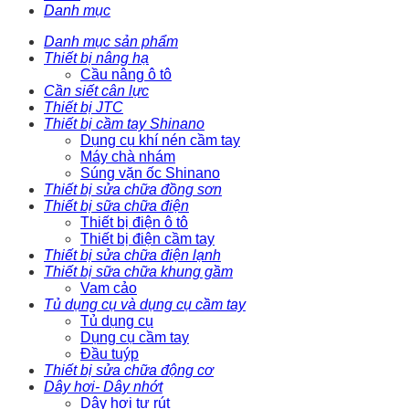
Danh mục
Danh mục sản phẩm
Thiết bị nâng hạ
Cầu nâng ô tô
Cần siết cân lực
Thiết bị JTC
Thiết bị cầm tay Shinano
Dụng cụ khí nén cầm tay
Máy chà nhám
Súng vặn ốc Shinano
Thiết bị sửa chữa đồng sơn
Thiết bị sữa chữa điện
Thiết bị điện ô tô
Thiết bị điện cầm tay
Thiết bị sửa chữa điện lạnh
Thiết bị sữa chữa khung gầm
Vam cảo
Tủ dụng cụ và dụng cụ cầm tay
Tủ dụng cụ
Dụng cụ cầm tay
Đầu tuýp
Thiết bị sửa chữa động cơ
Dây hơi- Dây nhớt
Dây hơi tự rút