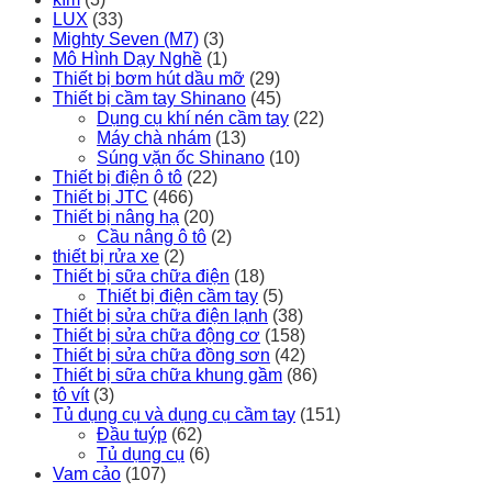
LUX
(33)
Mighty Seven (M7)
(3)
Mô Hình Dạy Nghề
(1)
Thiết bị bơm hút dầu mỡ
(29)
Thiết bị cầm tay Shinano
(45)
Dụng cụ khí nén cầm tay
(22)
Máy chà nhám
(13)
Súng vặn ốc Shinano
(10)
Thiết bị điện ô tô
(22)
Thiết bị JTC
(466)
Thiết bị nâng hạ
(20)
Cầu nâng ô tô
(2)
thiết bị rửa xe
(2)
Thiết bị sữa chữa điện
(18)
Thiết bị điện cầm tay
(5)
Thiết bị sửa chữa điện lạnh
(38)
Thiết bị sửa chữa động cơ
(158)
Thiết bị sửa chữa đồng sơn
(42)
Thiết bị sữa chữa khung gầm
(86)
tô vít
(3)
Tủ dụng cụ và dụng cụ cầm tay
(151)
Đầu tuýp
(62)
Tủ dụng cụ
(6)
Vam cảo
(107)