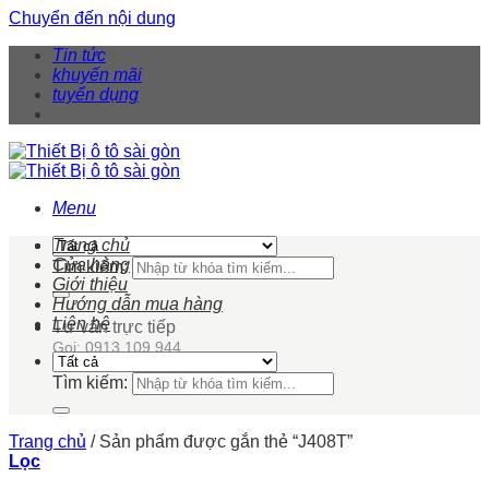
Chuyển đến nội dung
Tin tức
khuyến mãi
tuyển dụng
Menu
Trang chủ
Cửa hàng
Tìm kiếm:
Giới thiệu
Hướng dẫn mua hàng
Liên hệ
Tư vấn trực tiếp
Gọi: 0913 109 944
Tìm kiếm:
Trang chủ
/
Sản phẩm được gắn thẻ “J408T”
Lọc