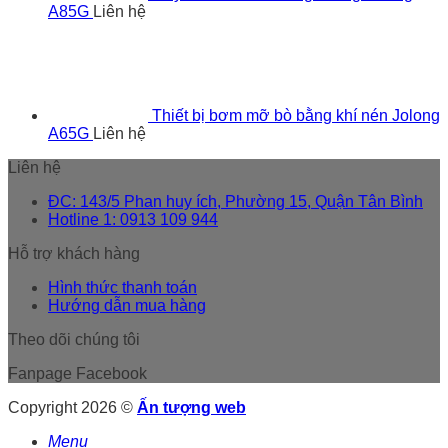
A85G
Liên hệ
Thiết bị bơm mỡ bò bằng khí nén Jolong
A65G
Liên hệ
Liên hệ
ĐC: 143/5 Phan huy ích, Phường 15, Quận Tân Bình
Hotline 1: 0913 109 944
Hỗ trợ khách hàng
Hình thức thanh toán
Hướng dẫn mua hàng
Theo dõi chúng tôi
Fanpage Facebook
Copyright 2026 ©
Ấn tượng web
Menu