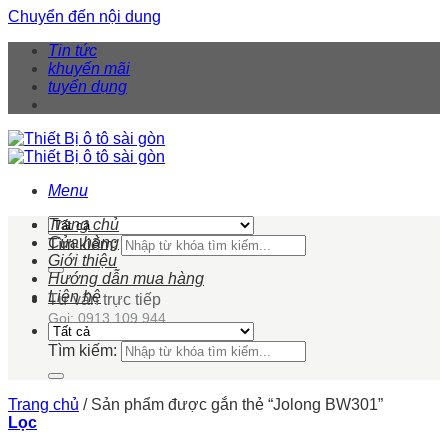
Chuyển đến nội dung
Tin tức
khuyến mãi
tuyển dụng
Menu
Trang chủ
Cửa hàng
Tìm kiếm:
Giới thiệu
Hướng dẫn mua hàng
Liên hệ
Tư vấn trực tiếp
Gọi: 0913 109 944
Tìm kiếm:
Trang chủ
/
Sản phẩm được gắn thẻ “Jolong BW301”
Lọc