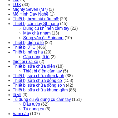
LUX
(33)
Mighty Seven (M7)
(3)
Mô Hình Dạy Nghề
(1)
Thiết bị bơm hút dầu mỡ
(29)
Thiết bị cầm tay Shinano
(45)
Dụng cụ khí nén cầm tay
(22)
Máy chà nhám
(13)
Súng vặn ốc Shinano
(10)
Thiết bị điện ô tô
(22)
Thiết bị JTC
(466)
Thiết bị nâng hạ
(20)
Cầu nâng ô tô
(2)
thiết bị rửa xe
(2)
Thiết bị sữa chữa điện
(18)
Thiết bị điện cầm tay
(5)
Thiết bị sửa chữa điện lạnh
(38)
Thiết bị sửa chữa động cơ
(158)
Thiết bị sửa chữa đồng sơn
(42)
Thiết bị sữa chữa khung gầm
(86)
tô vít
(3)
Tủ dụng cụ và dụng cụ cầm tay
(151)
Đầu tuýp
(62)
Tủ dụng cụ
(6)
Vam cảo
(107)