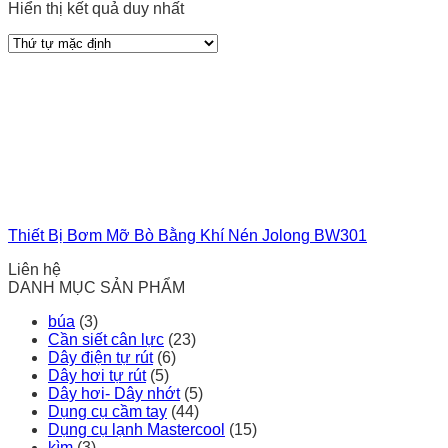
Hiển thị kết quả duy nhất
Thiết Bị Bơm Mỡ Bò Bằng Khí Nén Jolong BW301
Liên hệ
DANH MỤC SẢN PHẨM
búa
(3)
Cần siết cân lực
(23)
Dây điện tự rút
(6)
Dây hơi tự rút
(5)
Dây hơi- Dây nhớt
(5)
Dụng cụ cầm tay
(44)
Dụng cụ lạnh Mastercool
(15)
kìm
(3)