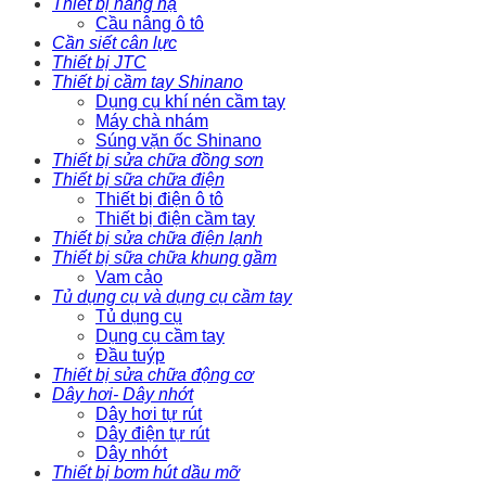
Thiết bị nâng hạ
Cầu nâng ô tô
Cần siết cân lực
Thiết bị JTC
Thiết bị cầm tay Shinano
Dụng cụ khí nén cầm tay
Máy chà nhám
Súng vặn ốc Shinano
Thiết bị sửa chữa đồng sơn
Thiết bị sữa chữa điện
Thiết bị điện ô tô
Thiết bị điện cầm tay
Thiết bị sửa chữa điện lạnh
Thiết bị sữa chữa khung gầm
Vam cảo
Tủ dụng cụ và dụng cụ cầm tay
Tủ dụng cụ
Dụng cụ cầm tay
Đầu tuýp
Thiết bị sửa chữa động cơ
Dây hơi- Dây nhớt
Dây hơi tự rút
Dây điện tự rút
Dây nhớt
Thiết bị bơm hút dầu mỡ