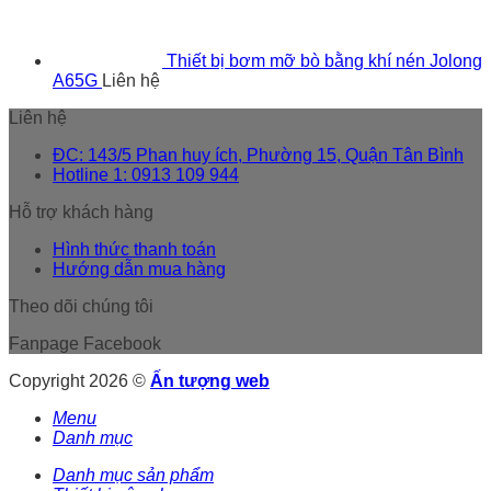
Thiết bị bơm mỡ bò bằng khí nén Jolong
A65G
Liên hệ
Liên hệ
ĐC: 143/5 Phan huy ích, Phường 15, Quận Tân Bình
Hotline 1: 0913 109 944
Hỗ trợ khách hàng
Hình thức thanh toán
Hướng dẫn mua hàng
Theo dõi chúng tôi
Fanpage Facebook
Copyright 2026 ©
Ấn tượng web
Menu
Danh mục
Danh mục sản phẩm