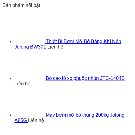
Sản phẩm nổi bật
Thiết Bị Bơm Mỡ Bò Bằng Khí Nén
Jolong BW301
Liên hệ
Bộ cảo lò xo phuộc nhún JTC-1404S
Liên hệ
Máy bơm mỡ bò thùng 200kg Jolong
A85G
Liên hệ