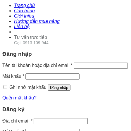
Trang chủ
Cửa hàng
Giới thiệu
Hướng dẫn mua hàng
Liên hệ
Tư vấn trực tiếp
Gọi: 0913 109 944
Đăng nhập
Tên tài khoản hoặc địa chỉ email
*
Mật khẩu
*
Ghi nhớ mật khẩu
Đăng nhập
Quên mật khẩu?
Đăng ký
Địa chỉ email
*