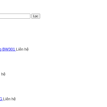
Lọc
ng BW301
Liên hệ
n hệ
5G
Liên hệ