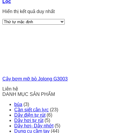
Lọc
Hiển thị kết quả duy nhất
Cây bơm mỡ bò Jolong G3003
Liên hệ
DANH MỤC SẢN PHẨM
búa
(3)
Cần siết cân lực
(23)
Dây điện tự rút
(6)
Dây hơi tự rút
(5)
Dây hơi- Dây nhớt
(5)
Dụng cụ cầm tay
(44)