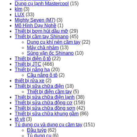
Dụng cụ lạnh Mastercool
(15)
kìm
(3)
LUX
(33)
Mighty Seven (M7)
(3)
Mô Hình Dạy Nghề
(1)
Thiết bị bơm hút dầu mỡ
(29)
Thiết bị cầm tay Shinano
(45)
Dụng cụ khí nén cầm tay
(22)
Máy chà nhám
(13)
Súng vặn ốc Shinano
(10)
Thiết bị điện ô tô
(22)
Thiết bị JTC
(466)
Thiết bị nâng hạ
(20)
Cầu nâng ô tô
(2)
thiết bị rửa xe
(2)
Thiết bị sữa chữa điện
(18)
Thiết bị điện cầm tay
(5)
Thiết bị sửa chữa điện lạnh
(38)
Thiết bị sửa chữa động cơ
(158)
Thiết bị sửa chữa đồng sơn
(42)
Thiết bị sữa chữa khung gầm
(86)
tô vít
(3)
Tủ dụng cụ và dụng cụ cầm tay
(151)
Đầu tuýp
(62)
Tủ dụng cụ
(6)