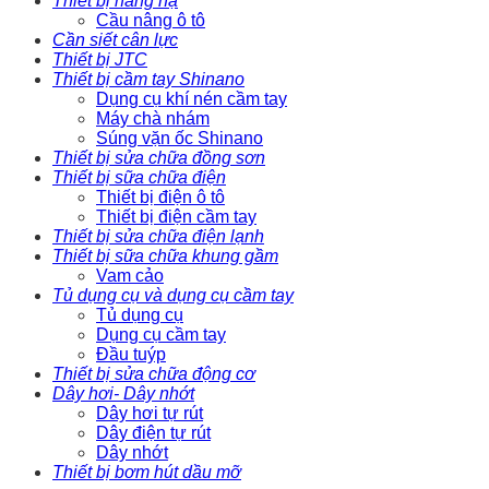
Thiết bị nâng hạ
Cầu nâng ô tô
Cần siết cân lực
Thiết bị JTC
Thiết bị cầm tay Shinano
Dụng cụ khí nén cầm tay
Máy chà nhám
Súng vặn ốc Shinano
Thiết bị sửa chữa đồng sơn
Thiết bị sữa chữa điện
Thiết bị điện ô tô
Thiết bị điện cầm tay
Thiết bị sửa chữa điện lạnh
Thiết bị sữa chữa khung gầm
Vam cảo
Tủ dụng cụ và dụng cụ cầm tay
Tủ dụng cụ
Dụng cụ cầm tay
Đầu tuýp
Thiết bị sửa chữa động cơ
Dây hơi- Dây nhớt
Dây hơi tự rút
Dây điện tự rút
Dây nhớt
Thiết bị bơm hút dầu mỡ