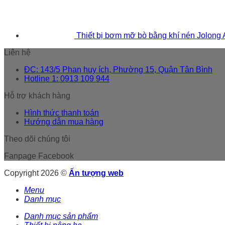
Thiết bị bơm mỡ bò bằng khí nén Jolong
Liên hệ
ĐC: 143/5 Phan huy ích, Phường 15, Quận Tân Bình
Hotline 1: 0913 109 944
Hỗ trợ khách hàng
Hình thức thanh toán
Hướng dẫn mua hàng
Theo dõi chúng tôi
Fanpage Facebook
Copyright 2026 ©
Ấn tượng web
Menu
Danh mục
Danh mục sản phẩm