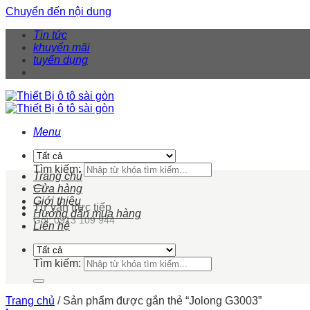
Chuyển đến nội dung
Tin tức
khuyến mãi
tuyển dụng
Menu
Tìm kiếm:
Trang chủ
Cửa hàng
Giới thiệu
Tư vấn trực tiếp
Hướng dẫn mua hàng
Gọi: 0913 109 944
Liên hệ
Tìm kiếm:
Trang chủ
/
Sản phẩm được gắn thẻ “Jolong G3003”