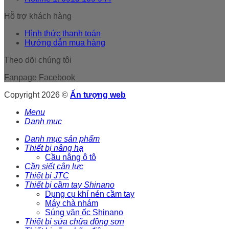
Hỗ trợ khách hàng
Hình thức thanh toán
Hướng dẫn mua hàng
Theo dõi chúng tôi
Fanpage Facebook
Copyright 2026 ©
Ấn tượng web
Menu
Danh mục
Danh mục sản phẩm
Thiết bị nâng hạ
Cầu nâng ô tô
Cần siết cân lực
Thiết bị JTC
Thiết bị cầm tay Shinano
Dụng cụ khí nén cầm tay
Máy chà nhám
Súng vặn ốc Shinano
Thiết bị sửa chữa đồng sơn