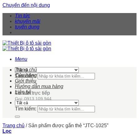
Chuyển đến nội dung
Tin tức
khuyến mãi
tuyển dụng
Menu
Trang chủ
Cửa hàng
Tìm kiếm:
Giới thiệu
Hướng dẫn mua hàng
Liên hệ
Tư vấn trực tiếp
Gọi: 0913 109 944
Tìm kiếm:
Trang chủ
/
Sản phẩm được gắn thẻ “JTC-1025”
Lọc