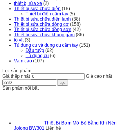
thiết bị rửa xe
(2)
Thiết bị sữa chữa điện
(18)
Thiết bị điện cầm tay
(5)
Thiết bị sửa chữa điện lạnh
(38)
Thiết bị sửa chữa động cơ
(158)
Thiết bị sửa chữa đồng sơn
(42)
Thiết bị sữa chữa khung gầm
(86)
tô vít
(3)
Tủ dụng cụ và dụng cụ cầm tay
(151)
Đầu tuýp
(62)
Tủ dụng cụ
(6)
Vam cảo
(107)
Lọc sản phẩm
Giá thấp nhất
Giá cao nhất
Lọc
Sản phẩm nổi bật
Thiết Bị Bơm Mỡ Bò Bằng Khí Nén
Jolong BW301
Liên hệ