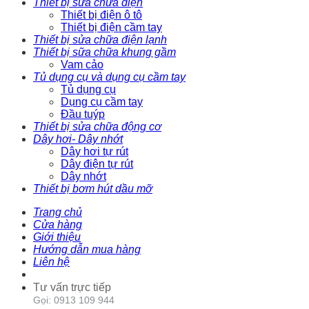
Thiết bị sữa chữa điện
Thiết bị điện ô tô
Thiết bị điện cầm tay
Thiết bị sửa chữa điện lạnh
Thiết bị sữa chữa khung gầm
Vam cảo
Tủ dụng cụ và dụng cụ cầm tay
Tủ dụng cụ
Dụng cụ cầm tay
Đầu tuýp
Thiết bị sửa chữa động cơ
Dây hơi- Dây nhớt
Dây hơi tự rút
Dây điện tự rút
Dây nhớt
Thiết bị bơm hút dầu mỡ
Trang chủ
Cửa hàng
Giới thiệu
Hướng dẫn mua hàng
Liên hệ
Tư vấn trực tiếp
Gọi: 0913 109 944