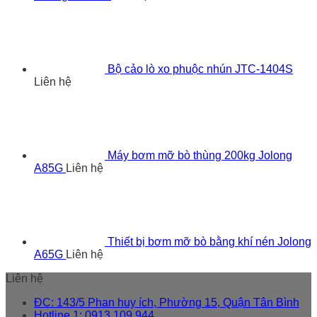
Bộ cảo lò xo phuộc nhún JTC-1404S
Liên hệ
Máy bơm mỡ bò thùng 200kg Jolong
A85G
Liên hệ
Thiết bị bơm mỡ bò bằng khí nén Jolong
A65G
Liên hệ
Liên hệ
ĐC: 143/5 Phan huy ích, Phường 15, Quận Tân Bình
Hotline 1: 0913 109 944