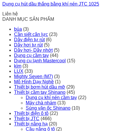
Dụng cụ hút dầu thắng bằng khí nén JTC 1025
Liên hệ
DANH MỤC SẢN PHẨM
búa
(3)
Cần siết cân lực
(23)
Dây điện tự rút
(6)
Dây hơi tự rút
(5)
Dây hơi- Dây nhớt
(5)
Dụng cụ cầm tay
(44)
Dụng cụ lạnh Mastercool
(15)
kìm
(3)
LUX
(33)
Mighty Seven (M7)
(3)
Mô Hình Dạy Nghề
(1)
Thiết bị bơm hút dầu mỡ
(29)
Thiết bị cầm tay Shinano
(45)
Dụng cụ khí nén cầm tay
(22)
Máy chà nhám
(13)
Súng vặn ốc Shinano
(10)
Thiết bị điện ô tô
(22)
Thiết bị JTC
(466)
Thiết bị nâng hạ
(20)
Cầu nâng ô tô
(2)