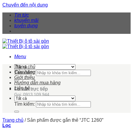
Chuyển đến nội dung
Tin tức
khuyến mãi
tuyển dụng
Menu
Trang chủ
Cửa hàng
Tìm kiếm:
Giới thiệu
Hướng dẫn mua hàng
Liên hệ
Tư vấn trực tiếp
Gọi: 0913 109 944
Tìm kiếm:
Trang chủ
/
Sản phẩm được gắn thẻ “JTC 1260”
Lọc