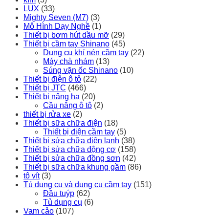
LUX
(33)
Mighty Seven (M7)
(3)
Mô Hình Dạy Nghề
(1)
Thiết bị bơm hút dầu mỡ
(29)
Thiết bị cầm tay Shinano
(45)
Dụng cụ khí nén cầm tay
(22)
Máy chà nhám
(13)
Súng vặn ốc Shinano
(10)
Thiết bị điện ô tô
(22)
Thiết bị JTC
(466)
Thiết bị nâng hạ
(20)
Cầu nâng ô tô
(2)
thiết bị rửa xe
(2)
Thiết bị sữa chữa điện
(18)
Thiết bị điện cầm tay
(5)
Thiết bị sửa chữa điện lạnh
(38)
Thiết bị sửa chữa động cơ
(158)
Thiết bị sửa chữa đồng sơn
(42)
Thiết bị sữa chữa khung gầm
(86)
tô vít
(3)
Tủ dụng cụ và dụng cụ cầm tay
(151)
Đầu tuýp
(62)
Tủ dụng cụ
(6)
Vam cảo
(107)