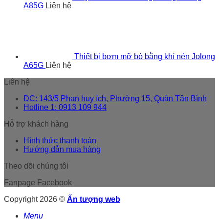
A85G
Liên hệ
Thiết bị bơm mỡ bò bằng khí nén Jolong
A65G
Liên hệ
Liên hệ
ĐC: 143/5 Phan huy ích, Phường 15, Quận Tân Bình
Hotline 1: 0913 109 944
Hỗ trợ khách hàng
Hình thức thanh toán
Hướng dẫn mua hàng
Theo dõi chúng tôi
Fanpage Facebook
Copyright 2026 ©
Ấn tượng web
Menu