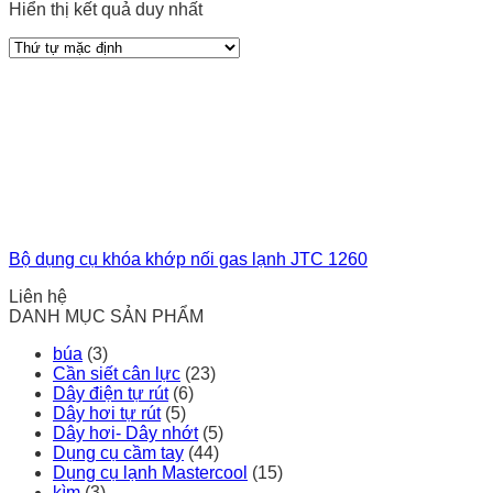
Hiển thị kết quả duy nhất
Bộ dụng cụ khóa khớp nối gas lạnh JTC 1260
Liên hệ
DANH MỤC SẢN PHẨM
búa
(3)
Cần siết cân lực
(23)
Dây điện tự rút
(6)
Dây hơi tự rút
(5)
Dây hơi- Dây nhớt
(5)
Dụng cụ cầm tay
(44)
Dụng cụ lạnh Mastercool
(15)
kìm
(3)