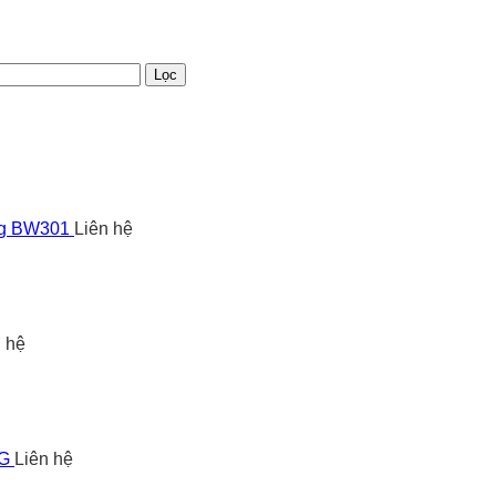
Lọc
ng BW301
Liên hệ
n hệ
5G
Liên hệ