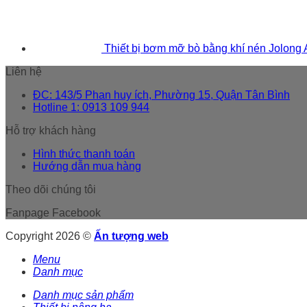
Thiết bị bơm mỡ bò bằng khí nén Jolong
Liên hệ
ĐC: 143/5 Phan huy ích, Phường 15, Quận Tân Bình
Hotline 1: 0913 109 944
Hỗ trợ khách hàng
Hình thức thanh toán
Hướng dẫn mua hàng
Theo dõi chúng tôi
Fanpage Facebook
Copyright 2026 ©
Ấn tượng web
Menu
Danh mục
Danh mục sản phẩm