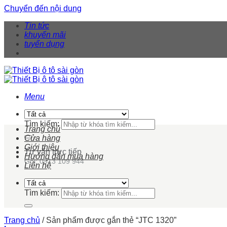
Chuyển đến nội dung
Tin tức
khuyến mãi
tuyển dụng
Menu
Tìm kiếm:
Trang chủ
Cửa hàng
Giới thiệu
Tư vấn trực tiếp
Hướng dẫn mua hàng
Gọi: 0913 109 944
Liên hệ
Tìm kiếm:
Trang chủ
/
Sản phẩm được gắn thẻ “JTC 1320”