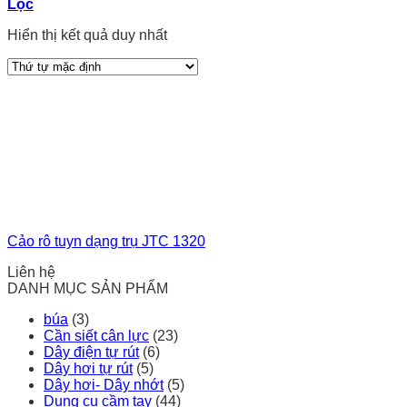
Lọc
Hiển thị kết quả duy nhất
Cảo rô tuyn dạng trụ JTC 1320
Liên hệ
DANH MỤC SẢN PHẨM
búa
(3)
Cần siết cân lực
(23)
Dây điện tự rút
(6)
Dây hơi tự rút
(5)
Dây hơi- Dây nhớt
(5)
Dụng cụ cầm tay
(44)