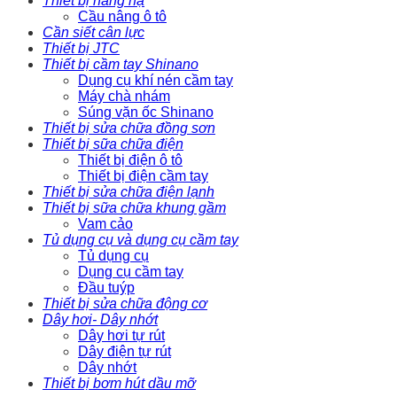
Thiết bị nâng hạ
Cầu nâng ô tô
Cần siết cân lực
Thiết bị JTC
Thiết bị cầm tay Shinano
Dụng cụ khí nén cầm tay
Máy chà nhám
Súng vặn ốc Shinano
Thiết bị sửa chữa đồng sơn
Thiết bị sữa chữa điện
Thiết bị điện ô tô
Thiết bị điện cầm tay
Thiết bị sửa chữa điện lạnh
Thiết bị sữa chữa khung gầm
Vam cảo
Tủ dụng cụ và dụng cụ cầm tay
Tủ dụng cụ
Dụng cụ cầm tay
Đầu tuýp
Thiết bị sửa chữa động cơ
Dây hơi- Dây nhớt
Dây hơi tự rút
Dây điện tự rút
Dây nhớt
Thiết bị bơm hút dầu mỡ