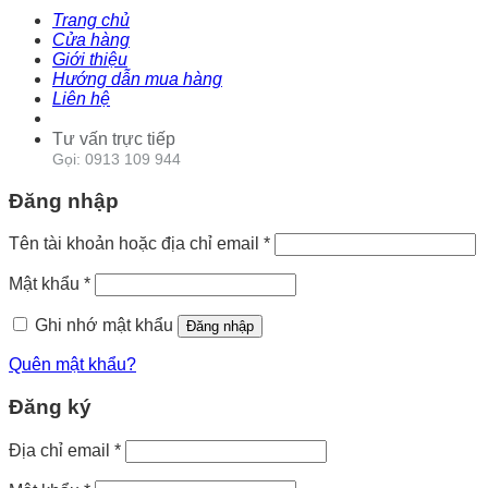
Trang chủ
Cửa hàng
Giới thiệu
Hướng dẫn mua hàng
Liên hệ
Tư vấn trực tiếp
Gọi: 0913 109 944
Đăng nhập
Tên tài khoản hoặc địa chỉ email
*
Mật khẩu
*
Ghi nhớ mật khẩu
Đăng nhập
Quên mật khẩu?
Đăng ký
Địa chỉ email
*