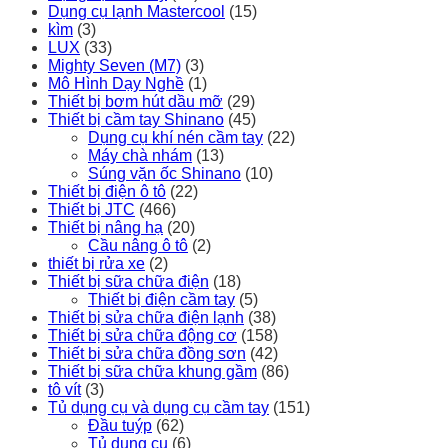
Dụng cụ lạnh Mastercool
(15)
kìm
(3)
LUX
(33)
Mighty Seven (M7)
(3)
Mô Hình Dạy Nghề
(1)
Thiết bị bơm hút dầu mỡ
(29)
Thiết bị cầm tay Shinano
(45)
Dụng cụ khí nén cầm tay
(22)
Máy chà nhám
(13)
Súng vặn ốc Shinano
(10)
Thiết bị điện ô tô
(22)
Thiết bị JTC
(466)
Thiết bị nâng hạ
(20)
Cầu nâng ô tô
(2)
thiết bị rửa xe
(2)
Thiết bị sữa chữa điện
(18)
Thiết bị điện cầm tay
(5)
Thiết bị sửa chữa điện lạnh
(38)
Thiết bị sửa chữa động cơ
(158)
Thiết bị sửa chữa đồng sơn
(42)
Thiết bị sữa chữa khung gầm
(86)
tô vít
(3)
Tủ dụng cụ và dụng cụ cầm tay
(151)
Đầu tuýp
(62)
Tủ dụng cụ
(6)