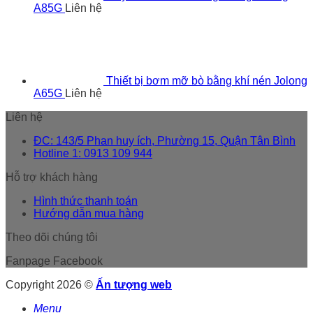
A85G
Liên hệ
Thiết bị bơm mỡ bò bằng khí nén Jolong
A65G
Liên hệ
Liên hệ
ĐC: 143/5 Phan huy ích, Phường 15, Quận Tân Bình
Hotline 1: 0913 109 944
Hỗ trợ khách hàng
Hình thức thanh toán
Hướng dẫn mua hàng
Theo dõi chúng tôi
Fanpage Facebook
Copyright 2026 ©
Ấn tượng web
Menu