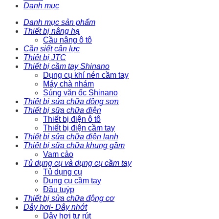
Danh mục
Danh mục sản phẩm
Thiết bị nâng hạ
Cầu nâng ô tô
Cần siết cân lực
Thiết bị JTC
Thiết bị cầm tay Shinano
Dụng cụ khí nén cầm tay
Máy chà nhám
Súng vặn ốc Shinano
Thiết bị sửa chữa đồng sơn
Thiết bị sữa chữa điện
Thiết bị điện ô tô
Thiết bị điện cầm tay
Thiết bị sửa chữa điện lạnh
Thiết bị sữa chữa khung gầm
Vam cảo
Tủ dụng cụ và dụng cụ cầm tay
Tủ dụng cụ
Dụng cụ cầm tay
Đầu tuýp
Thiết bị sửa chữa động cơ
Dây hơi- Dây nhớt
Dây hơi tự rút