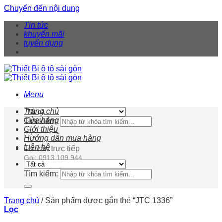
Chuyển đến nội dung
Tin tức
khuyến mãi
tuyển dụng
Menu
Trang chủ
Cửa hàng
Tìm kiếm:
Giới thiệu
Hướng dẫn mua hàng
Liên hệ
Tư vấn trực tiếp
Gọi: 0913 109 944
Tìm kiếm:
Trang chủ
/
Sản phẩm được gắn thẻ “JTC 1336”
Lọc