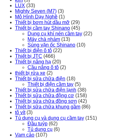
LUX
(33)
Mighty Seven (M7)
(3)
Mô Hình Dạy Nghề
(1)
Thiết bị bơm hút dầu mỡ
(29)
Thiết bị cầm tay Shinano
(45)
Dụng cụ khí nén cầm tay
(22)
Máy chà nhám
(13)
Súng vặn ốc Shinano
(10)
Thiết bị điện ô tô
(22)
Thiết bị JTC
(466)
Thiết bị nâng hạ
(20)
Cầu nâng ô tô
(2)
thiết bị rửa xe
(2)
Thiết bị sữa chữa điện
(18)
Thiết bị điện cầm tay
(5)
Thiết bị sửa chữa điện lạnh
(38)
Thiết bị sửa chữa động cơ
(158)
Thiết bị sửa chữa đồng sơn
(42)
Thiết bị sữa chữa khung gầm
(86)
tô vít
(3)
Tủ dụng cụ và dụng cụ cầm tay
(151)
Đầu tuýp
(62)
Tủ dụng cụ
(6)
Vam cảo
(107)