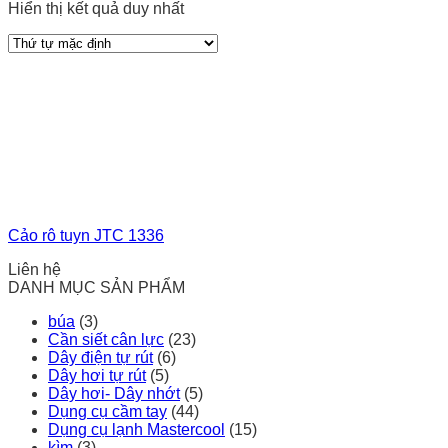
Hiển thị kết quả duy nhất
Cảo rô tuyn JTC 1336
Liên hệ
DANH MỤC SẢN PHẨM
búa
(3)
Cần siết cân lực
(23)
Dây điện tự rút
(6)
Dây hơi tự rút
(5)
Dây hơi- Dây nhớt
(5)
Dụng cụ cầm tay
(44)
Dụng cụ lạnh Mastercool
(15)
kìm
(3)