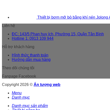
Thiết bị bơm mỡ bò bằng khí nén Jolong
Liên hệ
ĐC: 143/5 Phan huy ích, Phường 15, Quận Tân Bình
Hotline 1: 0913 109 944
Hỗ trợ khách hàng
Hình thức thanh toán
Hướng dẫn mua hàng
Theo dõi chúng tôi
Fanpage Facebook
Copyright 2026 ©
Ấn tượng web
Menu
Danh mục
Danh mục sản phẩm