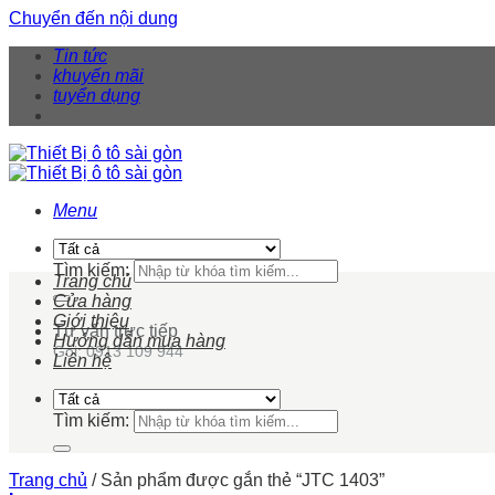
Chuyển đến nội dung
Tin tức
khuyến mãi
tuyển dụng
Menu
Tìm kiếm:
Trang chủ
Cửa hàng
Giới thiệu
Tư vấn trực tiếp
Hướng dẫn mua hàng
Gọi: 0913 109 944
Liên hệ
Tìm kiếm:
Trang chủ
/
Sản phẩm được gắn thẻ “JTC 1403”