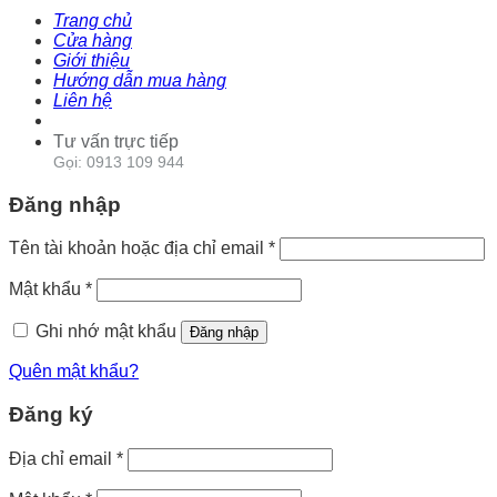
Trang chủ
Cửa hàng
Giới thiệu
Hướng dẫn mua hàng
Liên hệ
Tư vấn trực tiếp
Gọi: 0913 109 944
Đăng nhập
Tên tài khoản hoặc địa chỉ email
*
Mật khẩu
*
Ghi nhớ mật khẩu
Đăng nhập
Quên mật khẩu?
Đăng ký
Địa chỉ email
*