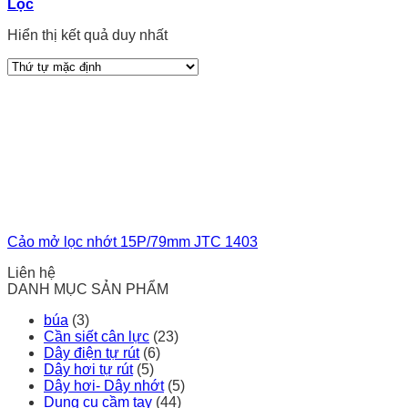
Lọc
Hiển thị kết quả duy nhất
Cảo mở lọc nhớt 15P/79mm JTC 1403
Liên hệ
DANH MỤC SẢN PHẨM
búa
(3)
Cần siết cân lực
(23)
Dây điện tự rút
(6)
Dây hơi tự rút
(5)
Dây hơi- Dây nhớt
(5)
Dụng cụ cầm tay
(44)