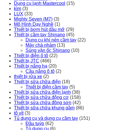
Dụng cụ lạnh Mastercool
(15)
kìm
(3)
LUX
(33)
Mighty Seven (M7)
(3)
Mô Hình Dạy Nghề
(1)
Thiết bị bơm hút dầu mỡ
(29)
Thiết bị cầm tay Shinano
(45)
Dụng cụ khí nén cầm tay
(22)
Máy chà nhám
(13)
Súng vặn ốc Shinano
(10)
Thiết bị điện ô tô
(22)
Thiết bị JTC
(466)
Thiết bị nâng hạ
(20)
Cầu nâng ô tô
(2)
thiết bị rửa xe
(2)
Thiết bị sữa chữa điện
(18)
Thiết bị điện cầm tay
(5)
Thiết bị sửa chữa điện lạnh
(38)
Thiết bị sửa chữa động cơ
(158)
Thiết bị sửa chữa đồng sơn
(42)
Thiết bị sữa chữa khung gầm
(86)
tô vít
(3)
Tủ dụng cụ và dụng cụ cầm tay
(151)
Đầu tuýp
(62)
Tủ dụng cụ
(6)