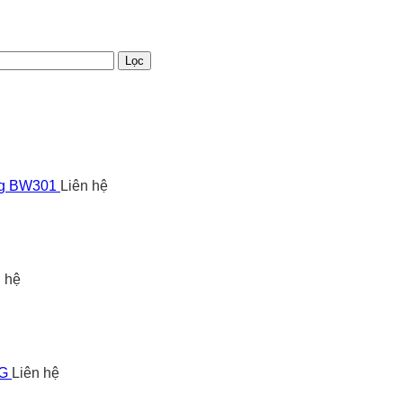
Lọc
ng BW301
Liên hệ
n hệ
5G
Liên hệ