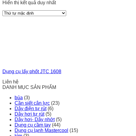
Hiển thị kết quả duy nhất
Dụng cụ lấy phốt JTC 1608
Liên hệ
DANH MỤC SẢN PHẨM
búa
(3)
Cần siết cân lực
(23)
Dây điện tự rút
(6)
Dây hơi tự rút
(5)
Dây hơi- Dây nhớt
(5)
Dụng cụ cầm tay
(44)
Dụng cụ lạnh Mastercool
(15)
kìm
(3)