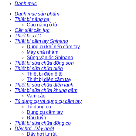
Danh mục
Danh mục sản phẩm
Thiết bị nâng hạ
Cầu nâng ô tô
Cần siết cân lực
Thiết bị JTC
Thiết bị cầm tay Shinano
Dụng cụ khí nén cầm tay
Máy chà nhám
Súng vặn ốc Shinano
Thiết bị sửa chữa đồng sơn
Thiết bị sữa chữa điện
Thiết bị điện ô tô
Thiết bị điện cầm tay
Thiết bị sửa chữa điện lạnh
Thiết bị sữa chữa khung gầm
Vam cảo
Tủ dụng cụ và dụng cụ cầm tay
Tủ dụng cụ
Dụng cụ cầm tay
Đầu tuýp
Thiết bị sửa chữa động cơ
Dây hơi- Dây nhớt
Dây hơi tự rút