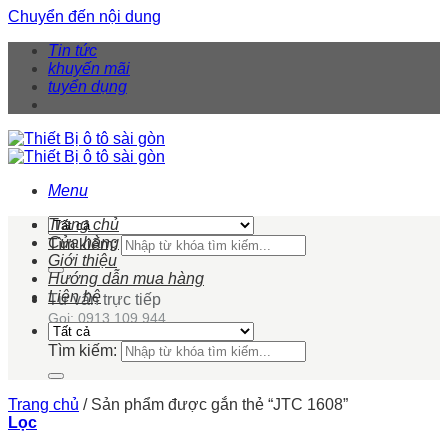
Chuyển đến nội dung
Tin tức
khuyến mãi
tuyển dụng
Menu
Trang chủ
Cửa hàng
Tìm kiếm:
Giới thiệu
Hướng dẫn mua hàng
Liên hệ
Tư vấn trực tiếp
Gọi: 0913 109 944
Tìm kiếm:
Trang chủ
/
Sản phẩm được gắn thẻ “JTC 1608”
Lọc