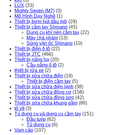
LUX
(33)
Mighty Seven (M7)
(3)
Mô Hình Dạy Nghề
(1)
Thiết bị bơm hút dầu mỡ
(29)
Thiết bị cầm tay Shinano
(45)
Dụng cụ khí nén cầm tay
(22)
Máy chà nhám
(13)
Súng vặn ốc Shinano
(10)
Thiết bị điện ô tô
(22)
Thiết bị JTC
(466)
Thiết bị nâng hạ
(20)
Cầu nâng ô tô
(2)
thiết bị rửa xe
(2)
Thiết bị sữa chữa điện
(18)
Thiết bị điện cầm tay
(5)
Thiết bị sửa chữa điện lạnh
(38)
Thiết bị sửa chữa động cơ
(158)
Thiết bị sửa chữa đồng sơn
(42)
Thiết bị sữa chữa khung gầm
(86)
tô vít
(3)
Tủ dụng cụ và dụng cụ cầm tay
(151)
Đầu tuýp
(62)
Tủ dụng cụ
(6)
Vam cảo
(107)