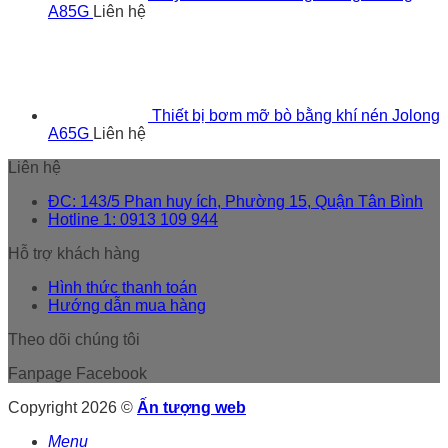
A85G
Liên hệ
Thiết bị bơm mỡ bò bằng khí nén Jolong
A65G
Liên hệ
Liên hệ
ĐC: 143/5 Phan huy ích, Phường 15, Quận Tân Bình
Hotline 1: 0913 109 944
Hỗ trợ khách hàng
Hình thức thanh toán
Hướng dẫn mua hàng
Theo dõi chúng tôi
Fanpage Facebook
Copyright 2026 ©
Ấn tượng web
Menu