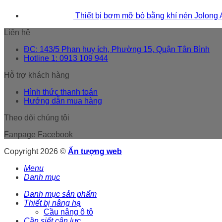
Thiết bị bơm mỡ bò bằng khí nén Jolong
Liên hệ
ĐC: 143/5 Phan huy ích, Phường 15, Quận Tân Bình
Hotline 1: 0913 109 944
Hỗ trợ khách hàng
Hình thức thanh toán
Hướng dẫn mua hàng
Theo dõi chúng tôi
Fanpage Facebook
Copyright 2026 ©
Ấn tượng web
Menu
Danh mục
Danh mục sản phẩm
Thiết bị nâng hạ
Cầu nâng ô tô
Cần siết cân lực