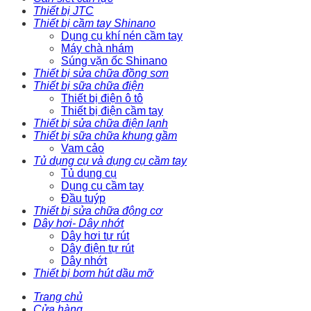
Thiết bị JTC
Thiết bị cầm tay Shinano
Dụng cụ khí nén cầm tay
Máy chà nhám
Súng vặn ốc Shinano
Thiết bị sửa chữa đồng sơn
Thiết bị sữa chữa điện
Thiết bị điện ô tô
Thiết bị điện cầm tay
Thiết bị sửa chữa điện lạnh
Thiết bị sữa chữa khung gầm
Vam cảo
Tủ dụng cụ và dụng cụ cầm tay
Tủ dụng cụ
Dụng cụ cầm tay
Đầu tuýp
Thiết bị sửa chữa động cơ
Dây hơi- Dây nhớt
Dây hơi tự rút
Dây điện tự rút
Dây nhớt
Thiết bị bơm hút dầu mỡ
Trang chủ
Cửa hàng