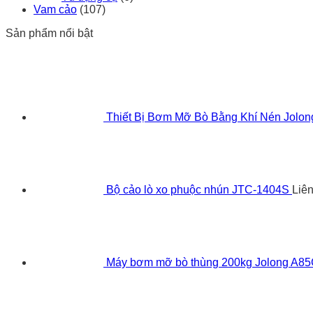
Vam cảo
(107)
Sản phẩm nổi bật
Thiết Bị Bơm Mỡ Bò Bằng Khí Nén Jolo
Bộ cảo lò xo phuộc nhún JTC-1404S
Liê
Máy bơm mỡ bò thùng 200kg Jolong A8