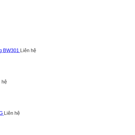
ng BW301
Liên hệ
n hệ
5G
Liên hệ