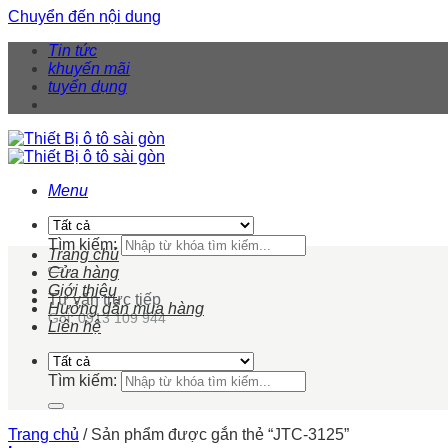
Chuyển đến nội dung
Tin tức
khuyến mãi
tuyển dụng
Menu
Tìm kiếm:
Trang chủ
Cửa hàng
Giới thiệu
Tư vấn trực tiếp
Hướng dẫn mua hàng
Gọi: 0913 109 944
Liên hệ
Tìm kiếm:
Trang chủ
/
Sản phẩm được gắn thẻ “JTC-3125”