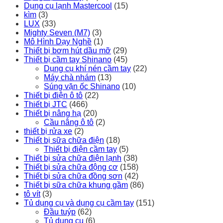
Dụng cụ lạnh Mastercool
(15)
kìm
(3)
LUX
(33)
Mighty Seven (M7)
(3)
Mô Hình Dạy Nghề
(1)
Thiết bị bơm hút dầu mỡ
(29)
Thiết bị cầm tay Shinano
(45)
Dụng cụ khí nén cầm tay
(22)
Máy chà nhám
(13)
Súng vặn ốc Shinano
(10)
Thiết bị điện ô tô
(22)
Thiết bị JTC
(466)
Thiết bị nâng hạ
(20)
Cầu nâng ô tô
(2)
thiết bị rửa xe
(2)
Thiết bị sữa chữa điện
(18)
Thiết bị điện cầm tay
(5)
Thiết bị sửa chữa điện lạnh
(38)
Thiết bị sửa chữa động cơ
(158)
Thiết bị sửa chữa đồng sơn
(42)
Thiết bị sữa chữa khung gầm
(86)
tô vít
(3)
Tủ dụng cụ và dụng cụ cầm tay
(151)
Đầu tuýp
(62)
Tủ dụng cụ
(6)