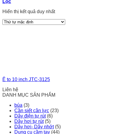
Lọc
Hiển thị kết quả duy nhất
Ê to 10 inch JTC-3125
Liên hệ
DANH MỤC SẢN PHẨM
búa
(3)
Cần siết cân lực
(23)
Dây điện tự rút
(6)
Dây hơi tự rút
(5)
Dây hơi- Dây nhớt
(5)
Dụng cụ cầm tay
(44)