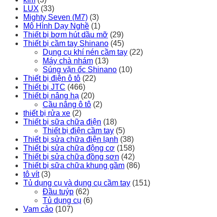
LUX
(33)
Mighty Seven (M7)
(3)
Mô Hình Dạy Nghề
(1)
Thiết bị bơm hút dầu mỡ
(29)
Thiết bị cầm tay Shinano
(45)
Dụng cụ khí nén cầm tay
(22)
Máy chà nhám
(13)
Súng vặn ốc Shinano
(10)
Thiết bị điện ô tô
(22)
Thiết bị JTC
(466)
Thiết bị nâng hạ
(20)
Cầu nâng ô tô
(2)
thiết bị rửa xe
(2)
Thiết bị sữa chữa điện
(18)
Thiết bị điện cầm tay
(5)
Thiết bị sửa chữa điện lạnh
(38)
Thiết bị sửa chữa động cơ
(158)
Thiết bị sửa chữa đồng sơn
(42)
Thiết bị sữa chữa khung gầm
(86)
tô vít
(3)
Tủ dụng cụ và dụng cụ cầm tay
(151)
Đầu tuýp
(62)
Tủ dụng cụ
(6)
Vam cảo
(107)