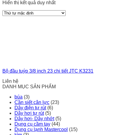
Hiển thị kết quả duy nhất
Bộ đầu tuýp 3/8 inch 23 chi tiết JTC K3231
Liên hệ
DANH MỤC SẢN PHẨM
búa
(3)
Cần siết cân lực
(23)
Dây điện tự rút
(6)
Dây hơi tự rút
(5)
Dây hơi- Dây nhớt
(5)
Dụng cụ cầm tay
(44)
Dụng cụ lạnh Mastercool
(15)
kìm
(3)