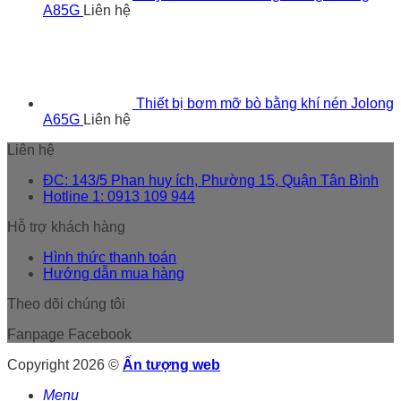
A85G
Liên hệ
Thiết bị bơm mỡ bò bằng khí nén Jolong
A65G
Liên hệ
Liên hệ
ĐC: 143/5 Phan huy ích, Phường 15, Quận Tân Bình
Hotline 1: 0913 109 944
Hỗ trợ khách hàng
Hình thức thanh toán
Hướng dẫn mua hàng
Theo dõi chúng tôi
Fanpage Facebook
Copyright 2026 ©
Ấn tượng web
Menu