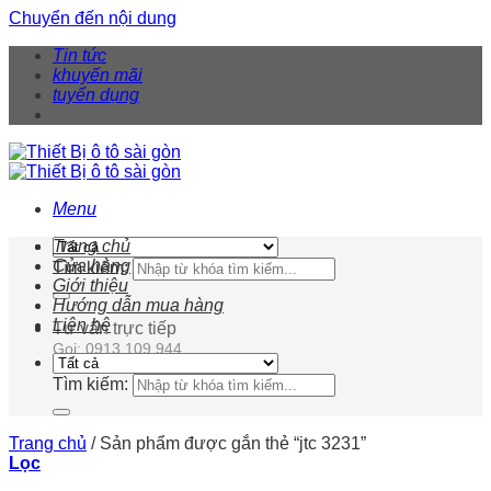
Chuyển đến nội dung
Tin tức
khuyến mãi
tuyển dụng
Menu
Trang chủ
Cửa hàng
Tìm kiếm:
Giới thiệu
Hướng dẫn mua hàng
Liên hệ
Tư vấn trực tiếp
Gọi: 0913 109 944
Tìm kiếm:
Trang chủ
/
Sản phẩm được gắn thẻ “jtc 3231”
Lọc