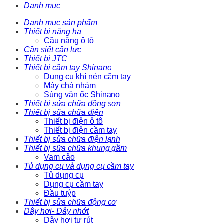
Danh mục
Danh mục sản phẩm
Thiết bị nâng hạ
Cầu nâng ô tô
Cần siết cân lực
Thiết bị JTC
Thiết bị cầm tay Shinano
Dụng cụ khí nén cầm tay
Máy chà nhám
Súng vặn ốc Shinano
Thiết bị sửa chữa đồng sơn
Thiết bị sữa chữa điện
Thiết bị điện ô tô
Thiết bị điện cầm tay
Thiết bị sửa chữa điện lạnh
Thiết bị sữa chữa khung gầm
Vam cảo
Tủ dụng cụ và dụng cụ cầm tay
Tủ dụng cụ
Dụng cụ cầm tay
Đầu tuýp
Thiết bị sửa chữa động cơ
Dây hơi- Dây nhớt
Dây hơi tự rút