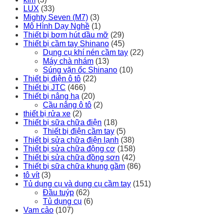
LUX
(33)
Mighty Seven (M7)
(3)
Mô Hình Dạy Nghề
(1)
Thiết bị bơm hút dầu mỡ
(29)
Thiết bị cầm tay Shinano
(45)
Dụng cụ khí nén cầm tay
(22)
Máy chà nhám
(13)
Súng vặn ốc Shinano
(10)
Thiết bị điện ô tô
(22)
Thiết bị JTC
(466)
Thiết bị nâng hạ
(20)
Cầu nâng ô tô
(2)
thiết bị rửa xe
(2)
Thiết bị sữa chữa điện
(18)
Thiết bị điện cầm tay
(5)
Thiết bị sửa chữa điện lạnh
(38)
Thiết bị sửa chữa động cơ
(158)
Thiết bị sửa chữa đồng sơn
(42)
Thiết bị sữa chữa khung gầm
(86)
tô vít
(3)
Tủ dụng cụ và dụng cụ cầm tay
(151)
Đầu tuýp
(62)
Tủ dụng cụ
(6)
Vam cảo
(107)