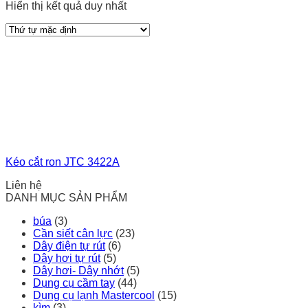
Hiển thị kết quả duy nhất
Kéo cắt ron JTC 3422A
Liên hệ
DANH MỤC SẢN PHẨM
búa
(3)
Cần siết cân lực
(23)
Dây điện tự rút
(6)
Dây hơi tự rút
(5)
Dây hơi- Dây nhớt
(5)
Dụng cụ cầm tay
(44)
Dụng cụ lạnh Mastercool
(15)
kìm
(3)