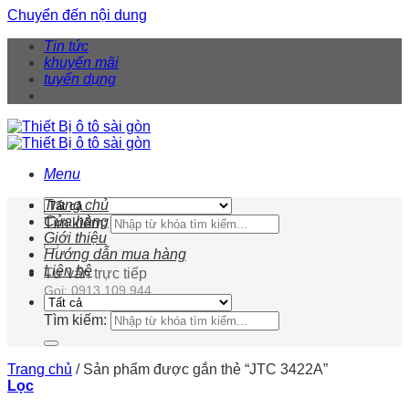
Chuyển đến nội dung
Tin tức
khuyến mãi
tuyển dụng
Menu
Trang chủ
Cửa hàng
Tìm kiếm:
Giới thiệu
Hướng dẫn mua hàng
Liên hệ
Tư vấn trực tiếp
Gọi: 0913 109 944
Tìm kiếm:
Trang chủ
/
Sản phẩm được gắn thẻ “JTC 3422A”
Lọc