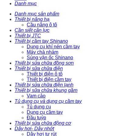
Danh mục
Danh mục sản phẩm
Thiết bị nâng hạ
Cầu nâng ô tô
Cần siết cân lực
Thiết bị JTC
Thiết bị cầm tay Shinano
Dụng cụ khí nén cầm tay
Máy chà nhám
Súng vặn ốc Shinano
Thiết bị sửa chữa đồng sơn
Thiết bị sữa chữa điện
Thiết bị điện ô tô
Thiết bị điện cầm tay
Thiết bị sửa chữa điện lạnh
Thiết bị sữa chữa khung gầm
Vam cảo
Tủ dụng cụ và dụng cụ cầm tay
Tủ dụng cụ
Dụng cụ cầm tay
Đầu tuýp
Thiết bị sửa chữa động cơ
Dây hơi- Dây nhớt
Dây hơi tự rút