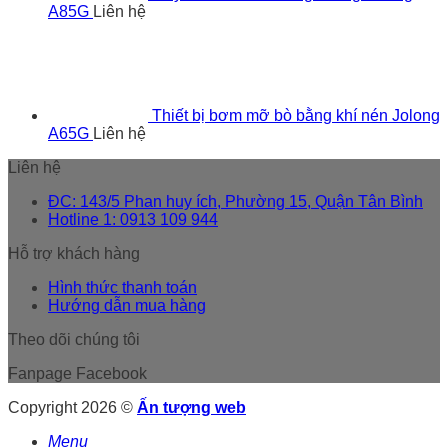
A85G
Liên hệ
Thiết bị bơm mỡ bò bằng khí nén Jolong
A65G
Liên hệ
Liên hệ
ĐC: 143/5 Phan huy ích, Phường 15, Quận Tân Bình
Hotline 1: 0913 109 944
Hỗ trợ khách hàng
Hình thức thanh toán
Hướng dẫn mua hàng
Theo dõi chúng tôi
Fanpage Facebook
Copyright 2026 ©
Ấn tượng web
Menu