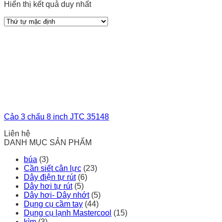
Hiển thị kết quả duy nhất
Cảo 3 chấu 8 inch JTC 35148
Liên hệ
DANH MỤC SẢN PHẨM
búa
(3)
Cần siết cân lực
(23)
Dây điện tự rút
(6)
Dây hơi tự rút
(5)
Dây hơi- Dây nhớt
(5)
Dụng cụ cầm tay
(44)
Dụng cụ lạnh Mastercool
(15)
kìm
(3)