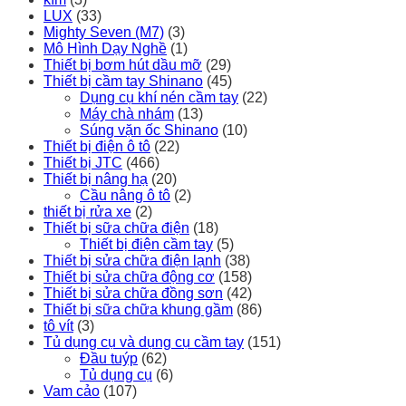
LUX
(33)
Mighty Seven (M7)
(3)
Mô Hình Dạy Nghề
(1)
Thiết bị bơm hút dầu mỡ
(29)
Thiết bị cầm tay Shinano
(45)
Dụng cụ khí nén cầm tay
(22)
Máy chà nhám
(13)
Súng vặn ốc Shinano
(10)
Thiết bị điện ô tô
(22)
Thiết bị JTC
(466)
Thiết bị nâng hạ
(20)
Cầu nâng ô tô
(2)
thiết bị rửa xe
(2)
Thiết bị sữa chữa điện
(18)
Thiết bị điện cầm tay
(5)
Thiết bị sửa chữa điện lạnh
(38)
Thiết bị sửa chữa động cơ
(158)
Thiết bị sửa chữa đồng sơn
(42)
Thiết bị sữa chữa khung gầm
(86)
tô vít
(3)
Tủ dụng cụ và dụng cụ cầm tay
(151)
Đầu tuýp
(62)
Tủ dụng cụ
(6)
Vam cảo
(107)