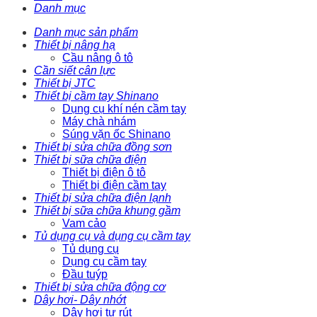
Danh mục
Danh mục sản phẩm
Thiết bị nâng hạ
Cầu nâng ô tô
Cần siết cân lực
Thiết bị JTC
Thiết bị cầm tay Shinano
Dụng cụ khí nén cầm tay
Máy chà nhám
Súng vặn ốc Shinano
Thiết bị sửa chữa đồng sơn
Thiết bị sữa chữa điện
Thiết bị điện ô tô
Thiết bị điện cầm tay
Thiết bị sửa chữa điện lạnh
Thiết bị sữa chữa khung gầm
Vam cảo
Tủ dụng cụ và dụng cụ cầm tay
Tủ dụng cụ
Dụng cụ cầm tay
Đầu tuýp
Thiết bị sửa chữa động cơ
Dây hơi- Dây nhớt
Dây hơi tự rút