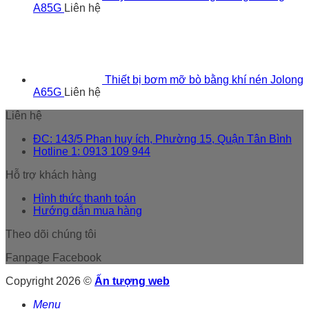
A85G
Liên hệ
Thiết bị bơm mỡ bò bằng khí nén Jolong
A65G
Liên hệ
Liên hệ
ĐC: 143/5 Phan huy ích, Phường 15, Quận Tân Bình
Hotline 1: 0913 109 944
Hỗ trợ khách hàng
Hình thức thanh toán
Hướng dẫn mua hàng
Theo dõi chúng tôi
Fanpage Facebook
Copyright 2026 ©
Ấn tượng web
Menu