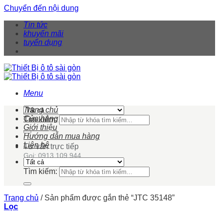
Chuyển đến nội dung
Tin tức
khuyến mãi
tuyển dụng
Menu
Trang chủ
Cửa hàng
Tìm kiếm:
Giới thiệu
Hướng dẫn mua hàng
Liên hệ
Tư vấn trực tiếp
Gọi: 0913 109 944
Tìm kiếm:
Trang chủ
/
Sản phẩm được gắn thẻ “JTC 35148”
Lọc