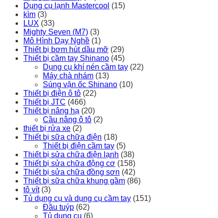
Dụng cụ lạnh Mastercool
(15)
kìm
(3)
LUX
(33)
Mighty Seven (M7)
(3)
Mô Hình Dạy Nghề
(1)
Thiết bị bơm hút dầu mỡ
(29)
Thiết bị cầm tay Shinano
(45)
Dụng cụ khí nén cầm tay
(22)
Máy chà nhám
(13)
Súng vặn ốc Shinano
(10)
Thiết bị điện ô tô
(22)
Thiết bị JTC
(466)
Thiết bị nâng hạ
(20)
Cầu nâng ô tô
(2)
thiết bị rửa xe
(2)
Thiết bị sữa chữa điện
(18)
Thiết bị điện cầm tay
(5)
Thiết bị sửa chữa điện lạnh
(38)
Thiết bị sửa chữa động cơ
(158)
Thiết bị sửa chữa đồng sơn
(42)
Thiết bị sữa chữa khung gầm
(86)
tô vít
(3)
Tủ dụng cụ và dụng cụ cầm tay
(151)
Đầu tuýp
(62)
Tủ dụng cụ
(6)