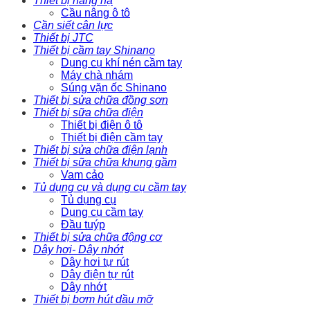
Thiết bị nâng hạ
Cầu nâng ô tô
Cần siết cân lực
Thiết bị JTC
Thiết bị cầm tay Shinano
Dụng cụ khí nén cầm tay
Máy chà nhám
Súng vặn ốc Shinano
Thiết bị sửa chữa đồng sơn
Thiết bị sữa chữa điện
Thiết bị điện ô tô
Thiết bị điện cầm tay
Thiết bị sửa chữa điện lạnh
Thiết bị sữa chữa khung gầm
Vam cảo
Tủ dụng cụ và dụng cụ cầm tay
Tủ dụng cụ
Dụng cụ cầm tay
Đầu tuýp
Thiết bị sửa chữa động cơ
Dây hơi- Dây nhớt
Dây hơi tự rút
Dây điện tự rút
Dây nhớt
Thiết bị bơm hút dầu mỡ