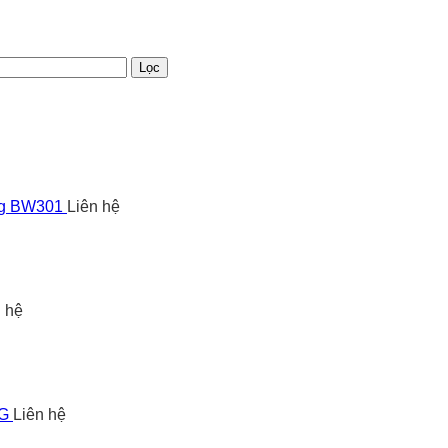
Lọc
ng BW301
Liên hệ
n hệ
5G
Liên hệ