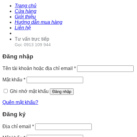
Trang chủ
Cửa hàng
Giới thiệu
Hướng dẫn mua hàng
Liên hệ
Tư vấn trực tiếp
Gọi: 0913 109 944
Đăng nhập
Tên tài khoản hoặc địa chỉ email
*
Mật khẩu
*
Ghi nhớ mật khẩu
Đăng nhập
Quên mật khẩu?
Đăng ký
Địa chỉ email
*