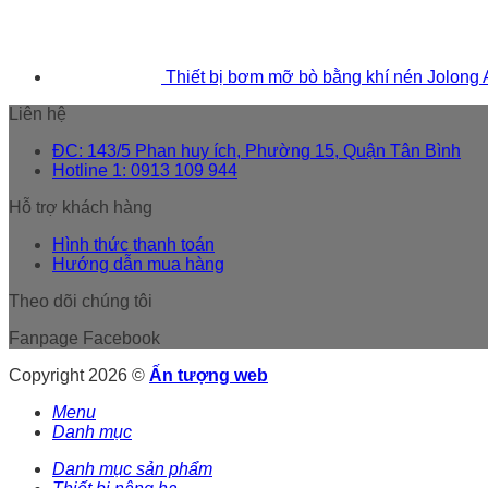
Thiết bị bơm mỡ bò bằng khí nén Jolong
Liên hệ
ĐC: 143/5 Phan huy ích, Phường 15, Quận Tân Bình
Hotline 1: 0913 109 944
Hỗ trợ khách hàng
Hình thức thanh toán
Hướng dẫn mua hàng
Theo dõi chúng tôi
Fanpage Facebook
Copyright 2026 ©
Ấn tượng web
Menu
Danh mục
Danh mục sản phẩm