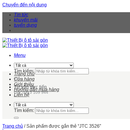
Chuyển đến nội dung
Tin tức
khuyến mãi
tuyển dụng
Menu
Tìm kiếm:
Trang chủ
Cửa hàng
Giới thiệu
Tư vấn trực tiếp
Hướng dẫn mua hàng
Gọi: 0913 109 944
Liên hệ
Tìm kiếm:
Trang chủ
/
Sản phẩm được gắn thẻ “JTC 3526”