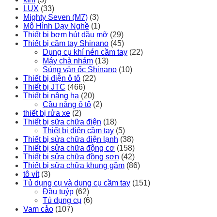
LUX
(33)
Mighty Seven (M7)
(3)
Mô Hình Dạy Nghề
(1)
Thiết bị bơm hút dầu mỡ
(29)
Thiết bị cầm tay Shinano
(45)
Dụng cụ khí nén cầm tay
(22)
Máy chà nhám
(13)
Súng vặn ốc Shinano
(10)
Thiết bị điện ô tô
(22)
Thiết bị JTC
(466)
Thiết bị nâng hạ
(20)
Cầu nâng ô tô
(2)
thiết bị rửa xe
(2)
Thiết bị sữa chữa điện
(18)
Thiết bị điện cầm tay
(5)
Thiết bị sửa chữa điện lạnh
(38)
Thiết bị sửa chữa động cơ
(158)
Thiết bị sửa chữa đồng sơn
(42)
Thiết bị sữa chữa khung gầm
(86)
tô vít
(3)
Tủ dụng cụ và dụng cụ cầm tay
(151)
Đầu tuýp
(62)
Tủ dụng cụ
(6)
Vam cảo
(107)