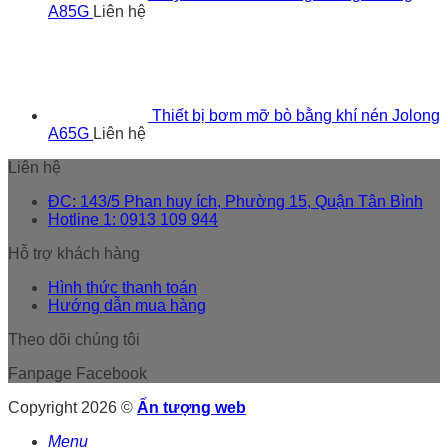
A85G
Liên hệ
Thiết bị bơm mỡ bò bằng khí nén Jolong
A65G
Liên hệ
Liên hệ
ĐC: 143/5 Phan huy ích, Phường 15, Quận Tân Bình
Hotline 1: 0913 109 944
Hỗ trợ khách hàng
Hình thức thanh toán
Hướng dẫn mua hàng
Theo dõi chúng tôi
Fanpage Facebook
Copyright 2026 ©
Ấn tượng web
Menu