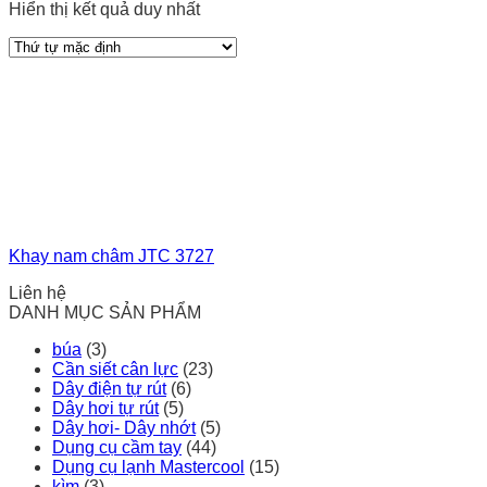
Hiển thị kết quả duy nhất
Khay nam châm JTC 3727
Liên hệ
DANH MỤC SẢN PHẨM
búa
(3)
Cần siết cân lực
(23)
Dây điện tự rút
(6)
Dây hơi tự rút
(5)
Dây hơi- Dây nhớt
(5)
Dụng cụ cầm tay
(44)
Dụng cụ lạnh Mastercool
(15)
kìm
(3)