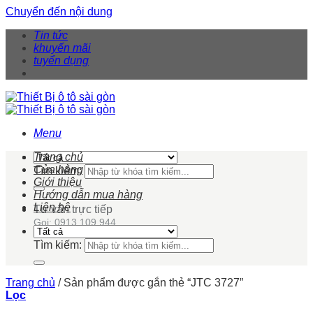
Chuyển đến nội dung
Tin tức
khuyến mãi
tuyển dụng
Menu
Trang chủ
Cửa hàng
Tìm kiếm:
Giới thiệu
Hướng dẫn mua hàng
Liên hệ
Tư vấn trực tiếp
Gọi: 0913 109 944
Tìm kiếm:
Trang chủ
/
Sản phẩm được gắn thẻ “JTC 3727”
Lọc