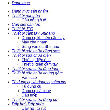
Danh mục
Danh mục sản phẩm
Thiết bị nâng hạ
Cầu nâng ô tô
Cần siết cân lực
Thiết bị JTC
Thiết bị cầm tay Shinano
Dụng cụ khí nén cầm tay
Máy chà nhám
Súng vặn ốc Shinano
Thiết bị sửa chữa đồng sơn
Thiết bị sữa chữa điện
Thiết bị điện ô tô
Thiết bị điện cầm tay
Thiết bị sửa chữa điện lạnh
Thiết bị sữa chữa khung gầm
Vam cảo
Tủ dụng cụ và dụng cụ cầm tay
Tủ dụng cụ
Dụng cụ cầm tay
Đầu tuýp
Thiết bị sửa chữa động cơ
Dây hơi- Dây nhớt
Dây hơi tự rút