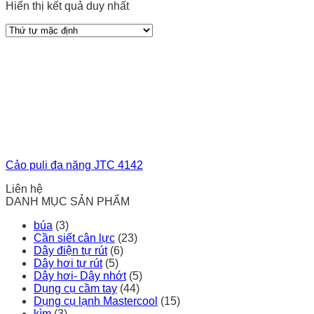
Hiển thị kết quả duy nhất
Cảo puli đa năng JTC 4142
Liên hệ
DANH MỤC SẢN PHẨM
búa
(3)
Cần siết cân lực
(23)
Dây điện tự rút
(6)
Dây hơi tự rút
(5)
Dây hơi- Dây nhớt
(5)
Dụng cụ cầm tay
(44)
Dụng cụ lạnh Mastercool
(15)
kìm
(3)