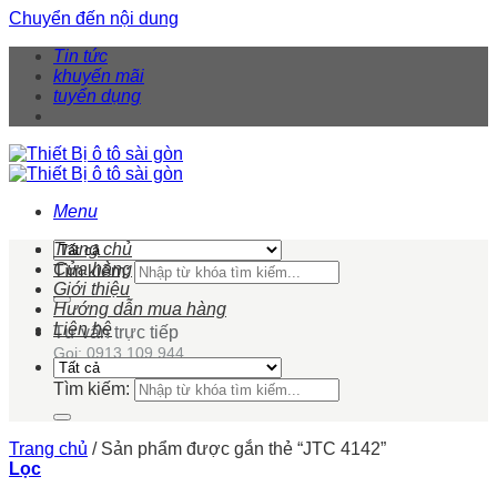
Chuyển đến nội dung
Tin tức
khuyến mãi
tuyển dụng
Menu
Trang chủ
Cửa hàng
Tìm kiếm:
Giới thiệu
Hướng dẫn mua hàng
Liên hệ
Tư vấn trực tiếp
Gọi: 0913 109 944
Tìm kiếm:
Trang chủ
/
Sản phẩm được gắn thẻ “JTC 4142”
Lọc