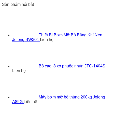
Sản phẩm nổi bật
Thiết Bị Bơm Mỡ Bò Bằng Khí Nén
Jolong BW301
Liên hệ
Bộ cảo lò xo phuộc nhún JTC-1404S
Liên hệ
Máy bơm mỡ bò thùng 200kg Jolong
A85G
Liên hệ