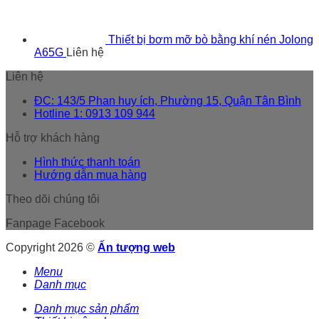
Thiết bị bơm mỡ bò bằng khí nén Jolong
A65G
Liên hệ
Liên hệ
ĐC: 143/5 Phan huy ích, Phường 15, Quận Tân Bình
Hotline 1: 0913 109 944
Hỗ trợ khách hàng
Hình thức thanh toán
Hướng dẫn mua hàng
Theo dõi chúng tôi
Fanpage Facebook
Copyright 2026 ©
Ấn tượng web
Menu
Danh mục
Danh mục sản phẩm