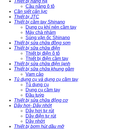
Thiết bị nâng hạ
Cầu nâng ô tô
Cần siết cân lực
Thiết bị JTC
Thiết bị cầm tay Shinano
Dụng cụ khí nén cầm tay
Máy chà nhám
Súng vặn ốc Shinano
Thiết bị sửa chữa đồng sơn
Thiết bị sữa chữa điện
Thiết bị điện ô tô
Thiết bị điện cầm tay
Thiết bị sửa chữa điện lạnh
Thiết bị sữa chữa khung gầm
Vam cảo
Tủ dụng cụ và dụng cụ cầm tay
Tủ dụng cụ
Dụng cụ cầm tay
Đầu tuýp
Thiết bị sửa chữa động cơ
Dây hơi- Dây nhớt
Dây hơi tự rút
Dây điện tự rút
Dây nhớt
Thiết bị bơm hút dầu mỡ