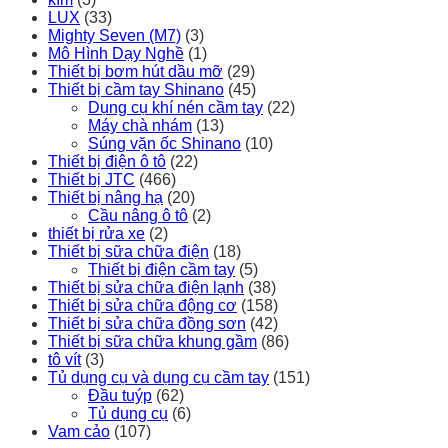
LUX
(33)
Mighty Seven (M7)
(3)
Mô Hình Dạy Nghề
(1)
Thiết bị bơm hút dầu mỡ
(29)
Thiết bị cầm tay Shinano
(45)
Dụng cụ khí nén cầm tay
(22)
Máy chà nhám
(13)
Súng vặn ốc Shinano
(10)
Thiết bị điện ô tô
(22)
Thiết bị JTC
(466)
Thiết bị nâng hạ
(20)
Cầu nâng ô tô
(2)
thiết bị rửa xe
(2)
Thiết bị sữa chữa điện
(18)
Thiết bị điện cầm tay
(5)
Thiết bị sửa chữa điện lạnh
(38)
Thiết bị sửa chữa động cơ
(158)
Thiết bị sửa chữa đồng sơn
(42)
Thiết bị sữa chữa khung gầm
(86)
tô vít
(3)
Tủ dụng cụ và dụng cụ cầm tay
(151)
Đầu tuýp
(62)
Tủ dụng cụ
(6)
Vam cảo
(107)