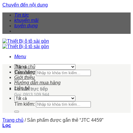
Chuyển đến nội dung
Tin tức
khuyến mãi
tuyển dụng
Menu
Trang chủ
Cửa hàng
Tìm kiếm:
Giới thiệu
Hướng dẫn mua hàng
Liên hệ
Tư vấn trực tiếp
Gọi: 0913 109 944
Tìm kiếm:
Trang chủ
/
Sản phẩm được gắn thẻ “JTC 4459”
Lọc