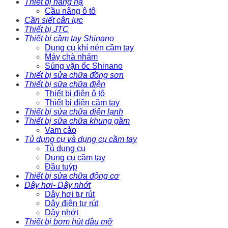
Thiết bị nâng hạ
Cầu nâng ô tô
Cần siết cân lực
Thiết bị JTC
Thiết bị cầm tay Shinano
Dụng cụ khí nén cầm tay
Máy chà nhám
Súng vặn ốc Shinano
Thiết bị sửa chữa đồng sơn
Thiết bị sữa chữa điện
Thiết bị điện ô tô
Thiết bị điện cầm tay
Thiết bị sửa chữa điện lạnh
Thiết bị sữa chữa khung gầm
Vam cảo
Tủ dụng cụ và dụng cụ cầm tay
Tủ dụng cụ
Dụng cụ cầm tay
Đầu tuýp
Thiết bị sửa chữa động cơ
Dây hơi- Dây nhớt
Dây hơi tự rút
Dây điện tự rút
Dây nhớt
Thiết bị bơm hút dầu mỡ