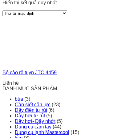
Hiển thị kết quả duy nhất
Bộ cảo rô tuyn JTC 4459
Liên hệ
DANH MỤC SẢN PHẨM
búa
(3)
Cần siết cân lực
(23)
Dây điện tự rút
(6)
Dây hơi tự rút
(5)
Dây hơi- Dây nhớt
(5)
Dụng cụ cầm tay
(44)
Dụng cụ lạnh Mastercool
(15)
kìm
(3)