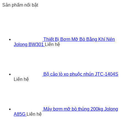
Sản phẩm nổi bật
Thiết Bị Bơm Mỡ Bò Bằng Khí Nén
Jolong BW301
Liên hệ
Bộ cảo lò xo phuộc nhún JTC-1404S
Liên hệ
Máy bơm mỡ bò thùng 200kg Jolong
A85G
Liên hệ