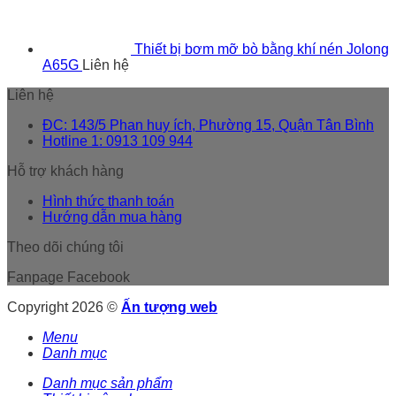
Thiết bị bơm mỡ bò bằng khí nén Jolong
A65G
Liên hệ
Liên hệ
ĐC: 143/5 Phan huy ích, Phường 15, Quận Tân Bình
Hotline 1: 0913 109 944
Hỗ trợ khách hàng
Hình thức thanh toán
Hướng dẫn mua hàng
Theo dõi chúng tôi
Fanpage Facebook
Copyright 2026 ©
Ấn tượng web
Menu
Danh mục
Danh mục sản phẩm