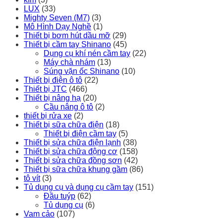
LUX
(33)
Mighty Seven (M7)
(3)
Mô Hình Dạy Nghề
(1)
Thiết bị bơm hút dầu mỡ
(29)
Thiết bị cầm tay Shinano
(45)
Dụng cụ khí nén cầm tay
(22)
Máy chà nhám
(13)
Súng vặn ốc Shinano
(10)
Thiết bị điện ô tô
(22)
Thiết bị JTC
(466)
Thiết bị nâng hạ
(20)
Cầu nâng ô tô
(2)
thiết bị rửa xe
(2)
Thiết bị sữa chữa điện
(18)
Thiết bị điện cầm tay
(5)
Thiết bị sửa chữa điện lạnh
(38)
Thiết bị sửa chữa động cơ
(158)
Thiết bị sửa chữa đồng sơn
(42)
Thiết bị sữa chữa khung gầm
(86)
tô vít
(3)
Tủ dụng cụ và dụng cụ cầm tay
(151)
Đầu tuýp
(62)
Tủ dụng cụ
(6)
Vam cảo
(107)