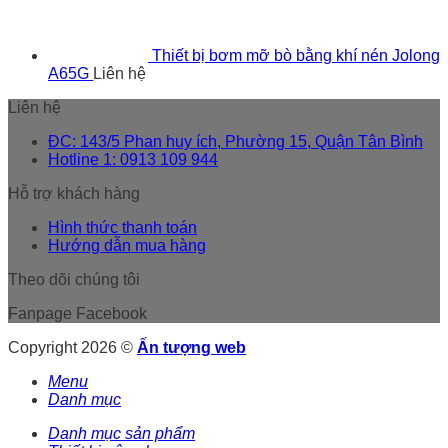
Thiết bị bơm mỡ bò bằng khí nén Jolong
A65G
Liên hệ
Liên hệ
ĐC: 143/5 Phan huy ích, Phường 15, Quận Tân Bình
Hotline 1: 0913 109 944
Hỗ trợ khách hàng
Hình thức thanh toán
Hướng dẫn mua hàng
Theo dõi chúng tôi
Fanpage Facebook
Copyright 2026 ©
Ấn tượng web
Menu
Danh mục
Danh mục sản phẩm