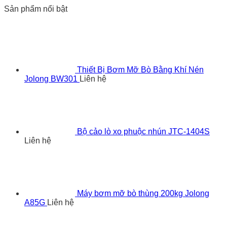
Sản phẩm nổi bật
Thiết Bị Bơm Mỡ Bò Bằng Khí Nén
Jolong BW301
Liên hệ
Bộ cảo lò xo phuộc nhún JTC-1404S
Liên hệ
Máy bơm mỡ bò thùng 200kg Jolong
A85G
Liên hệ