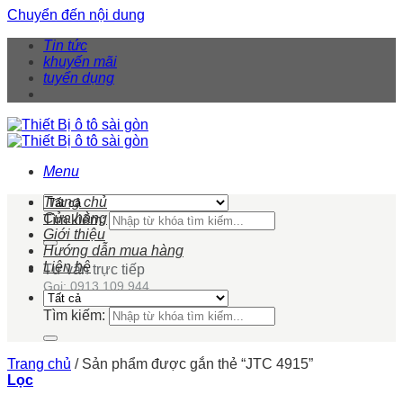
Chuyển đến nội dung
Tin tức
khuyến mãi
tuyển dụng
Menu
Trang chủ
Cửa hàng
Tìm kiếm:
Giới thiệu
Hướng dẫn mua hàng
Liên hệ
Tư vấn trực tiếp
Gọi: 0913 109 944
Tìm kiếm:
Trang chủ
/
Sản phẩm được gắn thẻ “JTC 4915”
Lọc