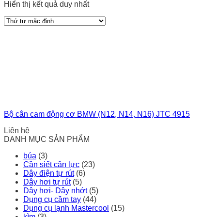
Hiển thị kết quả duy nhất
Bộ cân cam động cơ BMW (N12, N14, N16) JTC 4915
Liên hệ
DANH MỤC SẢN PHẨM
búa
(3)
Cần siết cân lực
(23)
Dây điện tự rút
(6)
Dây hơi tự rút
(5)
Dây hơi- Dây nhớt
(5)
Dụng cụ cầm tay
(44)
Dụng cụ lạnh Mastercool
(15)
kìm
(3)