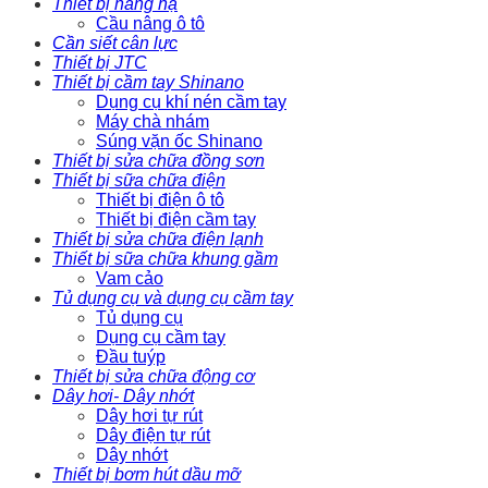
Thiết bị nâng hạ
Cầu nâng ô tô
Cần siết cân lực
Thiết bị JTC
Thiết bị cầm tay Shinano
Dụng cụ khí nén cầm tay
Máy chà nhám
Súng vặn ốc Shinano
Thiết bị sửa chữa đồng sơn
Thiết bị sữa chữa điện
Thiết bị điện ô tô
Thiết bị điện cầm tay
Thiết bị sửa chữa điện lạnh
Thiết bị sữa chữa khung gầm
Vam cảo
Tủ dụng cụ và dụng cụ cầm tay
Tủ dụng cụ
Dụng cụ cầm tay
Đầu tuýp
Thiết bị sửa chữa động cơ
Dây hơi- Dây nhớt
Dây hơi tự rút
Dây điện tự rút
Dây nhớt
Thiết bị bơm hút dầu mỡ