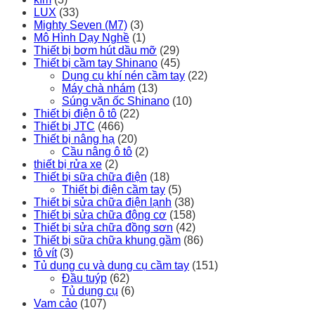
LUX
(33)
Mighty Seven (M7)
(3)
Mô Hình Dạy Nghề
(1)
Thiết bị bơm hút dầu mỡ
(29)
Thiết bị cầm tay Shinano
(45)
Dụng cụ khí nén cầm tay
(22)
Máy chà nhám
(13)
Súng vặn ốc Shinano
(10)
Thiết bị điện ô tô
(22)
Thiết bị JTC
(466)
Thiết bị nâng hạ
(20)
Cầu nâng ô tô
(2)
thiết bị rửa xe
(2)
Thiết bị sữa chữa điện
(18)
Thiết bị điện cầm tay
(5)
Thiết bị sửa chữa điện lạnh
(38)
Thiết bị sửa chữa động cơ
(158)
Thiết bị sửa chữa đồng sơn
(42)
Thiết bị sữa chữa khung gầm
(86)
tô vít
(3)
Tủ dụng cụ và dụng cụ cầm tay
(151)
Đầu tuýp
(62)
Tủ dụng cụ
(6)
Vam cảo
(107)