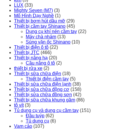
LUX
(33)
Mighty Seven (M7)
(3)
Mô Hình Dạy Nghề
(1)
Thiết bị bơm hút dầu mỡ
(29)
Thiết bị cầm tay Shinano
(45)
Dụng cụ khí nén cầm tay
(22)
Máy chà nhám
(13)
Súng vặn ốc Shinano
(10)
Thiết bị điện ô tô
(22)
Thiết bị JTC
(466)
Thiết bị nâng hạ
(20)
Cầu nâng ô tô
(2)
thiết bị rửa xe
(2)
Thiết bị sữa chữa điện
(18)
Thiết bị điện cầm tay
(5)
Thiết bị sửa chữa điện lạnh
(38)
Thiết bị sửa chữa động cơ
(158)
Thiết bị sửa chữa đồng sơn
(42)
Thiết bị sữa chữa khung gầm
(86)
tô vít
(3)
Tủ dụng cụ và dụng cụ cầm tay
(151)
Đầu tuýp
(62)
Tủ dụng cụ
(6)
Vam cảo
(107)