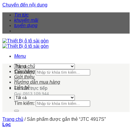
Chuyển đến nội dung
Tin tức
khuyến mãi
tuyển dụng
Menu
Trang chủ
Cửa hàng
Tìm kiếm:
Giới thiệu
Hướng dẫn mua hàng
Liên hệ
Tư vấn trực tiếp
Gọi: 0913 109 944
Tìm kiếm:
Trang chủ
/
Sản phẩm được gắn thẻ “JTC 4917S”
Lọc