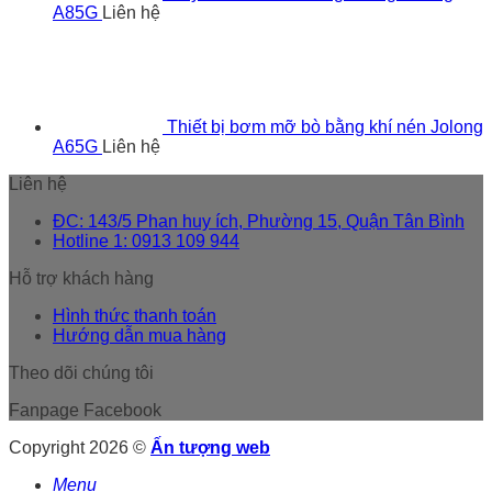
A85G
Liên hệ
Thiết bị bơm mỡ bò bằng khí nén Jolong
A65G
Liên hệ
Liên hệ
ĐC: 143/5 Phan huy ích, Phường 15, Quận Tân Bình
Hotline 1: 0913 109 944
Hỗ trợ khách hàng
Hình thức thanh toán
Hướng dẫn mua hàng
Theo dõi chúng tôi
Fanpage Facebook
Copyright 2026 ©
Ấn tượng web
Menu