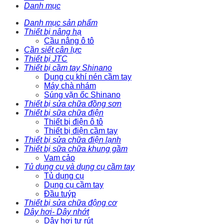
Danh mục
Danh mục sản phẩm
Thiết bị nâng hạ
Cầu nâng ô tô
Cần siết cân lực
Thiết bị JTC
Thiết bị cầm tay Shinano
Dụng cụ khí nén cầm tay
Máy chà nhám
Súng vặn ốc Shinano
Thiết bị sửa chữa đồng sơn
Thiết bị sữa chữa điện
Thiết bị điện ô tô
Thiết bị điện cầm tay
Thiết bị sửa chữa điện lạnh
Thiết bị sữa chữa khung gầm
Vam cảo
Tủ dụng cụ và dụng cụ cầm tay
Tủ dụng cụ
Dụng cụ cầm tay
Đầu tuýp
Thiết bị sửa chữa động cơ
Dây hơi- Dây nhớt
Dây hơi tự rút