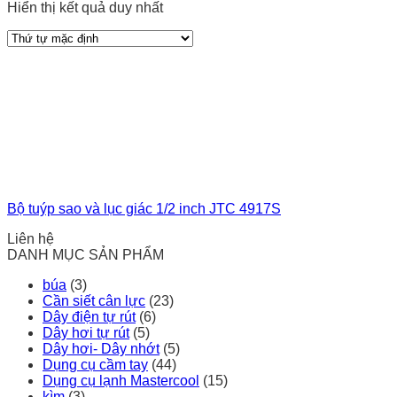
Hiển thị kết quả duy nhất
Bộ tuýp sao và lục giác 1/2 inch JTC 4917S
Liên hệ
DANH MỤC SẢN PHẨM
búa
(3)
Cần siết cân lực
(23)
Dây điện tự rút
(6)
Dây hơi tự rút
(5)
Dây hơi- Dây nhớt
(5)
Dụng cụ cầm tay
(44)
Dụng cụ lạnh Mastercool
(15)
kìm
(3)