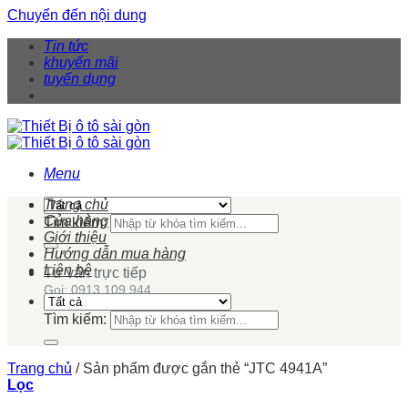
Chuyển đến nội dung
Tin tức
khuyến mãi
tuyển dụng
Menu
Trang chủ
Cửa hàng
Tìm kiếm:
Giới thiệu
Hướng dẫn mua hàng
Liên hệ
Tư vấn trực tiếp
Gọi: 0913 109 944
Tìm kiếm:
Trang chủ
/
Sản phẩm được gắn thẻ “JTC 4941A”
Lọc