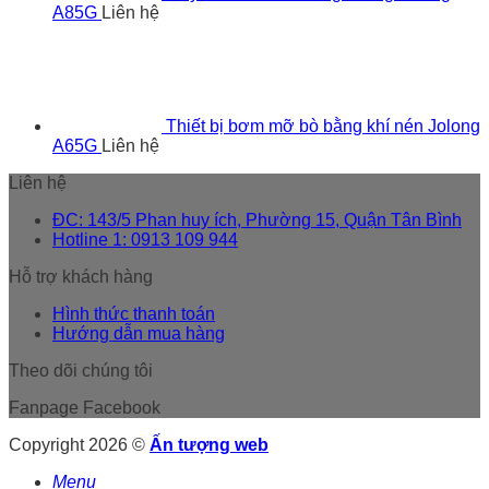
A85G
Liên hệ
Thiết bị bơm mỡ bò bằng khí nén Jolong
A65G
Liên hệ
Liên hệ
ĐC: 143/5 Phan huy ích, Phường 15, Quận Tân Bình
Hotline 1: 0913 109 944
Hỗ trợ khách hàng
Hình thức thanh toán
Hướng dẫn mua hàng
Theo dõi chúng tôi
Fanpage Facebook
Copyright 2026 ©
Ấn tượng web
Menu