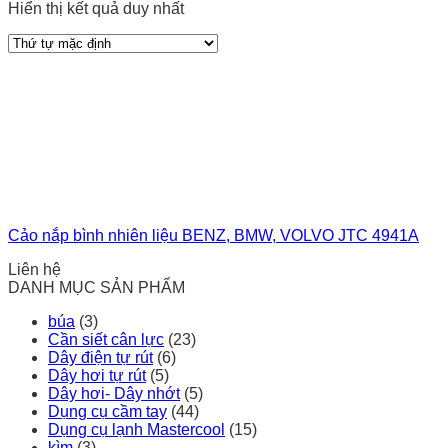
Hiển thị kết quả duy nhất
Cảo nắp bình nhiên liệu BENZ, BMW, VOLVO JTC 4941A
Liên hệ
DANH MỤC SẢN PHẨM
búa
(3)
Cần siết cân lực
(23)
Dây điện tự rút
(6)
Dây hơi tự rút
(5)
Dây hơi- Dây nhớt
(5)
Dụng cụ cầm tay
(44)
Dụng cụ lạnh Mastercool
(15)
kìm
(3)