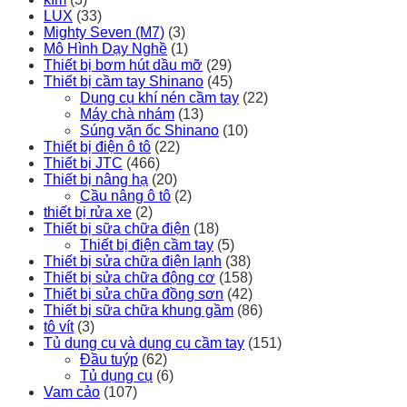
LUX
(33)
Mighty Seven (M7)
(3)
Mô Hình Dạy Nghề
(1)
Thiết bị bơm hút dầu mỡ
(29)
Thiết bị cầm tay Shinano
(45)
Dụng cụ khí nén cầm tay
(22)
Máy chà nhám
(13)
Súng vặn ốc Shinano
(10)
Thiết bị điện ô tô
(22)
Thiết bị JTC
(466)
Thiết bị nâng hạ
(20)
Cầu nâng ô tô
(2)
thiết bị rửa xe
(2)
Thiết bị sữa chữa điện
(18)
Thiết bị điện cầm tay
(5)
Thiết bị sửa chữa điện lạnh
(38)
Thiết bị sửa chữa động cơ
(158)
Thiết bị sửa chữa đồng sơn
(42)
Thiết bị sữa chữa khung gầm
(86)
tô vít
(3)
Tủ dụng cụ và dụng cụ cầm tay
(151)
Đầu tuýp
(62)
Tủ dụng cụ
(6)
Vam cảo
(107)