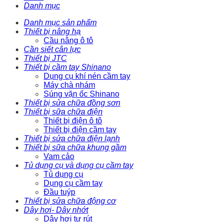
Danh mục
Danh mục sản phẩm
Thiết bị nâng hạ
Cầu nâng ô tô
Cần siết cân lực
Thiết bị JTC
Thiết bị cầm tay Shinano
Dụng cụ khí nén cầm tay
Máy chà nhám
Súng vặn ốc Shinano
Thiết bị sửa chữa đồng sơn
Thiết bị sữa chữa điện
Thiết bị điện ô tô
Thiết bị điện cầm tay
Thiết bị sửa chữa điện lạnh
Thiết bị sữa chữa khung gầm
Vam cảo
Tủ dụng cụ và dụng cụ cầm tay
Tủ dụng cụ
Dụng cụ cầm tay
Đầu tuýp
Thiết bị sửa chữa động cơ
Dây hơi- Dây nhớt
Dây hơi tự rút