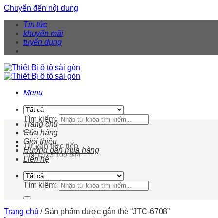
Chuyển đến nội dung
Tin tức
khuyến mãi
tuyển dụng
Menu
Tìm kiếm:
Trang chủ
Cửa hàng
Giới thiệu
Tư vấn trực tiếp
Hướng dẫn mua hàng
Gọi: 0913 109 944
Liên hệ
Tìm kiếm:
Trang chủ
/
Sản phẩm được gắn thẻ “JTC-6708”