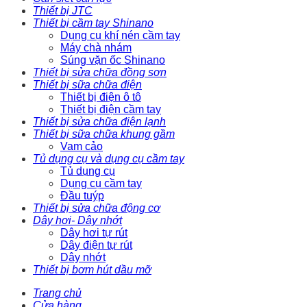
Thiết bị JTC
Thiết bị cầm tay Shinano
Dụng cụ khí nén cầm tay
Máy chà nhám
Súng vặn ốc Shinano
Thiết bị sửa chữa đồng sơn
Thiết bị sữa chữa điện
Thiết bị điện ô tô
Thiết bị điện cầm tay
Thiết bị sửa chữa điện lạnh
Thiết bị sữa chữa khung gầm
Vam cảo
Tủ dụng cụ và dụng cụ cầm tay
Tủ dụng cụ
Dụng cụ cầm tay
Đầu tuýp
Thiết bị sửa chữa động cơ
Dây hơi- Dây nhớt
Dây hơi tự rút
Dây điện tự rút
Dây nhớt
Thiết bị bơm hút dầu mỡ
Trang chủ
Cửa hàng