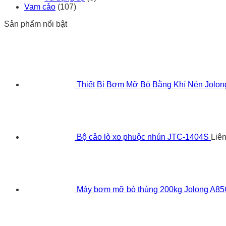
Vam cảo
(107)
Sản phẩm nổi bật
Thiết Bị Bơm Mỡ Bò Bằng Khí Nén Jolo
Bộ cảo lò xo phuộc nhún JTC-1404S
Liê
Máy bơm mỡ bò thùng 200kg Jolong A8