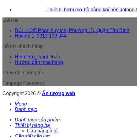
Thiết bị bơm mỡ bò bằng khí nén Jolong
Liên hệ
ĐC: 143/5 Phan huy ích, Phường 15, Quận Tân Bình
Hotline 1: 0913 109 944
Hỗ trợ khách hàng
Hình thức thanh toán
Hướng dẫn mua hàng
Theo dõi chúng tôi
Fanpage Facebook
Copyright 2026 ©
Ấn tượng web
Menu
Danh mục
Danh mục sản phẩm
Thiết bị nâng hạ
Cầu nâng ô tô
Cần siết cân lực