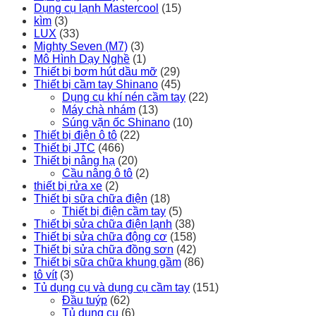
Dụng cụ lạnh Mastercool
(15)
kìm
(3)
LUX
(33)
Mighty Seven (M7)
(3)
Mô Hình Dạy Nghề
(1)
Thiết bị bơm hút dầu mỡ
(29)
Thiết bị cầm tay Shinano
(45)
Dụng cụ khí nén cầm tay
(22)
Máy chà nhám
(13)
Súng vặn ốc Shinano
(10)
Thiết bị điện ô tô
(22)
Thiết bị JTC
(466)
Thiết bị nâng hạ
(20)
Cầu nâng ô tô
(2)
thiết bị rửa xe
(2)
Thiết bị sữa chữa điện
(18)
Thiết bị điện cầm tay
(5)
Thiết bị sửa chữa điện lạnh
(38)
Thiết bị sửa chữa động cơ
(158)
Thiết bị sửa chữa đồng sơn
(42)
Thiết bị sữa chữa khung gầm
(86)
tô vít
(3)
Tủ dụng cụ và dụng cụ cầm tay
(151)
Đầu tuýp
(62)
Tủ dụng cụ
(6)