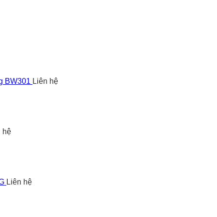
ng BW301
Liên hệ
n hệ
5G
Liên hệ