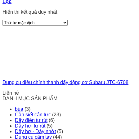
Lọc
Hiển thị kết quả duy nhất
Dụng cụ điều chỉnh thanh đẩy động cơ Subaru JTC-6708
Liên hệ
DANH MỤC SẢN PHẨM
búa
(3)
Cần siết cân lực
(23)
Dây điện tự rút
(6)
Dây hơi tự rút
(5)
Dây hơi- Dây nhớt
(5)
Dụng cụ cầm tay
(44)