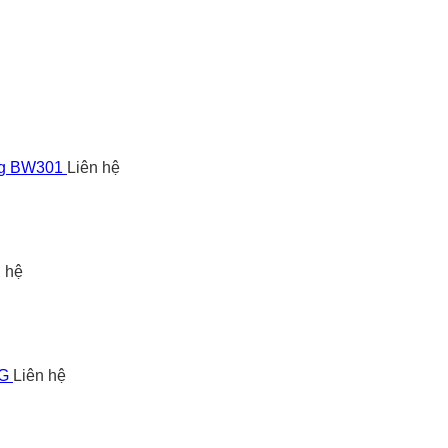
ng BW301
Liên hệ
n hệ
5G
Liên hệ