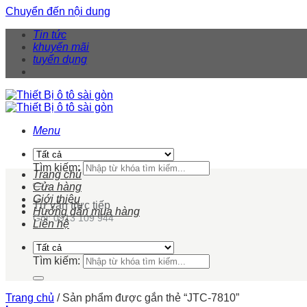
Chuyển đến nội dung
Tin tức
khuyến mãi
tuyển dụng
Menu
Tìm kiếm:
Trang chủ
Cửa hàng
Giới thiệu
Tư vấn trực tiếp
Hướng dẫn mua hàng
Gọi: 0913 109 944
Liên hệ
Tìm kiếm:
Trang chủ
/
Sản phẩm được gắn thẻ “JTC-7810”