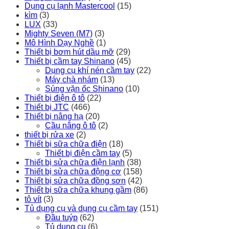
Dụng cụ lạnh Mastercool
(15)
kìm
(3)
LUX
(33)
Mighty Seven (M7)
(3)
Mô Hình Dạy Nghề
(1)
Thiết bị bơm hút dầu mỡ
(29)
Thiết bị cầm tay Shinano
(45)
Dụng cụ khí nén cầm tay
(22)
Máy chà nhám
(13)
Súng vặn ốc Shinano
(10)
Thiết bị điện ô tô
(22)
Thiết bị JTC
(466)
Thiết bị nâng hạ
(20)
Cầu nâng ô tô
(2)
thiết bị rửa xe
(2)
Thiết bị sữa chữa điện
(18)
Thiết bị điện cầm tay
(5)
Thiết bị sửa chữa điện lạnh
(38)
Thiết bị sửa chữa động cơ
(158)
Thiết bị sửa chữa đồng sơn
(42)
Thiết bị sữa chữa khung gầm
(86)
tô vít
(3)
Tủ dụng cụ và dụng cụ cầm tay
(151)
Đầu tuýp
(62)
Tủ dụng cụ
(6)