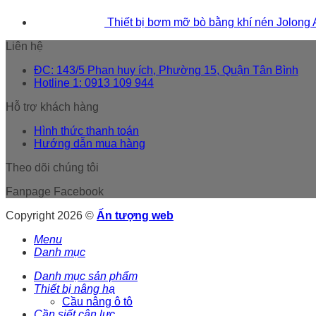
Thiết bị bơm mỡ bò bằng khí nén Jolong
Liên hệ
ĐC: 143/5 Phan huy ích, Phường 15, Quận Tân Bình
Hotline 1: 0913 109 944
Hỗ trợ khách hàng
Hình thức thanh toán
Hướng dẫn mua hàng
Theo dõi chúng tôi
Fanpage Facebook
Copyright 2026 ©
Ấn tượng web
Menu
Danh mục
Danh mục sản phẩm
Thiết bị nâng hạ
Cầu nâng ô tô
Cần siết cân lực