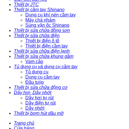
Thiết bị JTC
Thiết bị cầm tay Shinano
Dụng cụ khí nén cầm tay
Máy chà nhám
Súng vặn ốc Shinano
Thiết bị sửa chữa đồng sơn
Thiết bị sữa chữa điện
Thiết bị điện ô tô
Thiết bị điện cầm tay
Thiết bị sửa chữa điện lạnh
Thiết bị sữa chữa khung gầm
Vam cảo
Tủ dụng cụ và dụng cụ cầm tay
Tủ dụng cụ
Dụng cụ cầm tay
Đầu tuýp
Thiết bị sửa chữa động cơ
Dây hơi- Dây nhớt
Dây hơi tự rút
Dây điện tự rút
Dây nhớt
Thiết bị bơm hút dầu mỡ
Trang chủ
Cửa hàng