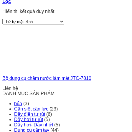
Lọc
Hiển thị kết quả duy nhất
Bộ dụng cụ châm nước làm mát JTC-7810
Liên hệ
DANH MỤC SẢN PHẨM
búa
(3)
Cần siết cân lực
(23)
Dây điện tự rút
(6)
Dây hơi tự rút
(5)
Dây hơi- Dây nhớt
(5)
Dụng cụ cầm tay
(44)