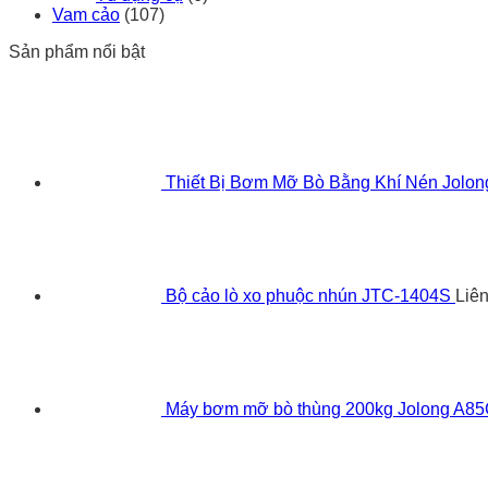
Vam cảo
(107)
Sản phẩm nổi bật
Thiết Bị Bơm Mỡ Bò Bằng Khí Nén Jolo
Bộ cảo lò xo phuộc nhún JTC-1404S
Liê
Máy bơm mỡ bò thùng 200kg Jolong A8