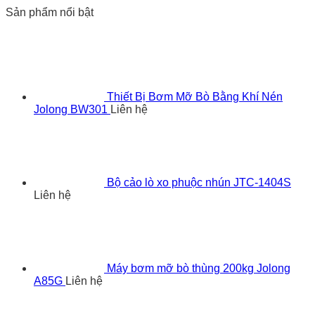
Sản phẩm nổi bật
Thiết Bị Bơm Mỡ Bò Bằng Khí Nén
Jolong BW301
Liên hệ
Bộ cảo lò xo phuộc nhún JTC-1404S
Liên hệ
Máy bơm mỡ bò thùng 200kg Jolong
A85G
Liên hệ