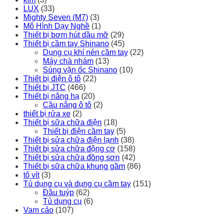
LUX
(33)
Mighty Seven (M7)
(3)
Mô Hình Dạy Nghề
(1)
Thiết bị bơm hút dầu mỡ
(29)
Thiết bị cầm tay Shinano
(45)
Dụng cụ khí nén cầm tay
(22)
Máy chà nhám
(13)
Súng vặn ốc Shinano
(10)
Thiết bị điện ô tô
(22)
Thiết bị JTC
(466)
Thiết bị nâng hạ
(20)
Cầu nâng ô tô
(2)
thiết bị rửa xe
(2)
Thiết bị sữa chữa điện
(18)
Thiết bị điện cầm tay
(5)
Thiết bị sửa chữa điện lạnh
(38)
Thiết bị sửa chữa động cơ
(158)
Thiết bị sửa chữa đồng sơn
(42)
Thiết bị sữa chữa khung gầm
(86)
tô vít
(3)
Tủ dụng cụ và dụng cụ cầm tay
(151)
Đầu tuýp
(62)
Tủ dụng cụ
(6)
Vam cảo
(107)