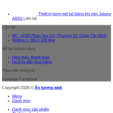
Thiết bị bơm mỡ bò bằng khí nén Jolong
A65G
Liên hệ
Liên hệ
ĐC: 143/5 Phan huy ích, Phường 15, Quận Tân Bình
Hotline 1: 0913 109 944
Hỗ trợ khách hàng
Hình thức thanh toán
Hướng dẫn mua hàng
Theo dõi chúng tôi
Fanpage Facebook
Copyright 2026 ©
Ấn tượng web
Menu
Danh mục
Danh mục sản phẩm