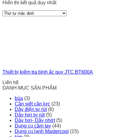
Hiển thị kết quả duy nhất
Thiết bị kiểm tra bình ắc quy JTC BT600A
Liên hệ
DANH MỤC SẢN PHẨM
búa
(3)
Cần siết cân lực
(23)
Dây điện tự rút
(6)
Dây hơi tự rút
(5)
Dây hơi- Dây nhớt
(5)
Dụng cụ cầm tay
(44)
Dụng cụ lạnh Mastercool
(15)
kìm
(3)