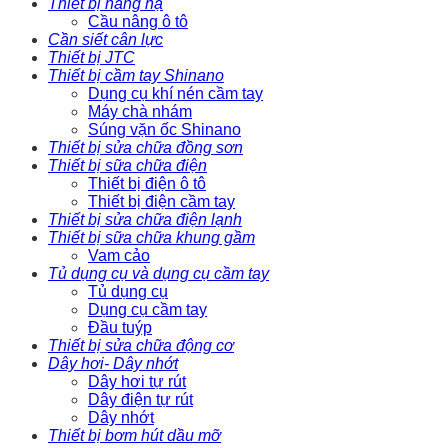
Thiết bị nâng hạ
Cầu nâng ô tô
Cần siết cân lực
Thiết bị JTC
Thiết bị cầm tay Shinano
Dụng cụ khí nén cầm tay
Máy chà nhám
Súng vặn ốc Shinano
Thiết bị sửa chữa đồng sơn
Thiết bị sữa chữa điện
Thiết bị điện ô tô
Thiết bị điện cầm tay
Thiết bị sửa chữa điện lạnh
Thiết bị sữa chữa khung gầm
Vam cảo
Tủ dụng cụ và dụng cụ cầm tay
Tủ dụng cụ
Dụng cụ cầm tay
Đầu tuýp
Thiết bị sửa chữa động cơ
Dây hơi- Dây nhớt
Dây hơi tự rút
Dây điện tự rút
Dây nhớt
Thiết bị bơm hút dầu mỡ