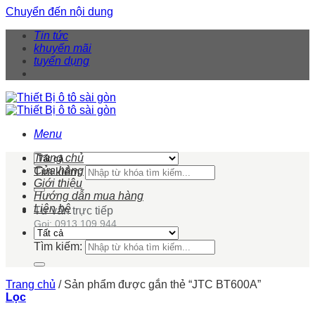
Chuyển đến nội dung
Tin tức
khuyến mãi
tuyển dụng
Menu
Trang chủ
Cửa hàng
Tìm kiếm:
Giới thiệu
Hướng dẫn mua hàng
Liên hệ
Tư vấn trực tiếp
Gọi: 0913 109 944
Tìm kiếm:
Trang chủ
/
Sản phẩm được gắn thẻ “JTC BT600A”
Lọc