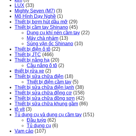
LUX
(33)
Mighty Seven (M7)
(3)
Mô Hình Dạy Nghề
(1)
Thiết bị bơm hút dầu mỡ
(29)
Thiết bị cầm tay Shinano
(45)
Dụng cụ khí nén cầm tay
(22)
Máy chà nhám
(13)
Súng vặn ốc Shinano
(10)
Thiết bị điện ô tô
(22)
Thiết bị JTC
(466)
Thiết bị nâng hạ
(20)
Cầu nâng ô tô
(2)
thiết bị rửa xe
(2)
Thiết bị sữa chữa điện
(18)
Thiết bị điện cầm tay
(5)
Thiết bị sửa chữa điện lạnh
(38)
Thiết bị sửa chữa động cơ
(158)
Thiết bị sửa chữa đồng sơn
(42)
Thiết bị sữa chữa khung gầm
(86)
tô vít
(3)
Tủ dụng cụ và dụng cụ cầm tay
(151)
Đầu tuýp
(62)
Tủ dụng cụ
(6)
Vam cảo
(107)