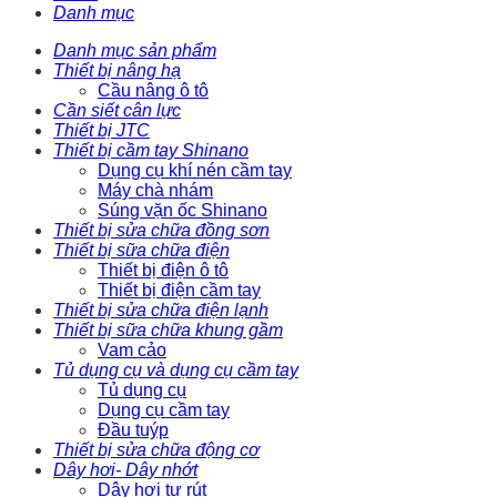
Danh mục
Danh mục sản phẩm
Thiết bị nâng hạ
Cầu nâng ô tô
Cần siết cân lực
Thiết bị JTC
Thiết bị cầm tay Shinano
Dụng cụ khí nén cầm tay
Máy chà nhám
Súng vặn ốc Shinano
Thiết bị sửa chữa đồng sơn
Thiết bị sữa chữa điện
Thiết bị điện ô tô
Thiết bị điện cầm tay
Thiết bị sửa chữa điện lạnh
Thiết bị sữa chữa khung gầm
Vam cảo
Tủ dụng cụ và dụng cụ cầm tay
Tủ dụng cụ
Dụng cụ cầm tay
Đầu tuýp
Thiết bị sửa chữa động cơ
Dây hơi- Dây nhớt
Dây hơi tự rút