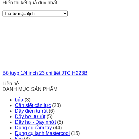
Hiển thị kết quả duy nhất
Bộ tuýp 1/4 inch 23 chi tiết JTC H223B
Liên hệ
DANH MỤC SẢN PHẨM
búa
(3)
Cần siết cân lực
(23)
Dây điện tự rút
(6)
Dây hơi tự rút
(5)
Dây hơi- Dây nhớt
(5)
Dụng cụ cầm tay
(44)
Dụng cụ lạnh Mastercool
(15)
kìm
(3)