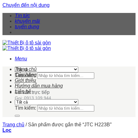
Chuyển đến nội dung
Tin tức
khuyến mãi
tuyển dụng
Menu
Trang chủ
Cửa hàng
Tìm kiếm:
Giới thiệu
Hướng dẫn mua hàng
Liên hệ
Tư vấn trực tiếp
Gọi: 0913 109 944
Tìm kiếm:
Trang chủ
/
Sản phẩm được gắn thẻ “JTC H223B”
Lọc