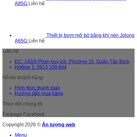
A85G
Liên hệ
Thiết bị bơm mỡ bò bằng khí nén Jolong
A65G
Liên hệ
Liên hệ
ĐC: 143/5 Phan huy ích, Phường 15, Quận Tân Bình
Hotline 1: 0913 109 944
Hỗ trợ khách hàng
Hình thức thanh toán
Hướng dẫn mua hàng
Theo dõi chúng tôi
Fanpage Facebook
Copyright 2026 ©
Ấn tượng web
Menu