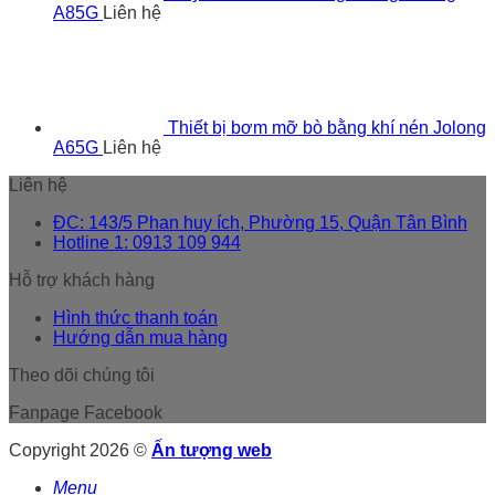
A85G
Liên hệ
Thiết bị bơm mỡ bò bằng khí nén Jolong
A65G
Liên hệ
Liên hệ
ĐC: 143/5 Phan huy ích, Phường 15, Quận Tân Bình
Hotline 1: 0913 109 944
Hỗ trợ khách hàng
Hình thức thanh toán
Hướng dẫn mua hàng
Theo dõi chúng tôi
Fanpage Facebook
Copyright 2026 ©
Ấn tượng web
Menu