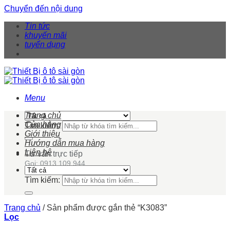
Chuyển đến nội dung
Tin tức
khuyến mãi
tuyển dụng
Menu
Trang chủ
Cửa hàng
Tìm kiếm:
Giới thiệu
Hướng dẫn mua hàng
Liên hệ
Tư vấn trực tiếp
Gọi: 0913 109 944
Tìm kiếm:
Trang chủ
/
Sản phẩm được gắn thẻ “K3083”
Lọc