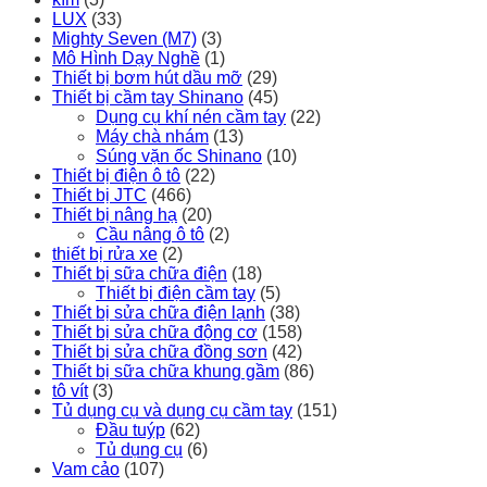
LUX
(33)
Mighty Seven (M7)
(3)
Mô Hình Dạy Nghề
(1)
Thiết bị bơm hút dầu mỡ
(29)
Thiết bị cầm tay Shinano
(45)
Dụng cụ khí nén cầm tay
(22)
Máy chà nhám
(13)
Súng vặn ốc Shinano
(10)
Thiết bị điện ô tô
(22)
Thiết bị JTC
(466)
Thiết bị nâng hạ
(20)
Cầu nâng ô tô
(2)
thiết bị rửa xe
(2)
Thiết bị sữa chữa điện
(18)
Thiết bị điện cầm tay
(5)
Thiết bị sửa chữa điện lạnh
(38)
Thiết bị sửa chữa động cơ
(158)
Thiết bị sửa chữa đồng sơn
(42)
Thiết bị sữa chữa khung gầm
(86)
tô vít
(3)
Tủ dụng cụ và dụng cụ cầm tay
(151)
Đầu tuýp
(62)
Tủ dụng cụ
(6)
Vam cảo
(107)