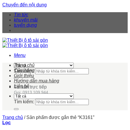
Chuyển đến nội dung
Tin tức
khuyến mãi
tuyển dụng
Menu
Trang chủ
Cửa hàng
Tìm kiếm:
Giới thiệu
Hướng dẫn mua hàng
Liên hệ
Tư vấn trực tiếp
Gọi: 0913 109 944
Tìm kiếm:
Trang chủ
/
Sản phẩm được gắn thẻ “K3161”
Lọc