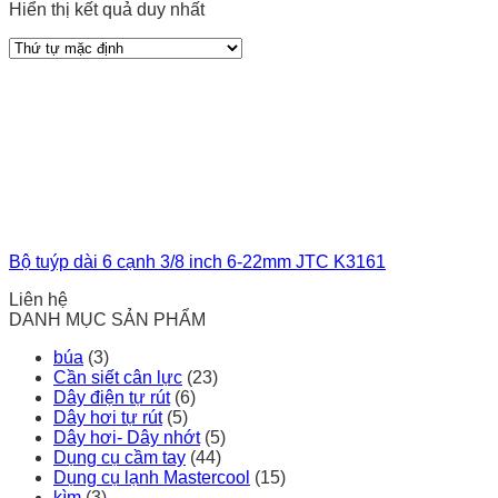
Hiển thị kết quả duy nhất
Bộ tuýp dài 6 cạnh 3/8 inch 6-22mm JTC K3161
Liên hệ
DANH MỤC SẢN PHẨM
búa
(3)
Cần siết cân lực
(23)
Dây điện tự rút
(6)
Dây hơi tự rút
(5)
Dây hơi- Dây nhớt
(5)
Dụng cụ cầm tay
(44)
Dụng cụ lạnh Mastercool
(15)
kìm
(3)