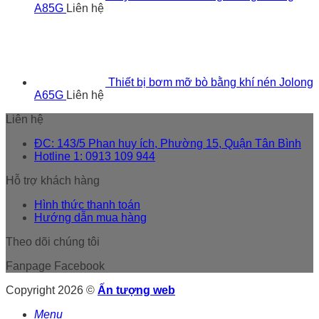
A85G
Liên hệ
Thiết bị bơm mỡ bò bằng khí nén Jolong
A65G
Liên hệ
Liên hệ
ĐC: 143/5 Phan huy ích, Phường 15, Quận Tân Bình
Hotline 1: 0913 109 944
Hỗ trợ khách hàng
Hình thức thanh toán
Hướng dẫn mua hàng
Theo dõi chúng tôi
Fanpage Facebook
Copyright 2026 ©
Ấn tượng web
Menu