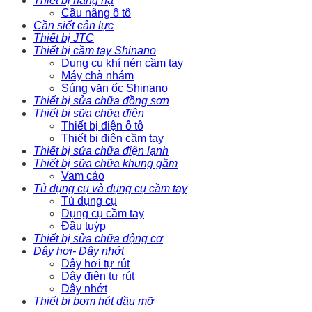
Thiết bị nâng hạ
Cầu nâng ô tô
Cần siết cân lực
Thiết bị JTC
Thiết bị cầm tay Shinano
Dụng cụ khí nén cầm tay
Máy chà nhám
Súng vặn ốc Shinano
Thiết bị sửa chữa đồng sơn
Thiết bị sữa chữa điện
Thiết bị điện ô tô
Thiết bị điện cầm tay
Thiết bị sửa chữa điện lạnh
Thiết bị sữa chữa khung gầm
Vam cảo
Tủ dụng cụ và dụng cụ cầm tay
Tủ dụng cụ
Dụng cụ cầm tay
Đầu tuýp
Thiết bị sửa chữa động cơ
Dây hơi- Dây nhớt
Dây hơi tự rút
Dây điện tự rút
Dây nhớt
Thiết bị bơm hút dầu mỡ