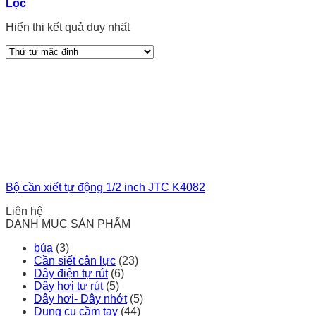
Lọc
Hiển thị kết quả duy nhất
Bộ cần xiết tự động 1/2 inch JTC K4082
Liên hệ
DANH MỤC SẢN PHẨM
búa
(3)
Cần siết cân lực
(23)
Dây điện tự rút
(6)
Dây hơi tự rút
(5)
Dây hơi- Dây nhớt
(5)
Dụng cụ cầm tay
(44)