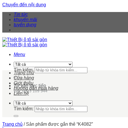
Chuyển đến nội dung
Tin tức
khuyến mãi
tuyển dụng
Menu
Tìm kiếm:
Trang chủ
Cửa hàng
Giới thiệu
Tư vấn trực tiếp
Hướng dẫn mua hàng
Gọi: 0913 109 944
Liên hệ
Tìm kiếm:
Trang chủ
/
Sản phẩm được gắn thẻ “K4082”