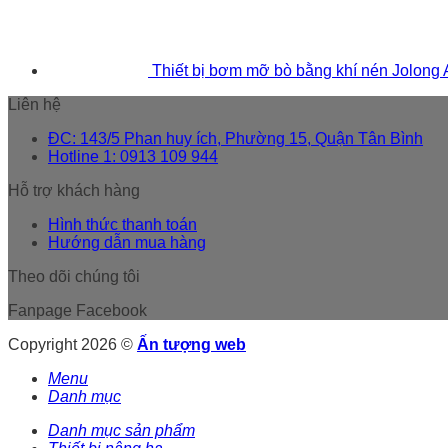
Thiết bị bơm mỡ bò bằng khí nén Jolong
Liên hệ
ĐC: 143/5 Phan huy ích, Phường 15, Quận Tân Bình
Hotline 1: 0913 109 944
Hỗ trợ khách hàng
Hình thức thanh toán
Hướng dẫn mua hàng
Theo dõi chúng tôi
Fanpage Facebook
Copyright 2026 ©
Ấn tượng web
Menu
Danh mục
Danh mục sản phẩm