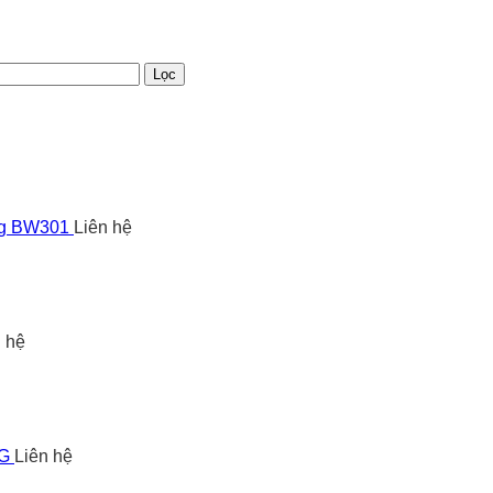
Lọc
ng BW301
Liên hệ
n hệ
5G
Liên hệ