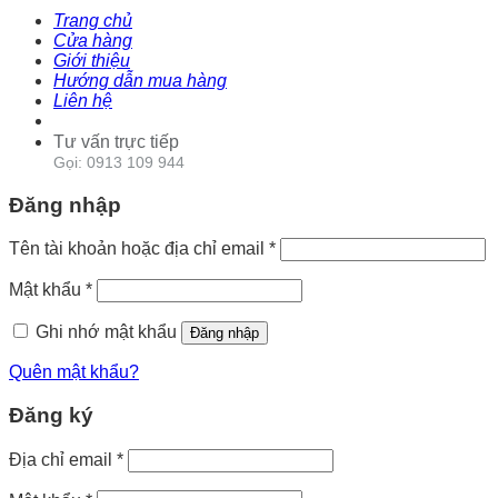
Trang chủ
Cửa hàng
Giới thiệu
Hướng dẫn mua hàng
Liên hệ
Tư vấn trực tiếp
Gọi: 0913 109 944
Đăng nhập
Tên tài khoản hoặc địa chỉ email
*
Mật khẩu
*
Ghi nhớ mật khẩu
Đăng nhập
Quên mật khẩu?
Đăng ký
Địa chỉ email
*