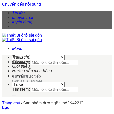
Chuyển đến nội dung
Tin tức
khuyến mãi
tuyển dụng
Menu
Trang chủ
Cửa hàng
Tìm kiếm:
Giới thiệu
Hướng dẫn mua hàng
Liên hệ
Tư vấn trực tiếp
Gọi: 0913 109 944
Tìm kiếm:
Trang chủ
/
Sản phẩm được gắn thẻ “K4221”
Lọc