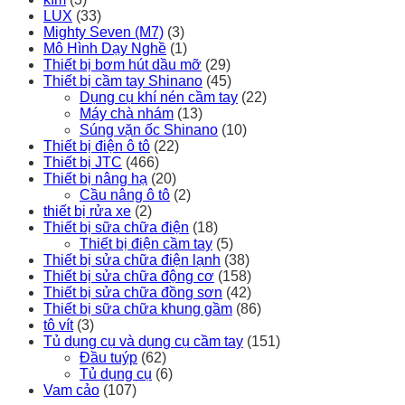
LUX
(33)
Mighty Seven (M7)
(3)
Mô Hình Dạy Nghề
(1)
Thiết bị bơm hút dầu mỡ
(29)
Thiết bị cầm tay Shinano
(45)
Dụng cụ khí nén cầm tay
(22)
Máy chà nhám
(13)
Súng vặn ốc Shinano
(10)
Thiết bị điện ô tô
(22)
Thiết bị JTC
(466)
Thiết bị nâng hạ
(20)
Cầu nâng ô tô
(2)
thiết bị rửa xe
(2)
Thiết bị sữa chữa điện
(18)
Thiết bị điện cầm tay
(5)
Thiết bị sửa chữa điện lạnh
(38)
Thiết bị sửa chữa động cơ
(158)
Thiết bị sửa chữa đồng sơn
(42)
Thiết bị sữa chữa khung gầm
(86)
tô vít
(3)
Tủ dụng cụ và dụng cụ cầm tay
(151)
Đầu tuýp
(62)
Tủ dụng cụ
(6)
Vam cảo
(107)