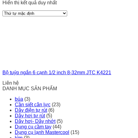
Hiển thị kết quả duy nhất
Bộ tuýp ngắn 6 cạnh 1/2 inch 8-32mm JTC K4221
Liên hệ
DANH MỤC SẢN PHẨM
búa
(3)
Cần siết cân lực
(23)
Dây điện tự rút
(6)
Dây hơi tự rút
(5)
Dây hơi- Dây nhớt
(5)
Dụng cụ cầm tay
(44)
Dụng cụ lạnh Mastercool
(15)
kìm
(3)