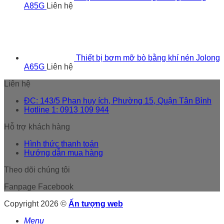
A85G
Liên hệ
Thiết bị bơm mỡ bò bằng khí nén Jolong
A65G
Liên hệ
Liên hệ
ĐC: 143/5 Phan huy ích, Phường 15, Quận Tân Bình
Hotline 1: 0913 109 944
Hỗ trợ khách hàng
Hình thức thanh toán
Hướng dẫn mua hàng
Theo dõi chúng tôi
Fanpage Facebook
Copyright 2026 ©
Ấn tượng web
Menu