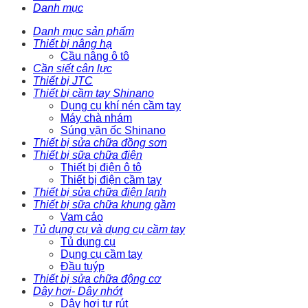
Danh mục
Danh mục sản phẩm
Thiết bị nâng hạ
Cầu nâng ô tô
Cần siết cân lực
Thiết bị JTC
Thiết bị cầm tay Shinano
Dụng cụ khí nén cầm tay
Máy chà nhám
Súng vặn ốc Shinano
Thiết bị sửa chữa đồng sơn
Thiết bị sữa chữa điện
Thiết bị điện ô tô
Thiết bị điện cầm tay
Thiết bị sửa chữa điện lạnh
Thiết bị sữa chữa khung gầm
Vam cảo
Tủ dụng cụ và dụng cụ cầm tay
Tủ dụng cụ
Dụng cụ cầm tay
Đầu tuýp
Thiết bị sửa chữa động cơ
Dây hơi- Dây nhớt
Dây hơi tự rút